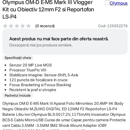
Olympus OM-D E-M5 Mark III Vlogger
Kit cu Obiectiv 12mm F2 si Reportofon
LS-P4
(
0 recenzii
)
Cod
:
125052276
Acest produs nu mai face parte din oferta noastră.
Descoperă mai jos produse similare.
Specificații cheie
Senzor 20 MP Live MOS
Procesor TruePic VIII
Stabilizare imagine: Sensor-Shift, 5-Axis
121 puncte de focalizare in cruce
Focus Bracketing si Focus Stacking
Rezistent la praf si stropire
Pachetul include
Olympus OM-D E-M5 Mark III Aparat Foto Mirrorless 20.4MP 4K Body
Negru Obiectiv M.ZUIKO DIGITAL ED 12MM F2 Reportofon LS-P4
Baterie Litiu-Ion Olympus BLS-50 (7.2V, 1175mAh) Incarcator Olympus
BCS-5 Cablu Micro-USB Curea de umar Capac pentru camera Protectie
vant Cablu 3.5MM - 3.5MM SM2 Shock Mount Adapter JOBY