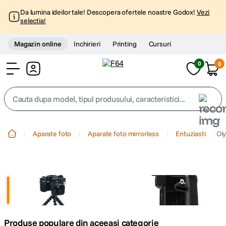
Da lumina ideilor tale! Descopera ofertele noastre Godox!
Vezi
selectia!
Magazin online
Inchirieri
Printing
Cursuri
0
0
Cont
Cauta dupa model, tipul produsului, caracteristici...
Top Cautari
Aparate foto
Aparate foto mirrorless
Entuziasti
Oly
canon g7x
1
.
trepied
2
.
trepied telefon
3
.
Produse populare din aceeasi categorie
peak design
4
.