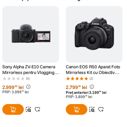
canon sx740 hs
5
.
lavaliera
6
.
sony fx
7
.
card memorie
8
.
dji mic mini
Sony Alpha ZV-E10 Camera
Canon EOS R50 Aparat Foto
9
.
Mirrorless pentru Vlogging
Mirrorless Kit cu Obiectiv
4K Kit cu Obiectiv 16-50mm
RF-S 18-45mm F4.5-6.3 IS
(0)
(2)
dji osmo
10
.
mk2
STM Negru
2
.
999
lei
2
.
799
lei
99
99
PRP:
3
.
999
lei
99
Preț anterior:
3
.
199
lei
99
PRP:
3
.
899
lei
99