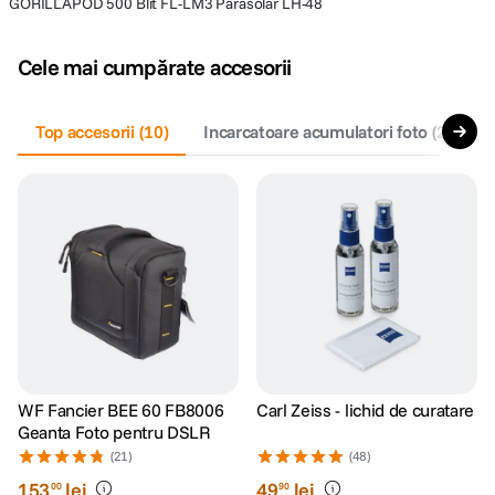
GORILLAPOD 500 Blit FL-LM3 Parasolar LH-48
Cele mai cumpărate accesorii
Top accesorii
(
10
)
Incarcatoare acumulatori foto
(
2
)
A
WF Fancier BEE 60 FB8006
Carl Zeiss - lichid de curatare
Geanta Foto pentru DSLR
(21)
(48)
153
lei
49
lei
00
90