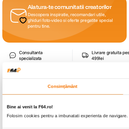
Alatura-te comunitatii creatorilor
DIMENSIUNE / GREUTATE:
Descopera inspiratie, recomandari utile,
ghiduri foto-video si oferte pregatite special
Dimensiuni
121,5 mm x 83,6 mm x 49,5 mm
pentru tine.
Greutate
410 g
Consultanta
Livrare gratuita pe
specializata
499lei
Comenzi si livrare
Consimțământ
Suport
Bine ai venit la F64.ro!
Folosim cookies pentru a imbunatati experienta de navigare. P
Service si garantii