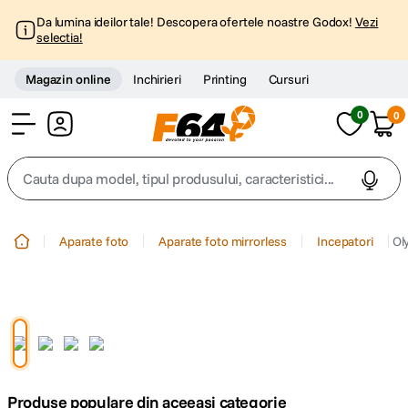
Da lumina ideilor tale! Descopera ofertele noastre Godox!
Vezi
selectia!
Magazin online
Inchirieri
Printing
Cursuri
0
0
Cont
Cauta dupa model, tipul produsului, caracteristici...
Top Cautari
Aparate foto
Aparate foto mirrorless
Incepatori
Ol
canon g7x
1
.
trepied
2
.
trepied telefon
3
.
Produse populare din aceeasi categorie
peak design
4
.