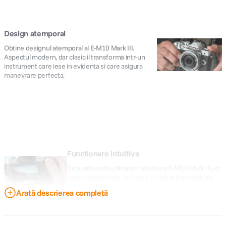
Design atemporal
Obtine designul atemporal al E-M10 Mark III.
Aspectul modern, dar clasic il transforma intr-un
instrument care iese in evidenta si care asigura
manevrare perfecta.
Functionare intuitiva
Bucurati-va de utilizarea intuitiva a E-M10 Mark III, cu
maner ergonomic, butoane si cadrane pozitionate
cu atentie, ecran LCD inclinabil si meniuri
Arată descrierea completă
structurate in mod clar.