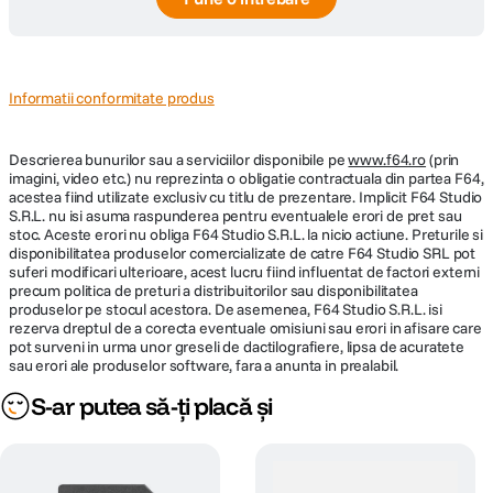
Program automat Prioritate deschidere
lumina redusa si pe timpul noptii. Ridicati comutatorul,
diafragma Prioritate obturator Manual
iar blitul va iesi automat.
Moduri
Bulb Timp i-Auto Moduri avansate de
expunere
fotografiere Moduri scena predefinite
Filtru Art Film
Informatii conformitate produs
Moduri balans
Tungsten Fluorescent 1 Însorit Blit Cer
Descrierea bunurilor sau a serviciilor disponibile pe
www.f64.ro
(prin
de alb
acoperit Umbrit
imagini, video etc.) nu reprezinta o obligatie contractuala din partea F64,
acestea fiind utilizate exclusiv cu titlu de prezentare. Implicit F64 Studio
Portret e-Portrait Peisaj cu Portret Scena
S.R.L. nu isi asuma raspunderea pentru eventualele erori de pret sau
stoc. Aceste erori nu obliga F64 Studio S.R.L. la nicio actiune. Preturile si
de noapte cu portret Sport Copii Scena de
Vizualizarea perfecta
disponibilitatea produselor comercializate de catre F64 Studio SRL pot
Moduri
noapte Urme de lumina Fotografierea
Scena exacta va este oferita rapid intotdeauna:
suferi modificari ulterioare, acest lucru fiind influentat de factori externi
presetate
boltei stelare fara trepied Artificii Panning
Vizorul electronic. Reglarea automata a luminozitatii si
precum politica de preturi a distribuitorilor sau disponibilitatea
(Scene)
Peisaj Apus Plaja si zapada Retroiluminare
controlul creativ complet va asigura cel mai bun
produselor pe stocul acestora. De asemenea, F64 Studio S.R.L. isi
HDR Multi Focus Modul Silent Lumânare
rezerva dreptul de a corecta eventuale omisiuni sau erori in afisare care
aspect al fotografiilor dumneavoastra.
Macro Natura Macro Documente
pot surveni in urma unor greseli de dactilografiere, lipsa de acuratete
sau erori ale produselor software, fara a anunta in prealabil.
Capacitate
S-ar putea să-ți placă și
Aprox. 8,6 fps
rafala
Temporizator
2 s / 12 s / Personalizat