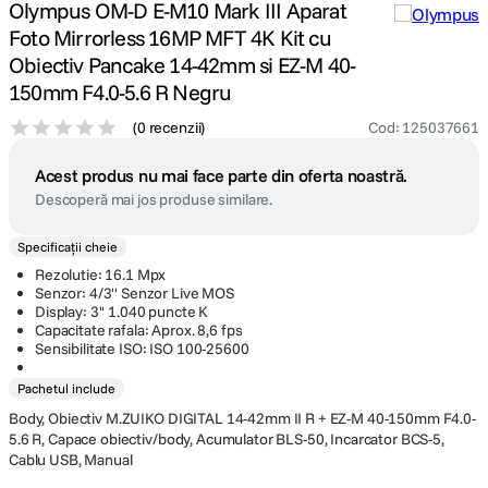
Olympus OM-D E-M10 Mark III Aparat
Foto Mirrorless 16MP MFT 4K Kit cu
Obiectiv Pancake 14-42mm si EZ-M 40-
150mm F4.0-5.6 R Negru
(
0 recenzii
)
Cod
:
125037661
Acest produs nu mai face parte din oferta noastră.
Descoperă mai jos produse similare.
Specificații cheie
Rezolutie: 16.1 Mpx
Senzor: 4/3'' Senzor Live MOS
Display: 3'' 1.040 puncte K
Capacitate rafala: Aprox. 8,6 fps
Sensibilitate ISO: ISO 100-25600
Pachetul include
Body, Obiectiv M.ZUIKO DIGITAL 14-42mm II R + EZ-M 40-150mm F4.0-
5.6 R, Capace obiectiv/body, Acumulator BLS-50, Incarcator BCS-5,
Cablu USB, Manual