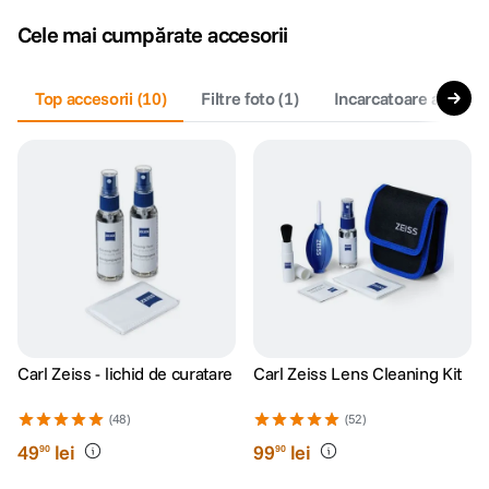
Cele mai cumpărate accesorii
Top accesorii
(
10
)
Filtre foto
(
1
)
Incarcatoare acumula
Carl Zeiss - lichid de curatare
Carl Zeiss Lens Cleaning Kit
(48)
(52)
49
lei
99
lei
90
90