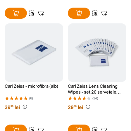
Carl Zeiss - microfibra (alb)
Carl Zeiss Lens Cleaning
Wipes - set 20 servetele
umede
(6)
(24)
39
lei
29
lei
90
90