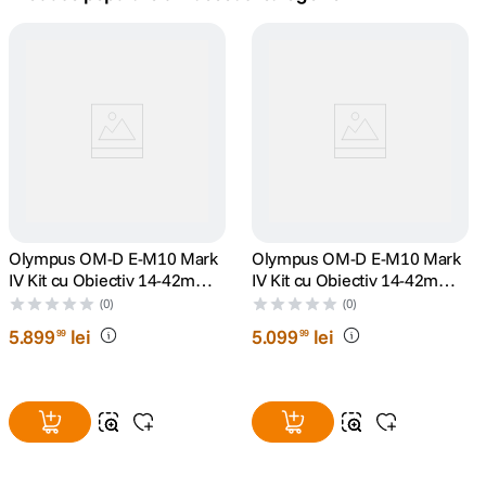
canon sx740 hs
5
.
lavaliera
6
.
sony fx
7
.
card memorie
8
.
dji mic mini
Olympus OM-D E-M10 Mark
9
.
Olympus OM-D E-M10 Mark
IV Kit cu Obiectiv 14-42mm
IV Kit cu Obiectiv 14-42mm
si 40-150 Silver
Silver
dji osmo
(0)
(0)
10
.
5
.
899
lei
5
.
099
lei
99
99