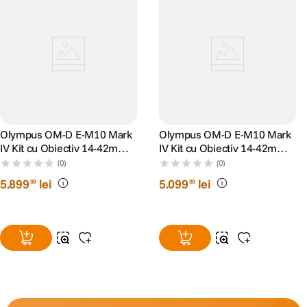
STOCARE:
Tip Card
SD
Memorie
CONECTIVITATE & PORTURI:
Olympus OM-D E-M10 Mark
Olympus OM-D E-M10 Mark
IV Kit cu Obiectiv 14-42mm
IV Kit cu Obiectiv 14-42mm
Iesire video
HDMI Micro conector (Tip D)
si 40-150 Silver
Silver
(0)
(0)
Interfata
5
.
899
lei
5
.
099
lei
99
99
USB 2.0 High Speed
computer
ALTE CARACTERISTICI:
Model
acumulator
BLS-5
compatibil