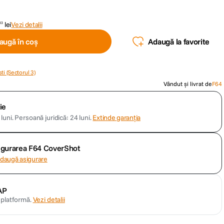
lei
Vezi detalii
33
augă în coș
Adaugă la favorite
ti (Sectorul 3)
Vândut și livrat de
F64
ie
luni.
Persoană juridică: 24 luni.
Extinde garanția
sigurarea F64 CoverShot
daugă asigurare
AP
n platformă.
Vezi detalii