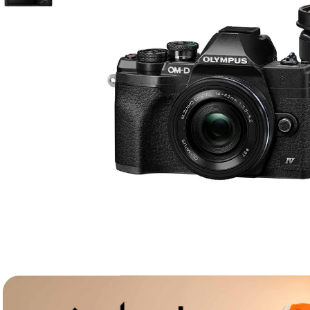
lavaliera
6
.
card memorie
7
.
dji mic mini
8
.
dji osmo
9
.
insta 360
10
.