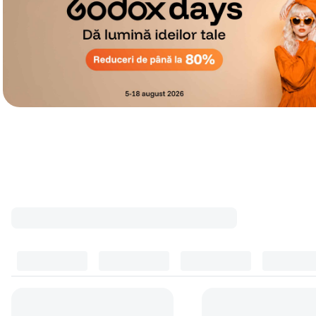
Cele mai cumpărate accesorii
Top accesorii
(
10
)
Trepiede foto
(
4
)
Incarcatoare acu