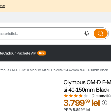
tia!
istici...
te
Cadouri
Pachete
VIP
ympus OM-D E-M10 Mark IV Kit cu Obiectiv 14-42mm si 40-150mm Black
Olympus OM-D E-M1
si 40-150mm Black
(
2 recenzii
)
C
3
.
799
lei
99
PRP:
5
.
899
lei
99