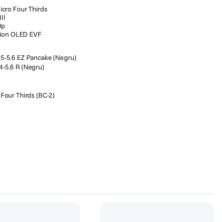
cro Four Thirds
II
0p
tion OLED EVF
5-5.6 EZ Pancake (Negru)
-5.6 R (Negru)
Four Thirds (BC-2)
 patina
(
3
)
Declansatoare
(
2
)
Obiective foto mirrorless
(
4
)