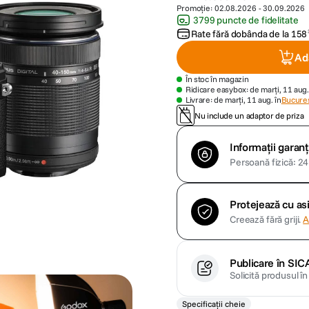
Promoție:
02.08.2026
-
30.09.2026
3799 puncte de fidelitate
Rate fără dobânda de la
158
Ad
În stoc în magazin
Ridicare easybox: de marți, 11 aug.
Livrare: de marți, 11 aug. în
Bucures
Nu include un adaptor de priza
Informații garanț
Persoană fizică: 24 
Protejează cu a
Creează fără griji.
A
Publicare în SIC
Solicită produsul î
Specificații cheie