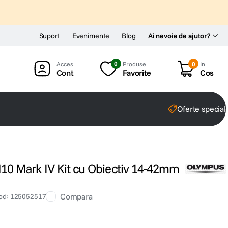
Suport
Evenimente
Blog
Ai nevoie de ajutor?
0
Produse
0
In
Cont
Favorite
Cos
Oferte special
0 Mark IV Kit cu Obiectiv 14-42mm
Compara
od
:
125052517