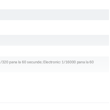
Noua voastra camera pentru selfie-uri
Puneti un accent mai mare pe povestile voastre digitale si pe selfie-uri cu
 1/320 pana la 60 secunde; Electronic: 1/16000 pana la 60
Olympus E-M10 Mark IV. Pentru a folosi camera in modul autoportret:
rabatati ecranul tactil in jos, alegeti-va pozitia si atingeti ecranul cu degetul
pentru a face fotografia. Declansarea intarziata la o secunda va va da
posibilitatea sa realizati incadrarea.