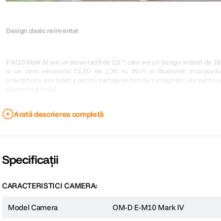
Design clasic reinventat
E-M10 Mark IV are un ecran tactil de 3,0 ”, care are un design inclinat de 180
si un vizor electronic OLED de 2,36 m. Wi-Fi si Bluetooth incorpora
smartphone sau tableta pentru partajarea directa a imaginilor sau pentru a
dispozitivul mobil.
Arată descrierea completă
Specificații
CARACTERISTICI CAMERA:
Model Camera
OM-D E-M10 Mark IV