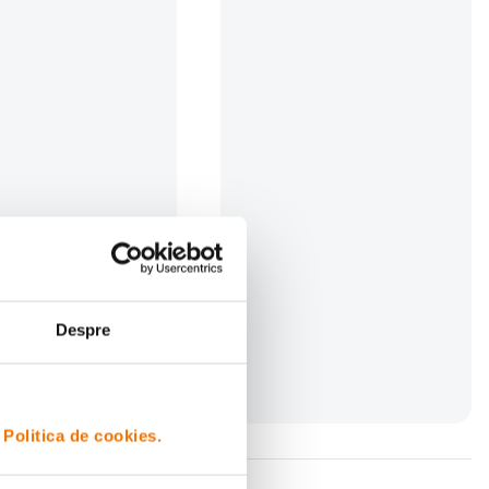
 CARVAO 816TC
Fancier WF-520 Trepied Foto-
arbon cu Cap Bila
Video Aluminiu Cap 3-way
(0)
(1)
i
202
lei
00
Despre
i
Politica de cookies.