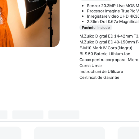
Senzor 20.3MP Live MOS Mi
Procesor imagine TruePic VI
Inregistare video UHD 4K3
2.36m-Dot 0.67x-Magnifica
Pachetul include
M.Zuiko Digital ED 14-42mm F3.
M.Zuiko Digital ED 40-150mm F4
E-M10 Mark IV Corp (Negru)
BLS-50 Baterie Lithium-Ion
Capac pentru corp aparat Micro 
Curea Umar
Instructiuni de Utilizare
Certificat de Garantie
mulatori foto
(
1
)
Acumulatori foto si baterii
(
1
)
Blituri foto