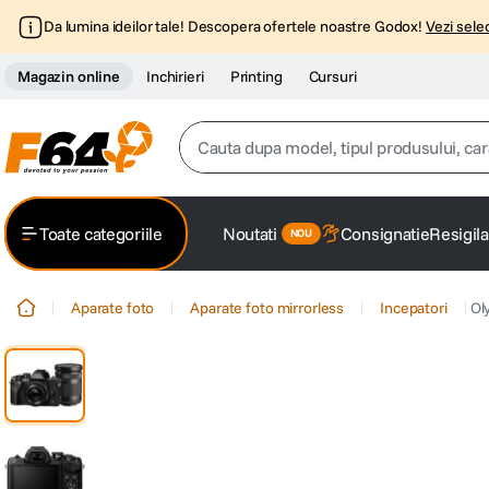
Da lumina ideilor tale! Descopera ofertele noastre Godox!
Vezi selec
Magazin online
Inchirieri
Printing
Cursuri
Cauta dupa model, tipul produsului, caracter
Top Cautari
Toate categoriile
Noutati
Consignatie
Resigila
canon g7x
1
.
Aparate foto
Aparate foto mirrorless
Incepatori
Ol
trepied
2
.
trepied telefon
3
.
peak design
4
.
canon sx740 hs
5
.