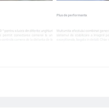
Plus de performanta
 ° pentru a lucra din diferite unghiuri
Multumita efectului combinat genera
te permit conectarea camerei la un
sistemul de stabilizare a imaginii p
 controla camera de la distanta de la
exceptionala, bogate in detalii. Chiar 