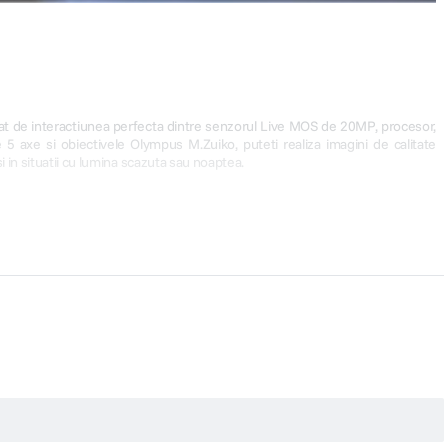
t de interactiunea perfecta dintre senzorul Live MOS de 20MP, procesor,
e 5 axe si obiectivele Olympus M.Zuiko, puteti realiza imagini de calitate
si in situatii cu lumina scazuta sau noaptea.