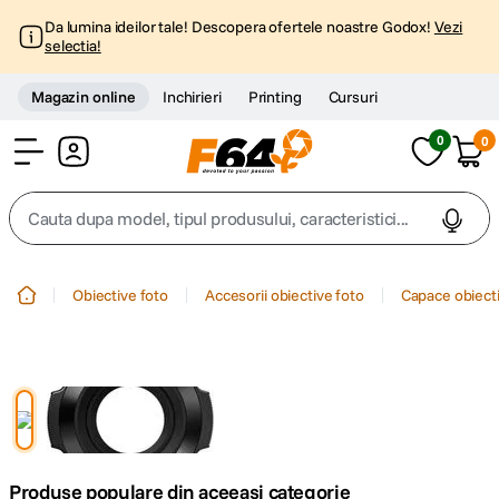
Da lumina ideilor tale! Descopera ofertele noastre Godox!
Vezi
selectia!
Magazin online
Inchirieri
Printing
Cursuri
0
0
Cont
Cauta dupa model, tipul produsului, caracteristici...
Top Cautari
Obiective foto
Accesorii obiective foto
Capace obiecti
canon g7x
1
.
trepied
2
.
trepied telefon
3
.
Produse populare din aceeasi categorie
peak design
4
.