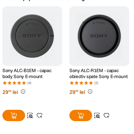
canon sx740 hs
5
.
lavaliera
6
.
card memorie
7
.
dji mic mini
8
.
dji osmo
Sony ALC-B1EM - capac
Sony ALC-R1EM - capac
9
.
body Sony E-mount
obiectiv spate Sony E-mount
(4)
(2)
insta 360
10
.
29
lei
29
lei
99
99