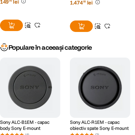
149
lei
00
1
.
474
lei
00
Populare în aceeași categorie
Sony ALC-B1EM - capac
Sony ALC-R1EM - capac
body Sony E-mount
obiectiv spate Sony E-mount
(4)
(2)