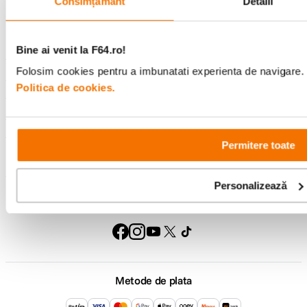
Consimțământ
Detalii
Comenzi si livrare
Bine ai venit la F64.ro!
Folosim cookies pentru a imbunatati experienta de navigare. P
Suport
Politica de cookies.
Service si garantii
Permitere toate
F64 Studio
Personalizează
Urmareste-ne
Metode de plata