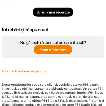
Scrie prima recenzie
Întrebări și răspunsuri
Nu găsești răspunsul pe care îl cauți?
Pune o întrebare
Informatii conformitate produs
Descrierea bunurilor sau a serviciilor disponibile pe
www.f64.ro
(prin
imagini, video etc.) nu reprezinta o obligatie contractuala din partea F64,
acestea fiind utilizate exclusiv cu titlu de prezentare. Implicit F64 Studio
S.R.L. nu isi asuma raspunderea pentru eventualele erori de pret sau
stoc. Aceste erori nu obliga F64 Studio S.R.L. la nicio actiune. Preturile si
disponibilitatea produselor comercializate de catre F64 Studio SRL pot