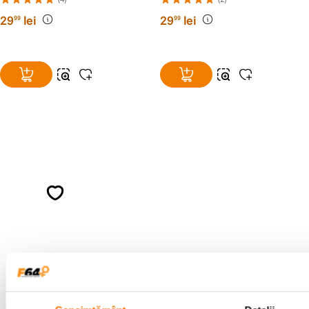
29
lei
29
lei
99
99
Alatura-te comunitatii creatorilor
Descopera inspiratie, recomandari utile,
ghiduri foto-video si oferte pregatite special
pentru tine.
Consultanta
Livrare gratuita pe
specializata
499lei