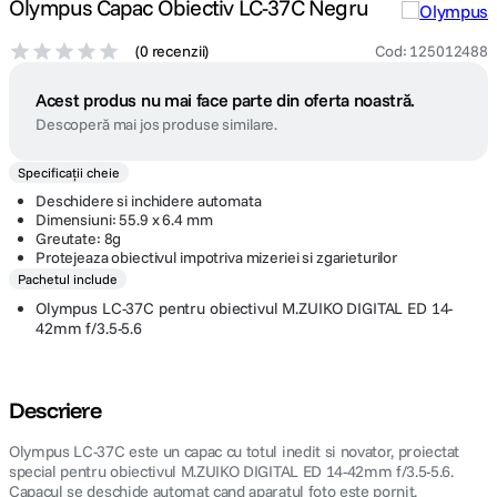
Olympus Capac Obiectiv LC-37C Negru
(
0 recenzii
)
Cod
:
125012488
Acest produs nu mai face parte din oferta noastră.
Descoperă mai jos produse similare.
Specificații cheie
Deschidere si inchidere automata
Dimensiuni: 55.9 x 6.4 mm
Greutate: 8g
Protejeaza obiectivul impotriva mizeriei si zgarieturilor
Pachetul include
Olympus LC-37C pentru obiectivul M.ZUIKO DIGITAL ED 14-
42mm f/3.5-5.6
Descriere
Olympus LC-37C este un capac cu totul inedit si novator, proiectat
special pentru obiectivul M.ZUIKO DIGITAL ED 14-42mm f/3.5-5.6.
Capacul se deschide automat cand aparatul foto este pornit,