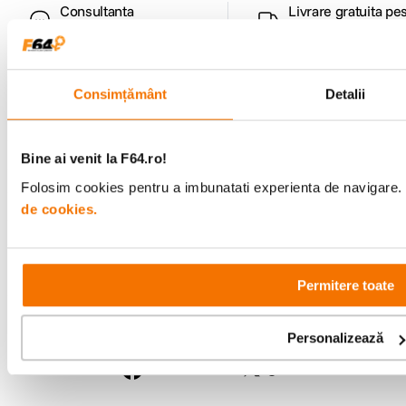
Consultanta
Livrare gratuita pe
specializata
499lei
Consimțământ
Detalii
Comenzi si livrare
Bine ai venit la F64.ro!
Suport
Folosim cookies pentru a imbunatati experienta de navigare. P
de cookies.
Service si garantii
F64 Studio
Permitere toate
Urmareste-ne
Personalizează