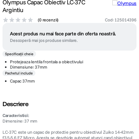
Olympus Capac Obiectiv LC-37C
Argintiu
(
0 recenzii
)
Cod
:
125014396
Acest produs nu mai face parte din oferta noastră.
Descoperă mai jos produse similare.
Specificații cheie
Protejeaza lentila frontala a obiectivului
Dimensiune: 37mm
Pachetul include
Capac 37mm
Descriere
Caracteristici:
Dimensine: 37 mm
LC-37C este un capac de protectie pentru obiectivul Zuiko 14-42mm
f3.5-5.6 EZ Micro. Acesta se deschide automat atunci cand obiectivul