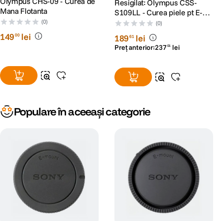
Olympus CHS-09 - Curea de
Resigilat: Olympus CSS-
Mana Flotanta
S109LL - Curea piele pt E-P1
- Alba - RS45108126
(0)
(0)
149
lei
00
189
lei
61
Preț anterior:
237
lei
01
Populare în aceeași categorie