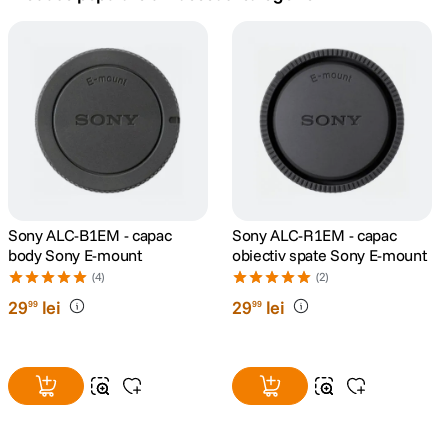
canon sx740 hs
5
.
lavaliera
6
.
card memorie
7
.
ulanzi
8
.
insta 360
Sony ALC-B1EM - capac
Sony ALC-R1EM - capac
9
.
body Sony E-mount
obiectiv spate Sony E-mount
(4)
(2)
godox
10
.
29
lei
29
lei
99
99