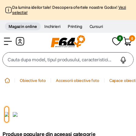
Da lumina ideilor tale! Descopera ofertele noastre Godox!
Vezi
selectia!
Magazin online
Inchirieri
Printing
Cursuri
0
0
Cont
Cauta dupa model, tipul produsului, caracteristici...
Top Cautari
Obiective foto
Accesorii obiective foto
Capace obiecti
canon g7x
1
.
trepied
2
.
trepied telefon
3
.
Produse populare din aceeasi categorie
peak design
4
.