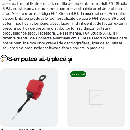
acestea fiind utilizate exclusiv cu titlu de prezentare. Implicit F64 Studio
S.R.L. nu isi asuma raspunderea pentru eventualele erori de pret sau
stoc. Aceste erori nu obliga F64 Studio S.R.L. la nicio actiune. Preturile si
disponibilitatea produselor comercializate de catre F64 Studio SRL pot
suferi modificari ulterioare, acest lucru fiind influentat de factori externi
precum politica de preturi a distribuitorilor sau disponibilitatea
produselor pe stocul acestora. De asemenea, F64 Studio S.R.L. isi
rezerva dreptul de a corecta eventuale omisiuni sau erori in afisare care
pot surveni in urma unor greseli de dactilografiere, lipsa de acuratete
sau erori ale produselor software, fara a anunta in prealabil.
S-ar putea să-ți placă și
Resigilat