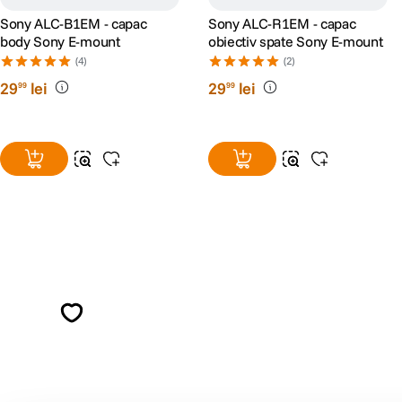
Sony ALC-B1EM - capac
Sony ALC-R1EM - capac
body Sony E-mount
obiectiv spate Sony E-mount
(4)
(2)
29
lei
29
lei
99
99
Alatura-te comunitatii creatorilor
Descopera inspiratie, recomandari utile,
ghiduri foto-video si oferte pregatite special
pentru tine.