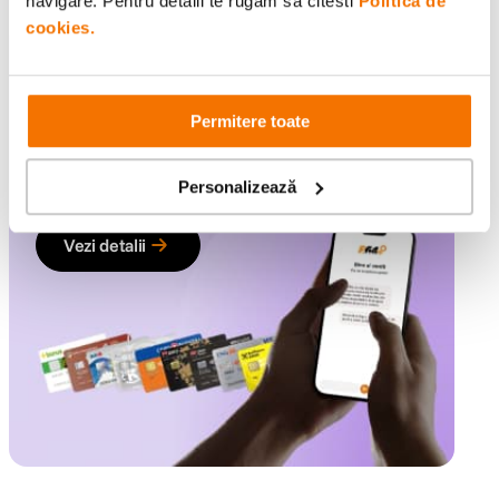
navigare. Pentru detalii te rugam sa citesti
Politica de
cookies.
Servicii F64
Alegi mai ușor
Permitere toate
Discută 1:1 cu specialiști F64 și alege echipamentul
potrivit pentru tine, cu posibilitate de plată în până la
Personalizează
60 de rate
Vezi detalii