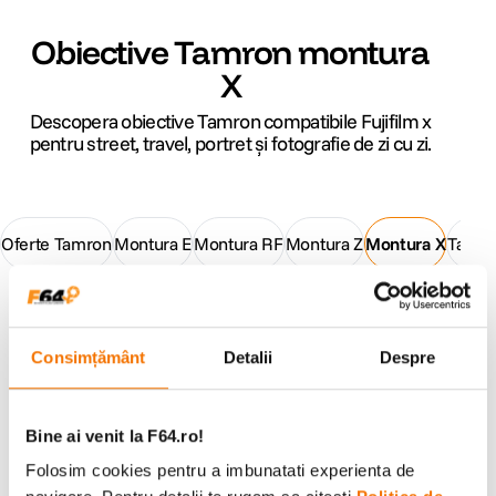
Obiective Tamron montura
X
Descopera obiective Tamron compatibile Fujifilm x
pentru street, travel, portret și fotografie de zi cu zi.
Oferte Tamron
Montura E
Montura RF
Montura Z
Montura X
Tamron
Obiective Tamron Montura X
Consimțământ
Detalii
Despre
Ai vizualizat toate produsele
Bine ai venit la F64.ro!
Folosim cookies pentru a imbunatati experienta de