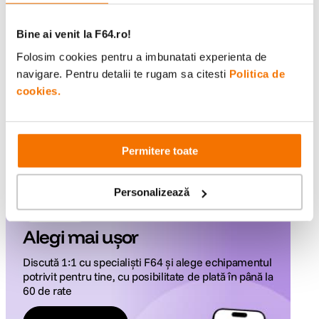
Bine ai venit la F64.ro!
Folosim cookies pentru a imbunatati experienta de
Se afișează
12 din 19 rezultate
navigare. Pentru detalii te rugam sa citesti
Politica de
cookies.
Incarca mai multe produse
Permitere toate
Personalizează
Servicii F64
Alegi mai ușor
Discută 1:1 cu specialiști F64 și alege echipamentul
potrivit pentru tine, cu posibilitate de plată în până la
60 de rate