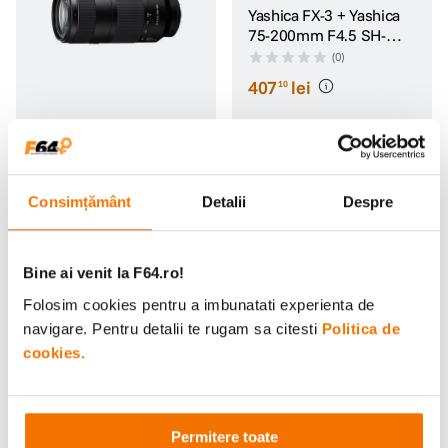
Yashica FX-3 + Yashica
75-200mm F4.5 SH-
1034537
(0)
407
lei
10
Sony 100-400mm F5.6-
8 Obiectiv Foto
Mirrorless Montura E
(0)
4
.
699
lei
99
Consimțământ
Detalii
Despre
Bine ai venit la F64.ro!
Folosim cookies pentru a imbunatati experienta de
navigare. Pentru detalii te rugam sa citesti
Politica de
cookies.
DJI Lentila Macro pentru
DJI Kit Selfie Stick de 1,5
Osmo Action 6
m pentru DJI Osmo
Permitere toate
(0)
(0)