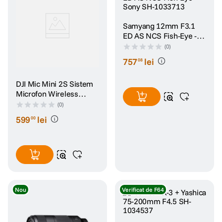
Samyang 12mm F3.1
ED AS NCS Fish-Eye -
Sony SH-1033713
(0)
757
lei
08
DJI Mic Mini 2S Sistem
Microfon Wireless
Single TX + 1 Mobile RX
(0)
+ Carcasa Incarcare
599
lei
00
Nou
Verificat de F64