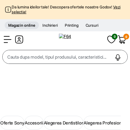
Da lumina ideilor tale! Descopera ofertele noastre Godox!
Vezi
selectia!
Magazin online
Inchirieri
Printing
Cursuri
0
0
Cont
Cauta dupa model, tipul produsului, caracteristici...
Top Cautari
Noutăți F64
canon g7x
1
.
Lansări de produse, actualizări din magazin și
informații importante despre oferta F64.
trepied
2
.
trepied telefon
3
.
Oferte Sony
Accesorii
Alegerea Dentistilor
Alegerea Profesionistil
peak design
4
.