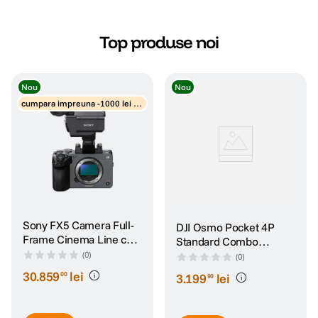
canon sx740 hs
5
.
Top produse noi
lavaliera
6
.
Nou
Nou
card memorie
7
.
cumpara impreuna -1000 lei di
scount obiective
ulanzi
8
.
insta 360
9
.
godox
10
.
Sony FX5 Camera Full-
DJI Osmo Pocket 4P
Frame Cinema Line cu
Standard Combo
Maner XLR
Camera de Actiune
(0)
(0)
30
.
859
lei
00
3
.
199
lei
90