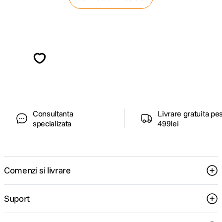
Alatura-te comunitatii creatorilor
Descopera inspiratie, recomandari utile,
ghiduri foto-video si oferte pregatite special
pentru tine.
Consultanta
Livrare gratuita pe
specializata
499lei
Comenzi si livrare
Suport