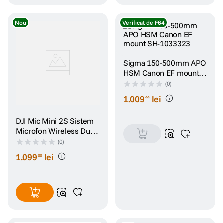
Nou
Verificat de F64
Sigma 150-500mm APO
HSM Canon EF mount
SH-1033323
(0)
1
.
009
lei
44
DJI Mic Mini 2S Sistem
Microfon Wireless Dual
2TX + 1 RX + Carcasa
(0)
Incarcare
1
.
099
lei
00