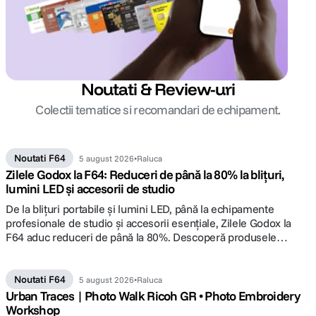
Noutati & Review-uri
Colectii tematice si recomandari de echipament.
Noutati F64
5 august 2026
Raluca
Zilele Godox la F64: Reduceri de până la 80% la blițuri,
lumini LED și accesorii de studio
De la blițuri portabile și lumini LED, până la echipamente
profesionale de studio și accesorii esențiale, Zilele Godox la
F64 aduc reduceri de până la 80%. Descoperă produsele
vedetă ale campaniei și alege lumina potrivită pentru următorul
tău proiect.
Noutati F64
5 august 2026
Raluca
Urban Traces | Photo Walk Ricoh GR • Photo Embroidery
Workshop