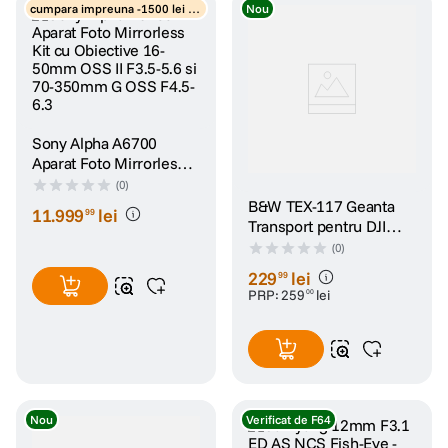
cumpara impreuna -1500 lei di
Nou
scount obiectiv
Sony Alpha A6700
Aparat Foto Mirrorless
Kit cu Obiective 16-
(0)
50mm OSS II F3.5-5.6 si
B&W TEX-117 Geanta
11
.
999
lei
99
70-350mm G OSS F4.5-
Transport pentru DJI
6.3
Neo 2 Fly More Combo
(0)
Gri
229
lei
99
PRP:
259
lei
00
Nou
Verificat de F64