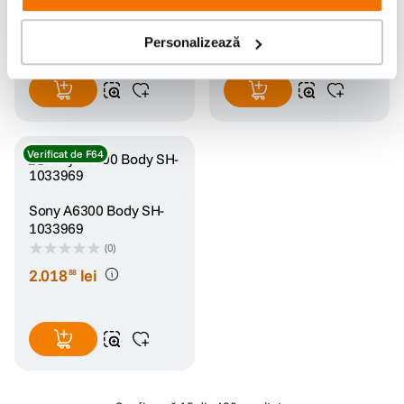
1
.
029
lei
239
lei
99
99
Personalizează
Verificat de F64
Sony A6300 Body SH-
1033969
(0)
2
.
018
lei
88