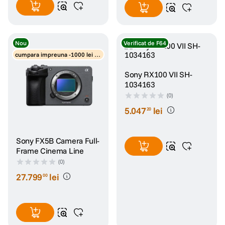
Nou
Verificat de F64
cumpara impreuna -1000 lei di
scount obiective
Sony RX100 VII SH-
1034163
(0)
5
.
047
lei
20
Sony FX5B Camera Full-
Frame Cinema Line
(0)
27
.
799
lei
00