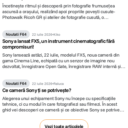
Încetineşte ritmul şi descoperă prin fotografie frumuseţea
ascunsă a oraşului, realizând apoi propriile poveşti cusute-
Photowalk Ricoh GR şi atelier de fotografie cusută, o
colaborare F64, Focus Nordic şi Ototo.
Noutati F64
22 iulie 2026
Kiko
Sony a lansat FX5, un instrument cinematografic fără
compromisuri!
Sony lansează astăzi, 22 iulie, modelul FX5, noua cameră din
gama Cinema Line, echipată cu un senzor de imagine nou
dezvoltat, înregistrare Open Gate, înregistrare RAW internă și
funcționalități de operare îmbunătățite. Detalii pe www.F64.ro
Noutati F64
22 iulie 2026
Raluca
Ce cameră Sony ți se potrivește?
Alegerea unui echipament Sony nu începe cu specificațiile
tehnice, ci cu modul în care fotografiezi sau filmezi. În acest
ghid vei descoperi ce cameră și ce obiective Sony se potrivesc
cel mai bine stilului tău, fie că îți cumperi primul mirrorless, faci
trecerea la un sistem full-frame sau cauți o soluție dedicată
Vezi toate articolele
producției video.