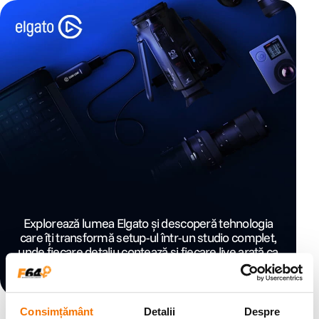
Explorează lumea Elgato și descoperă tehnologia
care îți transformă setup-ul într-un studio complet,
unde fiecare detaliu contează și fiecare live arată ca
o producție profesională.
Consimțământ
Detalii
Despre