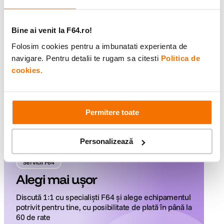
Video
Audio
Studio
Bine ai venit la F64.ro!
Folosim cookies pentru a imbunatati experienta de
Studio Elgato
navigare. Pentru detalii te rugam sa citesti
Politica de
cookies.
Ai vizualizat toate produsele
Permitere toate
Personalizează
Servicii F64
Alegi mai ușor
Discută 1:1 cu specialiști F64 și alege echipamentul
potrivit pentru tine, cu posibilitate de plată în până la
60 de rate