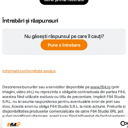
Întrebări și răspunsuri
Nu găsești răspunsul pe care îl cauți?
Pune o întrebare
Informatii conformitate produs
Descrierea bunurilor sau a serviciilor disponibile pe
www.f64.ro
(prin
imagini, video etc.) nu reprezinta o obligatie contractuala din partea F64,
acestea fiind utilizate exclusiv cu titlu de prezentare. Implicit F64 Studio
S.R.L. nu isi asuma raspunderea pentru eventualele erori de pret sau
stoc. Aceste erori nu obliga F64 Studio S.R.L. la nicio actiune. Preturile si
disponibilitatea produselor comercializate de catre F64 Studio SRL pot
suferi modificari ulterioare, acest lucru fiind influentat de factori externi
precum politica de preturi a distribuitorilor sau disponibilitatea
produselor pe stocul acestora. De asemenea, F64 Studio S.R.L. isi