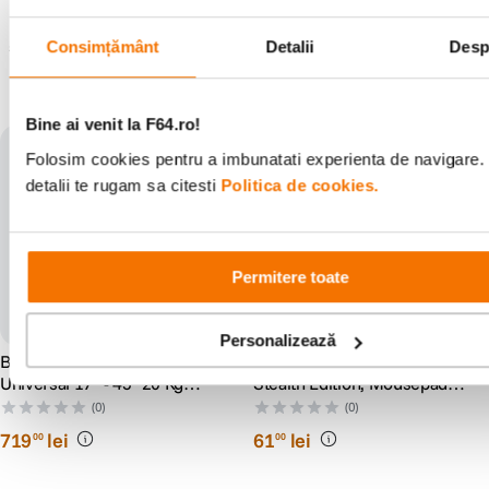
rezerva dreptul de a corecta eventuale omisiuni sau erori in afisare care
pot surveni in urma unor greseli de dactilografiere, lipsa de acuratete
sau erori ale produselor software, fara a anunta in prealabil.
Consimțământ
Detalii
Desp
S-ar putea să-ți placă și
Bine ai venit la F64.ro!
Folosim cookies pentru a imbunatati experienta de navigare.
detalii te rugam sa citesti
Politica de cookies.
Permitere toate
Personalizează
BenQ BSH01 Suport monitor
Razer Goliathus Mobile
Universal 17" - 45" 20 Kg
Stealth Edition, Mousepad
Negru
gaming
(0)
(0)
719
lei
61
lei
00
00