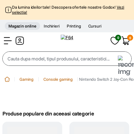
Da lumina ideilor tale! Descopera ofertele noastre Godox!
Vezi
selectia!
Magazin online
Inchirieri
Printing
Cursuri
0
0
Cont
Cauta dupa model, tipul produsului, caracteristici...
Top Cautari
Gaming
Console gaming
Nintendo Switch 2 Joy-Con Ros
canon g7x
1
.
trepied
2
.
Produse populare din aceeasi categorie
trepied telefon
3
.
peak design
4
.