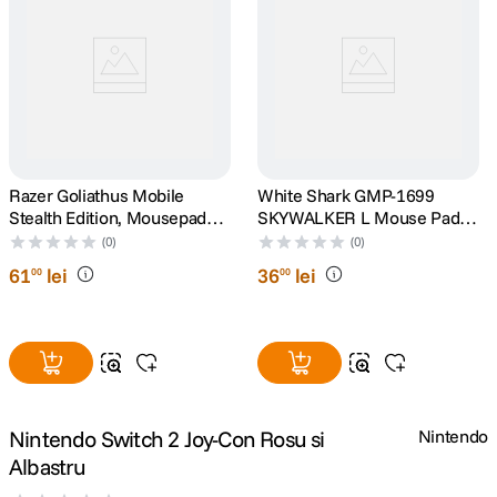
canon sx740 hs
5
.
lavaliera
6
.
card memorie
7
.
Razer Goliathus Mobile
White Shark GMP-1699
ulanzi
8
.
Stealth Edition, Mousepad
SKYWALKER L Mouse Pad
gaming
400 x 300mm
(0)
(0)
insta 360
9
.
61
lei
36
lei
00
00
godox
10
.
Nintendo Switch 2 Joy-Con Rosu si
Nintendo
Albastru