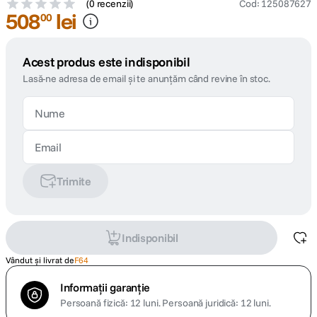
(
0 recenzii
)
Cod
:
125087627
508
lei
00
Acest produs este indisponibil
Lasă-ne adresa de email și te anunțăm când revine în stoc.
Trimite
Indisponibil
Vândut și livrat de
F64
Informații garanție
Persoană fizică: 12 luni.
Persoană juridică: 12 luni.