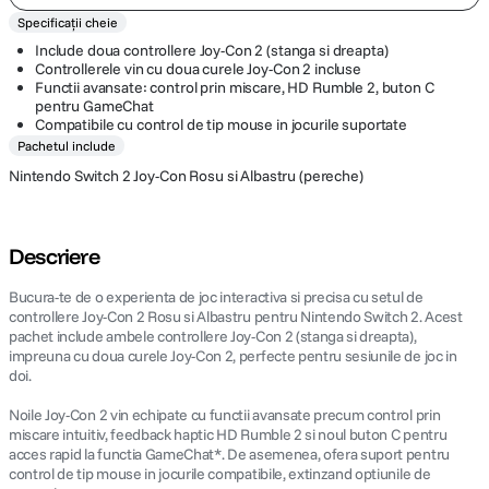
Specificații cheie
Include doua controllere Joy-Con 2 (stanga si dreapta)
Controllerele vin cu doua curele Joy-Con 2 incluse
Functii avansate: control prin miscare, HD Rumble 2, buton C
pentru GameChat
Compatibile cu control de tip mouse in jocurile suportate
Pachetul include
Nintendo Switch 2 Joy-Con Rosu si Albastru (pereche)
Descriere
Bucura-te de o experienta de joc interactiva si precisa cu setul de
controllere Joy-Con 2 Rosu si Albastru pentru Nintendo Switch 2. Acest
pachet include ambele controllere Joy-Con 2 (stanga si dreapta),
impreuna cu doua curele Joy-Con 2, perfecte pentru sesiunile de joc in
doi.
Noile Joy-Con 2 vin echipate cu functii avansate precum control prin
miscare intuitiv, feedback haptic HD Rumble 2 si noul buton C pentru
acces rapid la functia GameChat*. De asemenea, ofera suport pentru
control de tip mouse in jocurile compatibile, extinzand optiunile de