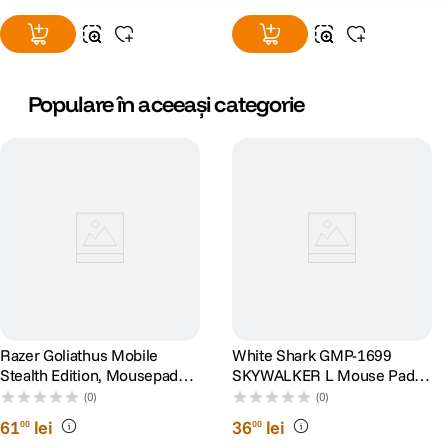
Populare în aceeași categorie
Razer Goliathus Mobile
White Shark GMP-1699
Stealth Edition, Mousepad
SKYWALKER L Mouse Pad
gaming
400 x 300mm
(0)
(0)
61
lei
36
lei
00
00