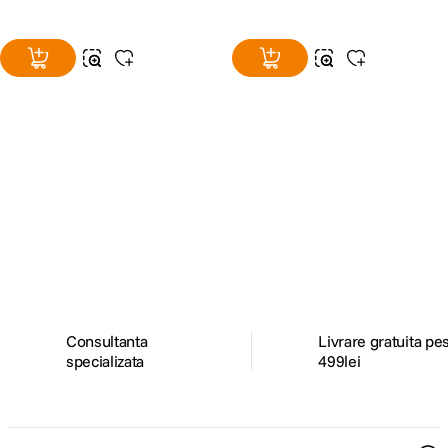
Alatura-te comunitatii creatorilor
Descopera inspiratie, recomandari utile,
ghiduri foto-video si oferte pregatite special
pentru tine.
Consultanta
Livrare gratuita pe
specializata
499lei