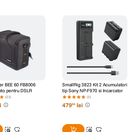
er BEE 60 FB8006
SmallRig 3823 Kit 2 Acumulatori
oto pentru DSLR
tip Sony NP-F970 si Incarcator
(21)
(1)
i
479
lei
90