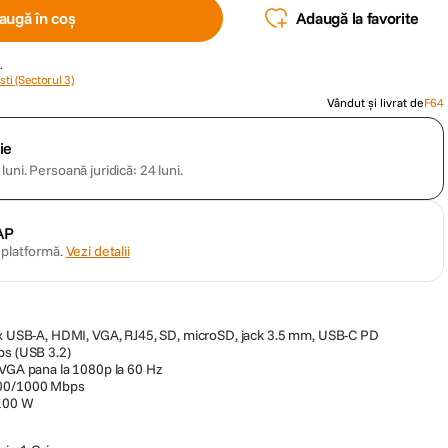
augă în coș
Adaugă la favorite
.
ti (Sectorul 3)
Vândut și livrat de
F64
ie
luni.
Persoană juridică: 24 luni.
AP
n platformă.
Vezi detalii
2x USB-A, HDMI, VGA, RJ45, SD, microSD, jack 3.5 mm, USB-C PD
ps (USB 3.2)
 VGA pana la 1080p la 60 Hz
100/1000 Mbps
 100 W