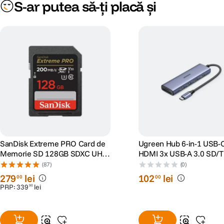
S-ar putea să-ți placă și
SanDisk Extreme PRO Card de
Ugreen Hub 6-in-1 USB-C
Memorie SD 128GB SDXC UHS-
HDMI 3x USB-A 3.0 SD/T
I Class 10 U3 V30 + 2 Ani
(87)
(0)
RescuePRO Deluxe
279
lei
102
lei
00
00
PRP:
339
lei
90