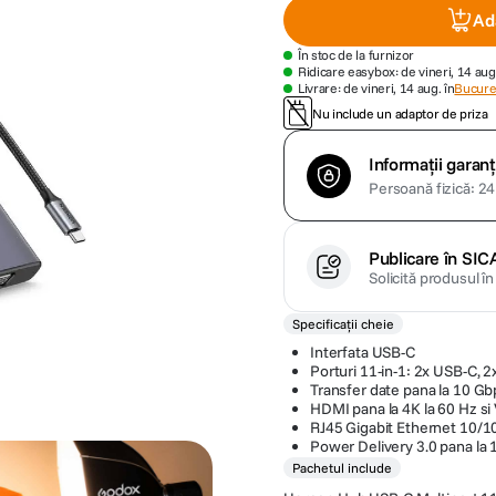
Ad
În stoc de la furnizor
Ridicare easybox: de vineri, 14 aug
Livrare: de vineri, 14 aug. în
Bucures
Nu include un adaptor de priza
Informații garanț
Persoană fizică: 24 
Publicare în SIC
Solicită produsul î
Specificații cheie
Interfata USB-C
Porturi 11-in-1: 2x USB-C, 
Transfer date pana la 10 Gb
HDMI pana la 4K la 60 Hz si
RJ45 Gigabit Ethernet 10/
Power Delivery 3.0 pana la
Pachetul include