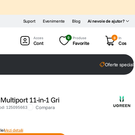
Suport
Evenimente
Blog
Ai nevoie de ajutor?
0
Produse
0
In
Cont
Favorite
Cos
Oferte special
ultiport 11-in-1 Gri
Compara
od
:
125095663
lei
Vezi detalii