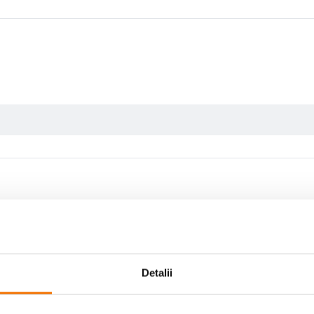
D si microSD
Detalii
Scrie prima recenzie