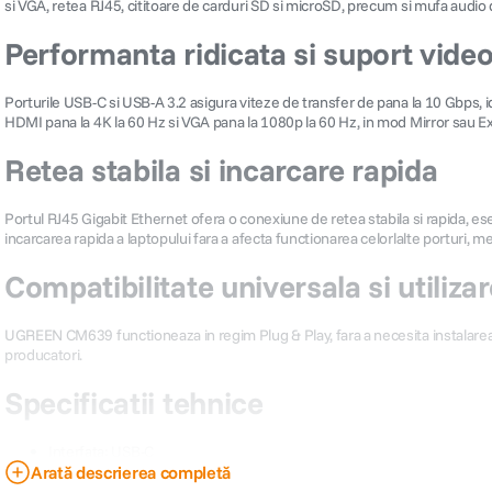
si VGA, retea RJ45, cititoare de carduri SD si microSD, precum si mufa audio d
Performanta ridicata si suport vide
Porturile USB-C si USB-A 3.2 asigura viteze de transfer de pana la 10 Gbps, 
HDMI pana la 4K la 60 Hz si VGA pana la 1080p la 60 Hz, in mod Mirror sau Ex
Retea stabila si incarcare rapida
Portul RJ45 Gigabit Ethernet ofera o conexiune de retea stabila si rapida, e
incarcarea rapida a laptopului fara a afecta functionarea celorlalte porturi, 
Compatibilitate universala si utiliza
UGREEN CM639 functioneaza in regim Plug & Play, fara a necesita instalarea de
producatori.
Specificatii tehnice
Interfata: USB-C
Arată descrierea completă
Porturi: 2x USB-C (10 Gbps), 2x USB-A (10 Gbps si 5 Gbps), HDMI, VG
Rezolutie video: HDMI pana la 4K la 60 Hz, VGA pana la 1080p la 60 H