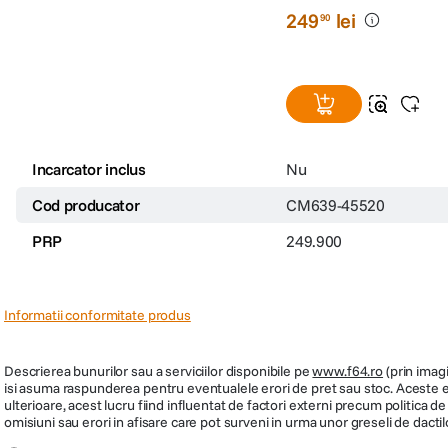
249
lei
90
Incarcator inclus
Nu
Cod producator
CM639-45520
PRP
249.900
Informatii conformitate produs
Descrierea bunurilor sau a serviciilor disponibile pe
www.f64.ro
(prin imagi
isi asuma raspunderea pentru eventualele erori de pret sau stoc. Aceste ero
ulterioare, acest lucru fiind influentat de factori externi precum politica 
omisiuni sau erori in afisare care pot surveni in urma unor greseli de dactil