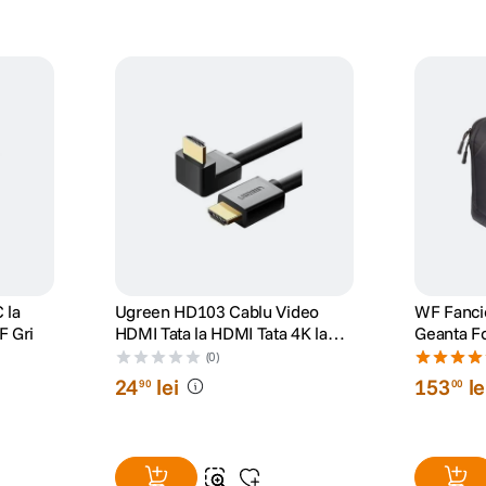
 la
Ugreen HD103 Cablu Video
WF Fanci
F Gri
HDMI Tata la HDMI Tata 4K la
Geanta F
30Hz Unghi 90 Drept 2m Negru
(0)
24
lei
153
le
90
00