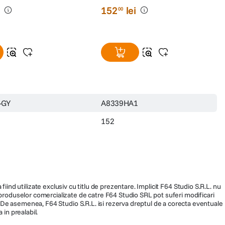
i
152
lei
00
-GY
A8339HA1
152
fiind utilizate exclusiv cu titlu de prezentare. Implicit F64 Studio S.R.L. nu
a produselor comercializate de catre F64 Studio SRL pot suferi modificari
ra. De asemenea, F64 Studio S.R.L. isi rezerva dreptul de a corecta eventuale
 in prealabil.