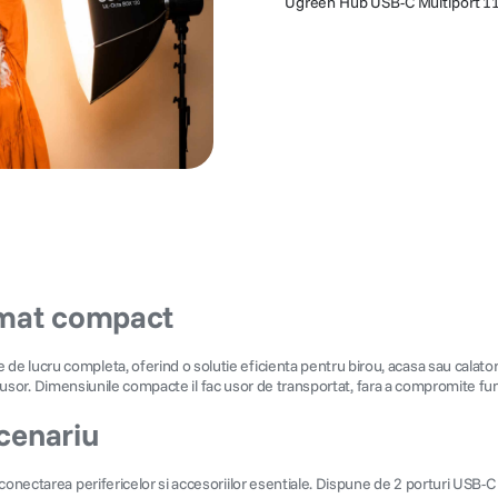
Ugreen Hub USB-C Multiport 11-
ormat compact
 lucru completa, oferind o solutie eficienta pentru birou, acasa sau calator
 si usor. Dimensiunile compacte il fac usor de transportat, fara a compromite fun
scenariu
onectarea perifericelor si accesoriilor esentiale. Dispune de 2 porturi USB-C s