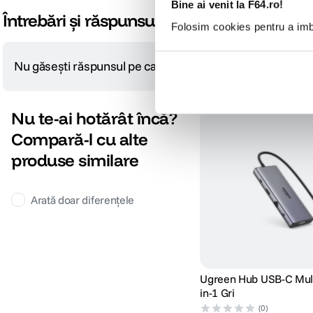
Bine ai venit la F64.ro!
Întrebări și răspunsuri
Folosim cookies pentru a imbu
Nu găsești răspunsul pe care îl cauți?
Pune o întrebare
Nu te-ai hotărât încă?
Compară-l cu alte
produse similare
Arată doar diferențele
Ugreen Hub USB-C Mult
in-1 Gri
(0)