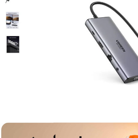
lavaliera
6
.
card memorie
7
.
dji mic mini
8
.
dji osmo
9
.
insta 360
10
.