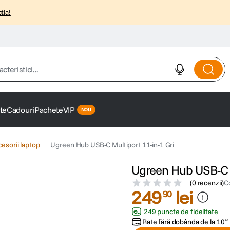
tia!
istici...
te
Cadouri
Pachete
VIP
cesorii laptop
Ugreen Hub USB-C Multiport 11-in-1 Gri
Ugreen Hub USB-C M
(
0 recenzii
)
C
249
lei
90
249 puncte de fidelitate
Rate fără dobânda de la
10
41