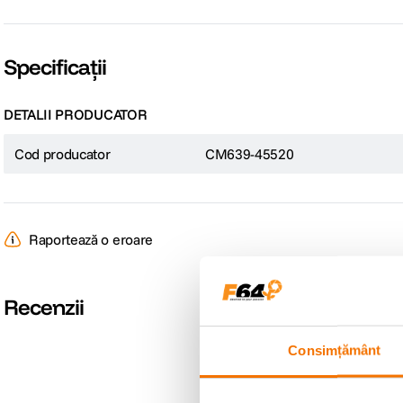
Transfer date: pana la 10 Gbps prin USB 3.2, pana la 170 MB/s prin S
Retea: 10/100/1000 Mbps
Alimentare: Power Delivery 3.0, pana la 100 W
Specificații
Material: aluminiu anodizat
Compatibilitate: Windows, macOS, Linux
Functie: Plug & Play
DETALII PRODUCATOR
Cod producator
CM639-45520
Raportează o eroare
Recenzii
Consimțământ