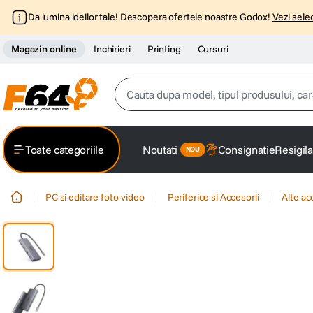
Da lumina ideilor tale! Descopera ofertele noastre Godox!
Vezi selec
Magazin online
Inchirieri
Printing
Cursuri
Cauta dupa model, tipul produsului, caracter
Top Cautari
Toate categoriile
Noutati
Consignatie
Resigila
canon g7x
1
.
PC si editare foto-video
Periferice si Accesorii
Alte ac
trepied
2
.
trepied telefon
3
.
peak design
4
.
canon sx740 hs
5
.