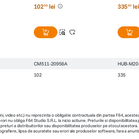
Gri
102
lei
335
le
00
00
CM511-20956A
HUB-M20
102
335
ni, video etc.) nu reprezinta o obligatie contractuala din partea F64, acestea 
ri nu obliga F64 Studio S.R.L. la nicio actiune. Preturile si disponibilitate
de preturi a distribuitorilor sau disponibilitatea produselor pe stocul acesto
ografiere, lipsa de acuratete sau erori ale produselor software, fara a anunta