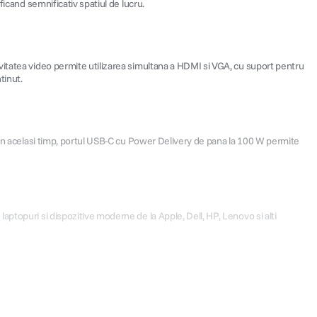
ficand semnificativ spatiul de lucru.
vitatea video permite utilizarea simultana a HDMI si VGA, cu suport pentru
tinut.
. In acelasi timp, portul USB-C cu Power Delivery de pana la 100 W permite
ptopuri si dispozitive moderne de la Apple, Dell, HP, Lenovo si alti