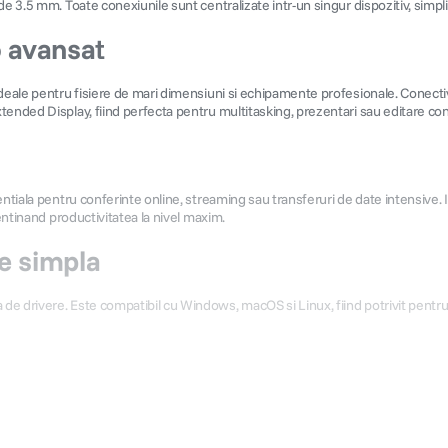
e 3.5 mm. Toate conexiunile sunt centralizate intr-un singur dispozitiv, simpli
o avansa
t
ideale pentru fisiere de mari dimensiuni si echipamente profesionale. Conecti
tended Display, fiind perfecta pentru multitasking, prezentari sau editare con
sentiala pentru conferinte online, streaming sau transferuri de date intensive
mentinand productivitatea la nivel maxim.
re simpla
 drivere. Este compatibil cu Windows, macOS si Linux, fiind potrivit pentru la
A, RJ45, SD, microSD, jack audio 3.5 mm, USB-C PD
z