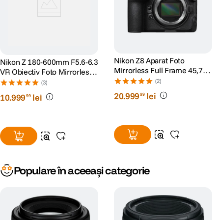
Nikon Z8 Aparat Foto
Nikon Z 180-600mm F5.6-6.3
Mirrorless Full Frame 45,7
VR Obiectiv Foto Mirrorless
Mpx Body Negru
Montura Nikon Z
(2)
(3)
20
.
999
lei
99
10
.
999
lei
99
Populare în aceeași categorie