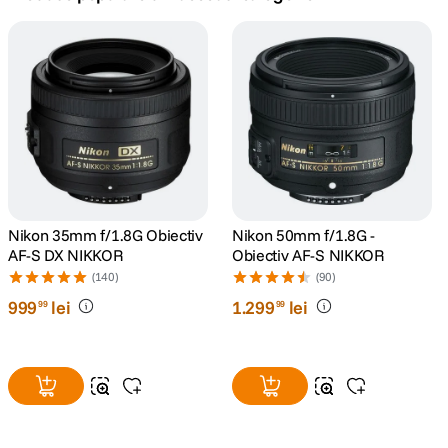
canon sx740 hs
5
.
lavaliera
6
.
card memorie
7
.
ulanzi
8
.
insta 360
Nikon 35mm f/1.8G Obiectiv
Nikon 50mm f/1.8G -
9
.
AF-S DX NIKKOR
Obiectiv AF-S NIKKOR
(140)
(90)
godox
10
.
999
lei
1
.
299
lei
99
99