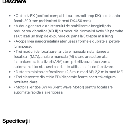
Descriere
• Obiectiv
FX
(perfect compatibil cu senzorii crop
DX
) cu distanta
focala 300 mm (echivalent format DX 450 mm).
• A doua generatie a sistemului de stabilizare a imaginii prin
reducerea vibratiilor (
VR II
) cu modurile Normal si Activ. Va permite
sa utilizati un timp de expunere cu pana la
3 trepte mai lung
.
• Acoperirea
nanocristalina
atenueaza formele dublate si petele
luminoase.
• Trei moduri de focalizare: anulare manuala instantanee a
focalizarii (M/A), anulare manuala (M) si anulare automata
instantanee a focalizarii (A/M) care prioritizeaza focalizarea
automata chiar si atunci cand este utilizat inelul de focalizare.
• Distanta minima de focalizare: 2,3 m in mod AF; 2,2 m in mod MF.
• Trei elemente din sticla ED (dispersie foarte scazuta) asigura
rezultate clare.
• Motor silentios SWM (Silent Wave Motor) pentru focalizare
automata rapida si silentioasa.
Specificații