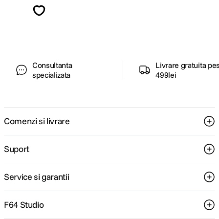
Descopera inspiratie, recomandari utile,
ghiduri foto-video si oferte pregatite special
pentru tine.
Consultanta
Livrare gratuita pe
specializata
499lei
Comenzi si livrare
Suport
Service si garantii
F64 Studio