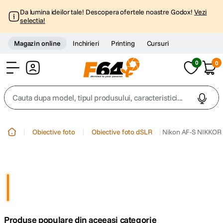
Da lumina ideilor tale! Descopera ofertele noastre Godox!
Vezi
selectia!
Magazin online
Inchirieri
Printing
Cursuri
0
0
Cont
Cauta dupa model, tipul produsului, caracteristici...
Top Cautari
Obiective foto
Obiective foto dSLR
Nikon AF-S NIKKOR 
canon g7x
1
.
trepied
2
.
trepied telefon
3
.
Produse populare din aceeasi categorie
peak design
4
.