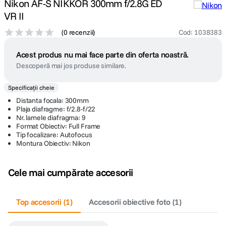
Nikon AF-S NIKKOR 300mm f/2.8G ED
VR II
(
0 recenzii
)
Cod
:
1038383
Acest produs nu mai face parte din oferta noastră.
Descoperă mai jos produse similare.
Specificații cheie
Distanta focala: 300mm
Plaja diafragme: f/2.8-f/22
Nr. lamele diafragma: 9
Format Obiectiv: Full Frame
Tip focalizare: Autofocus
Montura Obiectiv: Nikon
Cele mai cumpărate accesorii
Top accesorii
(
1
)
Accesorii obiective foto
(
1
)