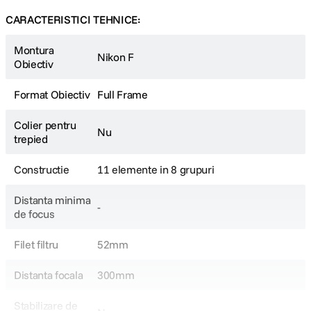
CARACTERISTICI TEHNICE:
Montura
Nikon F
Obiectiv
Format Obiectiv
Full Frame
Colier pentru
Nu
trepied
Constructie
11 elemente in 8 grupuri
Distanta minima
-
de focus
Filet filtru
52mm
Distanta focala
300mm
Stabilizare de