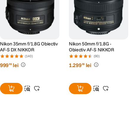
Nikon 35mm f/1.8G Obiectiv
Nikon 50mm f/1.8G -
AF-S DX NIKKOR
Obiectiv AF-S NIKKOR
(140)
(90)
999
lei
1
.
299
lei
99
99
Alatura-te comunitatii creatorilor