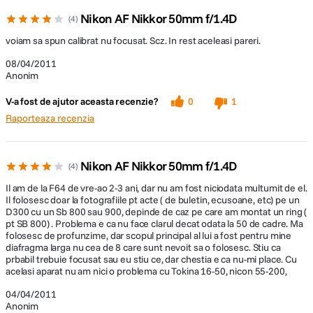
Nikon AF Nikkor 50mm f/1.4D
4
voiam sa spun calibrat nu focusat. Scz. In rest aceleasi pareri.
08/04/2011
Anonim
V-a fost de ajutor aceasta recenzie?
0
1
Raporteaza recenzia
Nikon AF Nikkor 50mm f/1.4D
4
Il am de la F64 de vre-ao 2-3 ani, dar nu am fost niciodata multumit de el.
Il folosesc doar la fotografiile pt acte ( de buletin, ecusoane, etc) pe un
D300 cu un Sb 800 sau 900, depinde de caz pe care am montat un ring (
pt SB 800) . Problema e ca nu face clarul decat odata la 50 de cadre. Ma
folosesc de profunzime, dar scopul principal al lui a fost pentru mine
diafragma larga nu cea de 8 care sunt nevoit sa o folosesc. Stiu ca
prbabil trebuie focusat sau eu stiu ce, dar chestia e ca nu-mi place. Cu
acelasi aparat nu am nici o problema cu Tokina 16-50, nicon 55-200,
04/04/2011
Anonim