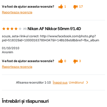
V-a fost de ajutor aceasta recenzie?
1
17
Raporteaza recenzia
Nikon AF Nikkor 50mm f/1.4D
4
scuze, asta-i link-ul corect: http://www.facebook.com/photo.php?
pid=51832&id=100001637894347&l=148b38eb8b&ref=fbx_album
01/10/2010
Anonim
V-a fost de ajutor aceasta recenzie?
0
3
Raporteaza recenzia
afisarea recenziilor
1-10
Înapoi sus
Următorul
Întrebări și răspunsuri