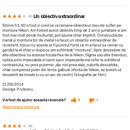
Un obiectiv extraordinar
4
50mm f/1.4D a fost si cred ca va ramane obiectivul meu de suflet pe
montura Nikon. Am folosit acest obiectiv timp de 2 ani si jumatate si am
fost mai mult decat multumit, pot spune chiar implinit. Constructia de
metal si montura tot de metal l-a facut un obiectiv extraordinar de
rezistent, totusi nu acesta ar fi punctul forte ce m-a facut sa raman cu
gandul la el chiar si dupa ce am schimbat ''montura''. Spre deosebire de
alte obiective cu aceeasi focala fixa de la Nikon, Sigma sau alte branduri,
optica este impecabila si cand spun impecabila ma refer la echilibrul
contrastului, nu prea puternic ,dar nici prea slab, culorile deosebite,
chiar compensa putin din tenta galbuie oferita de Nikon, iar bokeh-ul
deosebit de moale si cu un aer de vechi ( fotografie pe film ) .
21/03/2014
George Pruteanu
V-a fost de ajutor aceasta recenzie?
8
1
Raporteaza recenzia
4