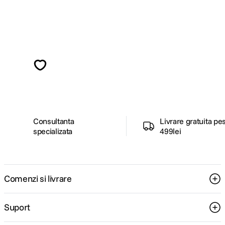
Alatura-te comunitatii creatorilor
Descopera inspiratie, recomandari utile,
ghiduri foto-video si oferte pregatite special
pentru tine.
Consultanta
Livrare gratuita pe
specializata
499lei
Comenzi si livrare
Suport