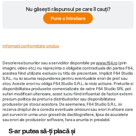
Nu găsești răspunsul pe care îl cauți?
Pune o întrebare
Informatii conformitate produs
Descrierea bunurilor sau a serviciilor disponibile pe
www.f64.ro
(prin
imagini, video etc.) nu reprezinta o obligatie contractuala din partea F64,
acestea fiind utilizate exclusiv cu titlu de prezentare. Implicit F64 Studio
S.R.L. nu isi asuma raspunderea pentru eventualele erori de pret sau
stoc. Aceste erori nu obliga F64 Studio S.R.L. la nicio actiune. Preturile si
disponibilitatea produselor comercializate de catre F64 Studio SRL pot
suferi modificari ulterioare, acest lucru fiind influentat de factori externi
precum politica de preturi a distribuitorilor sau disponibilitatea
produselor pe stocul acestora. De asemenea, F64 Studio S.R.L. isi
rezerva dreptul de a corecta eventuale omisiuni sau erori in afisare care
pot surveni in urma unor greseli de dactilografiere, lipsa de acuratete
sau erori ale produselor software, fara a anunta in prealabil.
S-ar putea să-ți placă și