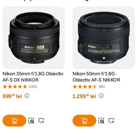
canon sx740 hs
5
.
lavaliera
6
.
sony fx
7
.
card memorie
8
.
dji mic mini
Nikon 35mm f/1.8G Obiectiv
Nikon 50mm f/1.8G -
9
.
AF-S DX NIKKOR
Obiectiv AF-S NIKKOR
(140)
(90)
dji osmo
10
.
999
lei
1
.
299
lei
99
99