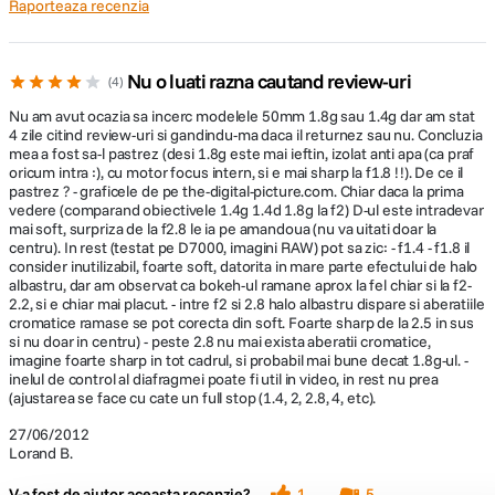
Raporteaza recenzia
Nu o luati razna cautand review-uri
4
Nu am avut ocazia sa incerc modelele 50mm 1.8g sau 1.4g dar am stat
4 zile citind review-uri si gandindu-ma daca il returnez sau nu. Concluzia
mea a fost sa-l pastrez (desi 1.8g este mai ieftin, izolat anti apa (ca praf
oricum intra :), cu motor focus intern, si e mai sharp la f1.8 !!). De ce il
pastrez ? - graficele de pe the-digital-picture.com. Chiar daca la prima
vedere (comparand obiectivele 1.4g 1.4d 1.8g la f2) D-ul este intradevar
mai soft, surpriza de la f2.8 le ia pe amandoua (nu va uitati doar la
centru). In rest (testat pe D7000, imagini RAW) pot sa zic: - f1.4 - f1.8 il
consider inutilizabil, foarte soft, datorita in mare parte efectului de halo
albastru, dar am observat ca bokeh-ul ramane aprox la fel chiar si la f2-
2.2, si e chiar mai placut. - intre f2 si 2.8 halo albastru dispare si aberatiile
cromatice ramase se pot corecta din soft. Foarte sharp de la 2.5 in sus
si nu doar in centru) - peste 2.8 nu mai exista aberatii cromatice,
imagine foarte sharp in tot cadrul, si probabil mai bune decat 1.8g-ul. -
inelul de control al diafragmei poate fi util in video, in rest nu prea
(ajustarea se face cu cate un full stop (1.4, 2, 2.8, 4, etc).
27/06/2012
Lorand B.
V-a fost de ajutor aceasta recenzie?
1
5