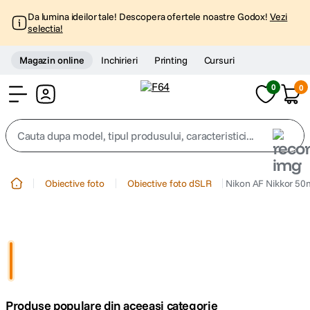
Da lumina ideilor tale! Descopera ofertele noastre Godox!
Vezi
selectia!
Magazin online
Inchirieri
Printing
Cursuri
0
0
Cont
Cauta dupa model, tipul produsului, caracteristici...
Top Cautari
Obiective foto
Obiective foto dSLR
Nikon AF Nikkor 50
canon g7x
1
.
trepied
2
.
trepied telefon
3
.
Produse populare din aceeasi categorie
peak design
4
.