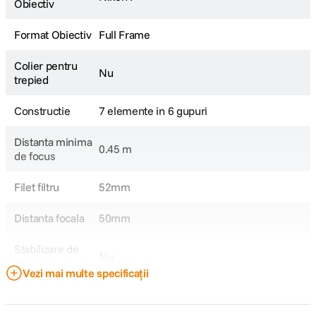
Obiectiv
Format Obiectiv
Full Frame
Colier pentru
Nu
trepied
Constructie
7 elemente in 6 gupuri
Distanta minima
0.45 m
de focus
Filet filtru
52mm
Distanta focala
50mm
Stabilizare de
Nu
imagine
Vezi mai multe specificații
Tip Obiectiv
Standard