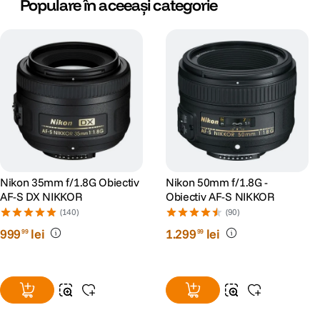
Populare în aceeași categorie
Nikon 35mm f/1.8G Obiectiv
Nikon 50mm f/1.8G -
AF-S DX NIKKOR
Obiectiv AF-S NIKKOR
(140)
(90)
999
lei
1
.
299
lei
99
99