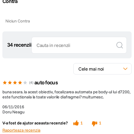
Contra
Parasolar inclus
Nu
Niciun Contra
DIMENSIUNE / GREUTATE:
Diametru
64.5mm
maxim
34 recenzii
Lungime
42.5mm
Greutate
230g
auto focus
4
buna seara. la acest obiectiv, focalizarea automata pe body-ul lui d7200,
este functionala la toate valorile diafragmei? multumesc.
06/11/2016
Doru Neagu
V-a fost de ajutor aceasta recenzie?
1
1
Raporteaza recenzia