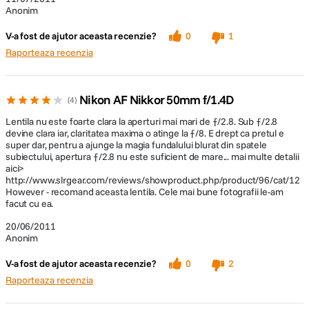
Anonim
V-a fost de ajutor aceasta recenzie?
0
1
Raporteaza recenzia
Nikon AF Nikkor 50mm f/1.4D
4
Lentila nu este foarte clara la aperturi mai mari de ƒ/2.8. Sub ƒ/2.8
devine clara iar, claritatea maxima o atinge la ƒ/8. E drept ca pretul e
super dar, pentru a ajunge la magia fundalului blurat din spatele
subiectului, apertura ƒ/2.8 nu este suficient de mare... mai multe detalii
aici>
http://www.slrgear.com/reviews/showproduct.php/product/96/cat/12
However - recomand aceasta lentila. Cele mai bune fotografii le-am
facut cu ea.
20/06/2011
Anonim
V-a fost de ajutor aceasta recenzie?
0
2
Raporteaza recenzia