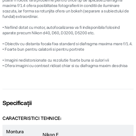
poate fi folosit fara probleme pentru orice tip de aplicatie.Diafragma
maxima f/1.4 ofera posiblitatea fotografierii in conditii de iluminare
scazuta, iar forma sa rotunjita ofera un bokeh (separare a subiectului de
fundal) extraordinar.
• Nefiind dotat cu motor, autofocalizarea va fi indisponibila folosind
aparate precum Nikon d40, D60, D3200, D5200 etc.
• Obiectiv cu distanta focala fixa standard si diafragma maxima mare f/1.4.
• Foarte bun pentru calatorii si pentru portrete
• Imagini nedistorsionate cu rezolutie foarte buna si culori vii
• Ofera imagini cu contrast ridicat chiar si cu diafragma maxim deschisa
Specificații
CARACTERISTICI TEHNICE:
Montura
Nikon F