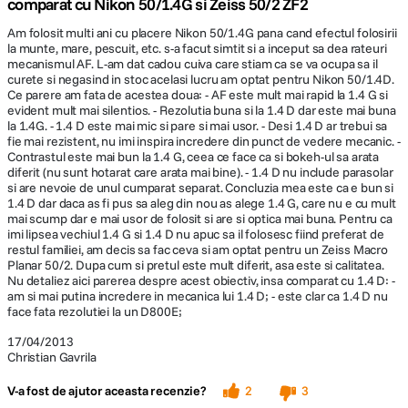
comparat cu Nikon 50/1.4G si Zeiss 50/2 ZF2
Am folosit multi ani cu placere Nikon 50/1.4G pana cand efectul folosirii
la munte, mare, pescuit, etc. s-a facut simtit si a inceput sa dea rateuri
mecanismul AF. L-am dat cadou cuiva care stiam ca se va ocupa sa il
curete si negasind in stoc acelasi lucru am optat pentru Nikon 50/1.4D.
Ce parere am fata de acestea doua: - AF este mult mai rapid la 1.4 G si
evident mult mai silentios. - Rezolutia buna si la 1.4 D dar este mai buna
la 1.4G. - 1.4 D este mai mic si pare si mai usor. - Desi 1.4 D ar trebui sa
fie mai rezistent, nu imi inspira incredere din punct de vedere mecanic. -
Contrastul este mai bun la 1.4 G, ceea ce face ca si bokeh-ul sa arata
diferit (nu sunt hotarat care arata mai bine). - 1.4 D nu include parasolar
si are nevoie de unul cumparat separat. Concluzia mea este ca e bun si
1.4 D dar daca as fi pus sa aleg din nou as alege 1.4 G, care nu e cu mult
mai scump dar e mai usor de folosit si are si optica mai buna. Pentru ca
imi lipsea vechiul 1.4 G si 1.4 D nu apuc sa il folosesc fiind preferat de
restul familiei, am decis sa fac ceva si am optat pentru un Zeiss Macro
Planar 50/2. Dupa cum si pretul este mult diferit, asa este si calitatea.
Nu detaliez aici parerea despre acest obiectiv, insa comparat cu 1.4 D: -
am si mai putina incredere in mecanica lui 1.4 D; - este clar ca 1.4 D nu
face fata rezolutiei la un D800E;
17/04/2013
Christian Gavrila
V-a fost de ajutor aceasta recenzie?
2
3