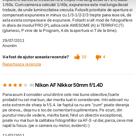
1/60s. Cum camera a calculat 1/40s, expunerea este mai lunga decat
trebuie, de unde luminozitatea crecuta. Folositi prioritate de apertura si
compensati expunerea in minus cu 1/3-1/2-2/3 trepte pana iese ok, de
asta exista compensare de expunere. Folositi si alt mod de fotografiere
in afara de modul PRO (P), adica cele AWESOME (A) si TERRIFIC (T)
(glumesc, P vine de la Program, A de la apertura si T de la time).
29/07/2011
Anonim
V-a fost de ajutor aceasta recenzie?
10
4
Raporteaza recenzia
Nikon AF Nikkor 50mm f/1.4D
4
Pana acum il consider unul dintre cele mai bune obiective,foarte
probabil nu cel mai bun, dar merita luat in considerare. Intr-adevart nu
este extrem de sharp la f/1.4. Iar faptul ca nu are ''zum'' poate deranja
pe cineva... deja nu e loc de comentarii suplimentare. Pe scurt, din
punctul meu de vedere, merita banii, fiind un obiectiv exceptional,
poate nu mai bun la calitatea fotografiilor ca AF-S -ul dar, parca, ceva mai
rapid la focus. (pe o camera cu motor, evident) :)
11/07/2011