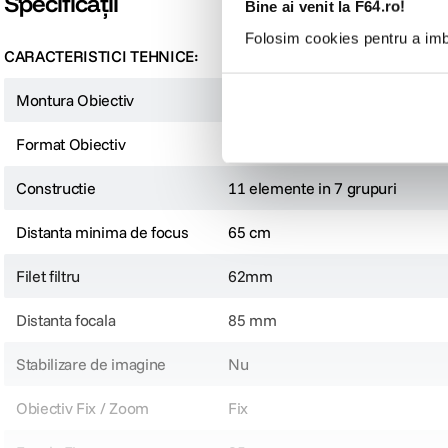
Specificații
Bine ai venit la F64.ro!
Folosim cookies pentru a imbu
CARACTERISTICI TEHNICE:
Montura Obiectiv
Canon EF/EF-S
Format Obiectiv
Full Frame
Constructie
11 elemente in 7 grupuri
Distanta minima de focus
65 cm
Filet filtru
62mm
Distanta focala
85 mm
Stabilizare de imagine
Nu
Obiectiv Fix / Zoom
Fix