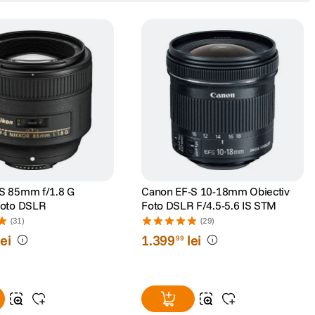
S 85mm f/1.8 G
Canon EF-S 10-18mm Obiectiv
Foto DSLR
Foto DSLR F/4.5-5.6 IS STM
(31)
(29)
lei
1
.
399
lei
99