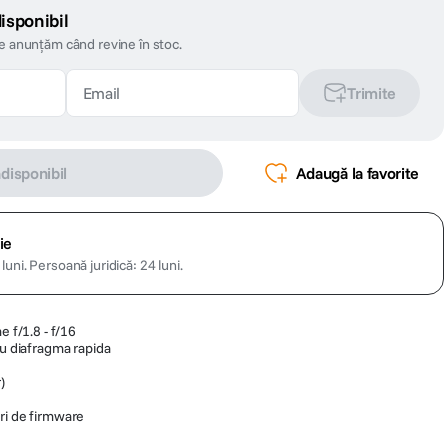
isponibil
te anunțăm când revine în stoc.
Trimite
ndisponibil
Adaugă la favorite
ie
luni.
Persoană juridică: 24 luni.
e f/1.8 - f/16
cu diafragma rapida
)
ri de firmware