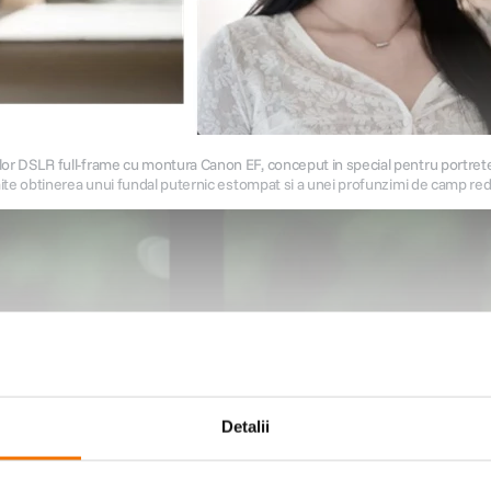
r DSLR full-frame cu montura Canon EF, conceput in special pentru portrete, f
ite obtinerea unui fundal puternic estompat si a unei profunzimi de camp redu
Detalii