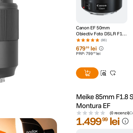
Canon EF 50mm
Obiectiv Foto DSLR F1.8
STM
(86)
679
lei
99
PRP:
799
lei
99
Meike 85mm F1.8 SE
Montura EF
(
0 recenzii
)
C
1
.
499
lei
99