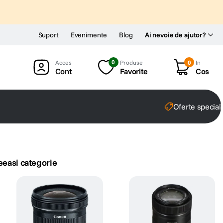
Suport
Evenimente
Blog
Ai nevoie de ajutor?
0
Produse
0
In
Cont
Favorite
Cos
Oferte special
eeasi categorie