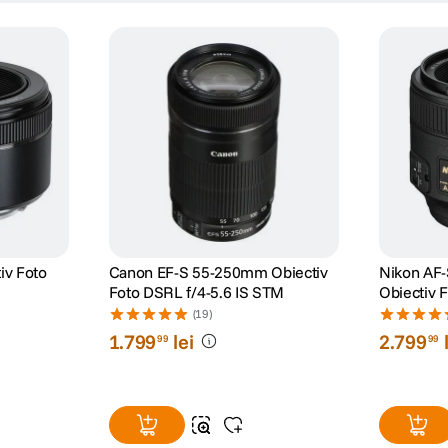
iv Foto
Canon EF-S 55-250mm Obiectiv
Nikon AF-
Foto DSRL f/4-5.6 IS STM
Obiectiv 
(19)
1
.
799
lei
2
.
799
99
99