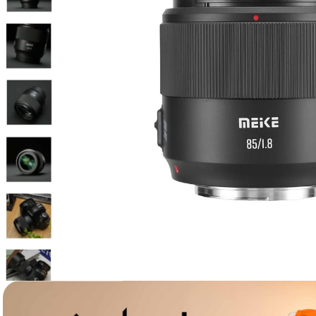
lavaliera
6
.
card memorie
7
.
dji mic mini
8
.
dji osmo
9
.
insta 360
10
.