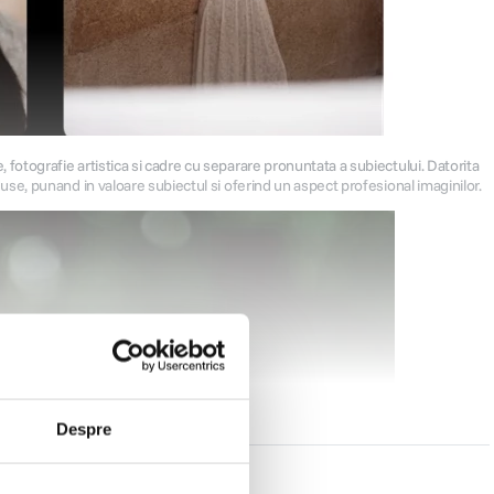
otografie artistica si cadre cu separare pronuntata a subiectului. Datorita
se, punand in valoare subiectul si oferind un aspect profesional imaginilor.
Despre