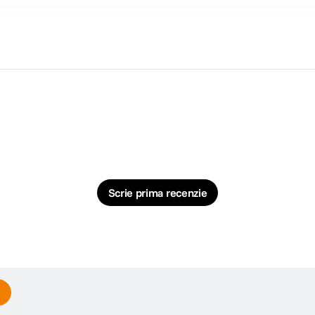
fiecarui detaliu. Cu o constructie optica formata din 11 elemente in 7 grupuri,
Scrie prima recenzie