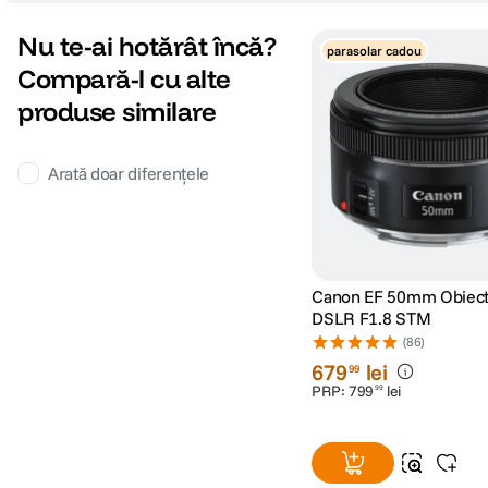
Greutate
369 gr
Nu te-ai hotărât încă?
parasolar cadou
Compară-l cu alte
DETALII PRODUCATOR
produse similare
Cod producator
EF 85MMF1.8 STM SE II
Arată doar diferențele
Canon EF 50mm Obiect
DSLR F1.8 STM
(86)
679
lei
99
PRP:
799
lei
99