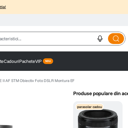
tia!
istici...
te
Cadouri
Pachete
VIP
 II AF STM Obiectiv Foto DSLR Montura EF
Produse populare din ac
parasolar cadou