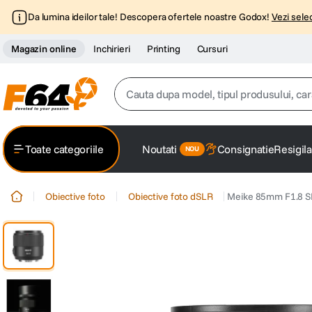
Da lumina ideilor tale! Descopera ofertele noastre Godox!
Vezi selec
Magazin online
Inchirieri
Printing
Cursuri
Cauta dupa model, tipul produsului, caracter
Top Cautari
Toate categoriile
Noutati
Consignatie
Resigila
canon g7x
1
.
Obiective foto
Obiective foto dSLR
Meike 85mm F1.8 SE
trepied
2
.
trepied telefon
3
.
peak design
4
.
canon sx740 hs
5
.