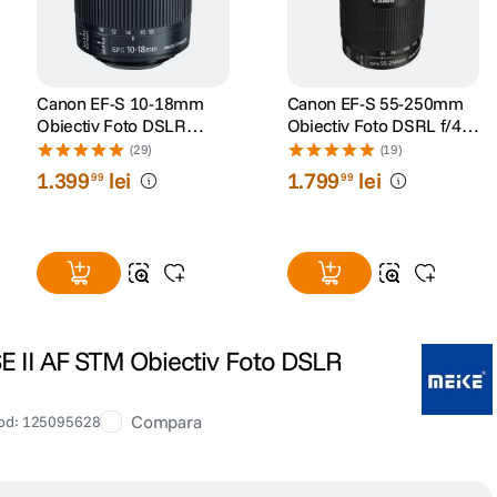
Canon EF-S 10-18mm
Canon EF-S 55-250mm
Obiectiv Foto DSLR
Obiectiv Foto DSRL f/4-
F/4.5-5.6 IS STM
5.6 IS STM
(29)
(19)
1
.
399
lei
1
.
799
lei
99
99
 II AF STM Obiectiv Foto DSLR
Compara
od
:
125095628