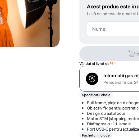
Acest produs este ind
Lasă-ne adresa de email și 
I
Vândut și livrat de
F64
Informații garanț
Persoană fizică: 24 
Specificații cheie
Full-frame, plaja de diafragm
Obiectiv fix pentru portret 
Design cu autofocus
Motor STM (stepping motor
Diafragma cu 11 lamele
Port USB-C pentru actualiza
Pachetul include