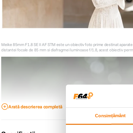
Meike 85mm F1.8 SE II AF STM este un obiectiv foto prime destinat aparatelo
distantei focale de 85 mm si diafragmei luminoase f/1.8, acest obiectiv perm
Arată descrierea completă
Consimțământ