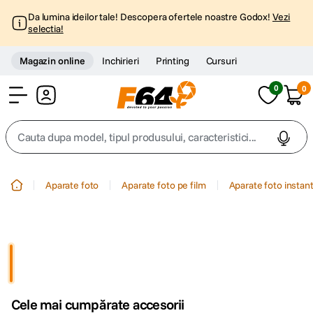
Da lumina ideilor tale! Descopera ofertele noastre Godox!
Vezi
selectia!
Magazin online
Inchirieri
Printing
Cursuri
0
0
Cont
Cauta dupa model, tipul produsului, caracteristici...
Top Cautari
Aparate foto
Aparate foto pe film
Aparate foto instan
canon g7x
1
.
trepied
2
.
trepied telefon
3
.
Cele mai cumpărate accesorii
peak design
4
.