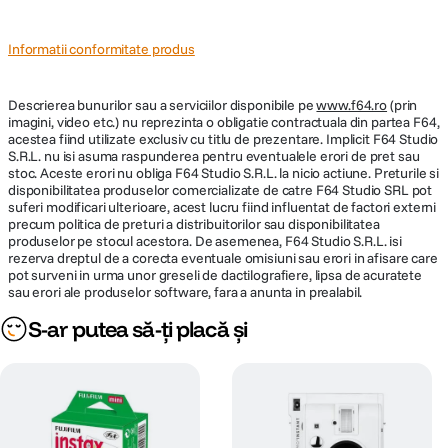
Masurarea
Automata, LV5.0 - 15.5 ISO800, control
expunerii
±2/3EV, +1EV
Informatii conformitate produs
Control blit
Nu se aplica
Descrierea bunurilor sau a serviciilor disponibile pe
www.f64.ro
(prin
extern
imagini, video etc.) nu reprezinta o obligatie contractuala din partea F64,
acestea fiind utilizate exclusiv cu titlu de prezentare. Implicit F64 Studio
Raza efectiva
S.R.L. nu isi asuma raspunderea pentru eventualele erori de pret sau
0.6m - 2.7 m
stoc. Aceste erori nu obliga F64 Studio S.R.L. la nicio actiune. Preturile si
blit
disponibilitatea produselor comercializate de catre F64 Studio SRL pot
suferi modificari ulterioare, acest lucru fiind influentat de factori externi
precum politica de preturi a distribuitorilor sau disponibilitatea
ECRAN / VIEWFINDER:
produselor pe stocul acestora. De asemenea, F64 Studio S.R.L. isi
rezerva dreptul de a corecta eventuale omisiuni sau erori in afisare care
pot surveni in urma unor greseli de dactilografiere, lipsa de acuratete
Vizor
DA
sau erori ale produselor software, fara a anunta in prealabil.
DOF Preview
Nespecificat
S-ar putea să-ți placă și
from
on
.
Introducing the Lomo’Instant Automat
Lomography
Vimeo
Informatii
Nu are
Display
ALTE CARACTERISTICI: