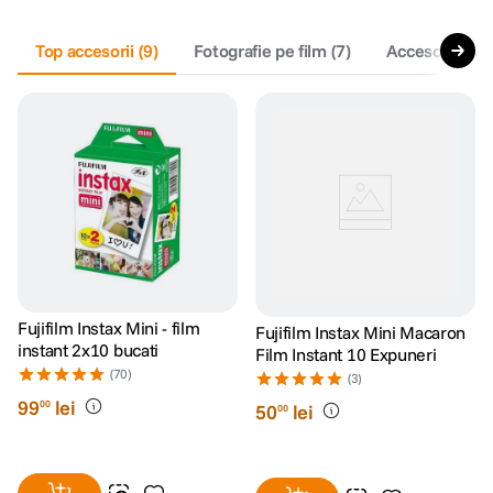
canon sx740 hs
Top accesorii
5
.
(
9
)
Fotografie pe film
(
7
)
Accesorii cura
lavaliera
6
.
card memorie
7
.
ulanzi
8
.
insta 360
9
.
godox
10
.
Fujifilm Instax Mini - film
Fujifilm Instax Mini Macaron
instant 2x10 bucati
Film Instant 10 Expuneri
(70)
(3)
99
lei
00
50
lei
00