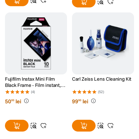
Fujifilm Instax Mini Film
Carl Zeiss Lens Cleaning Kit
Black Frame - Film instant,
10 bucati
(4)
(52)
50
lei
99
lei
00
90