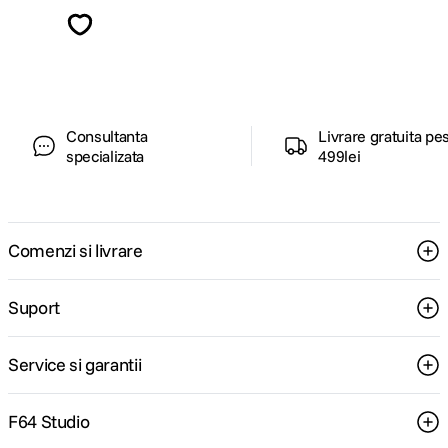
Descopera inspiratie, recomandari utile,
ghiduri foto-video si oferte pregatite special
pentru tine.
Consultanta
Livrare gratuita pe
specializata
499lei
Comenzi si livrare
Suport
Service si garantii
F64 Studio