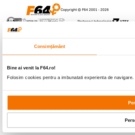
Copyright © F64 2001 - 2026
Parteneri tehnologie:
Consimțământ
Bine ai venit la F64.ro!
Folosim cookies pentru a imbunatati experienta de navigare. P
Per
Pers