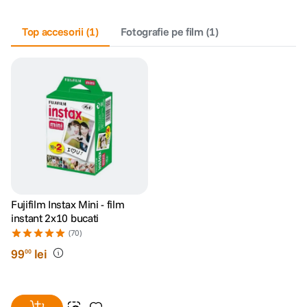
canon sx740 hs
Top accesorii
5
.
(
1
)
Fotografie pe film
(
1
)
lavaliera
6
.
sony fx
7
.
card memorie
8
.
dji mic mini
9
.
dji osmo
10
.
Fujifilm Instax Mini - film
instant 2x10 bucati
(70)
99
lei
00