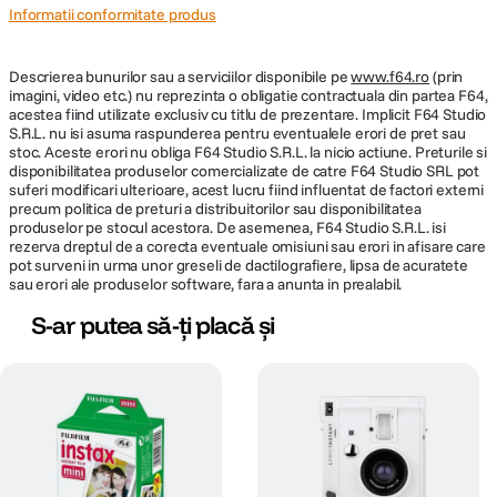
expunerii
±2/3EV, +1EV
Informatii conformitate produs
Control blit
Nu se aplica
Descrierea bunurilor sau a serviciilor disponibile pe
www.f64.ro
(prin
extern
imagini, video etc.) nu reprezinta o obligatie contractuala din partea F64,
acestea fiind utilizate exclusiv cu titlu de prezentare. Implicit F64 Studio
Raza efectiva
S.R.L. nu isi asuma raspunderea pentru eventualele erori de pret sau
0.6m - 2.7 m
stoc. Aceste erori nu obliga F64 Studio S.R.L. la nicio actiune. Preturile si
blit
disponibilitatea produselor comercializate de catre F64 Studio SRL pot
suferi modificari ulterioare, acest lucru fiind influentat de factori externi
precum politica de preturi a distribuitorilor sau disponibilitatea
DETALII PRODUCATOR
produselor pe stocul acestora. De asemenea, F64 Studio S.R.L. isi
rezerva dreptul de a corecta eventuale omisiuni sau erori in afisare care
pot surveni in urma unor greseli de dactilografiere, lipsa de acuratete
Cod producator
LI150w
sau erori ale produselor software, fara a anunta in prealabil.
S-ar putea să-ți placă și
ECRAN / VIEWFINDER:
from
on
.
Introducing the Lomo’Instant Automat
Lomography
Vimeo
Vizor
DA
DOF Preview
Nespecificat
Informatii
Specificatii:
Nu are