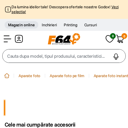
Da lumina ideilor tale! Descopera ofertele noastre Godox!
Vezi
selectia!
Magazin online
Inchirieri
Printing
Cursuri
0
0
Cont
Cauta dupa model, tipul produsului, caracteristici...
Top Cautari
Aparate foto
Aparate foto pe film
Aparate foto instan
canon g7x
1
.
trepied
2
.
trepied telefon
3
.
Cele mai cumpărate accesorii
peak design
4
.