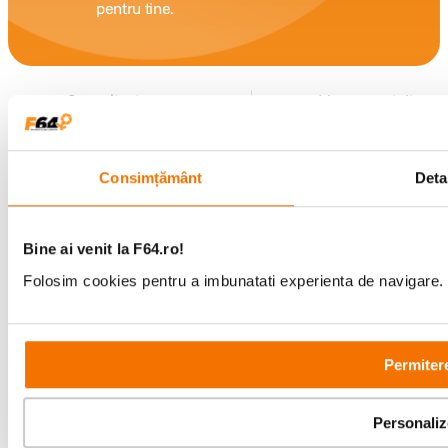
pentru tine.
Consultanta
Livrare gratuita pe
specializata
499lei
Consimțământ
Detal
Comenzi si livrare
Bine ai venit la F64.ro!
Suport
Folosim cookies pentru a imbunatati experienta de navigare. P
Service si garantii
Permitere
F64 Studio
Personali