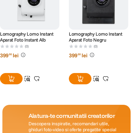
Lomography Lomo Instant
Lomography Lomo Instant
Aparat Foto Instant Alb
Aparat Foto Negru
(0)
(0)
399
lei
399
lei
00
00
Alatura-te comunitatii creatorilor
Descopera inspiratie, recomandari utile,
ghiduri foto-video si oferte pregatite special