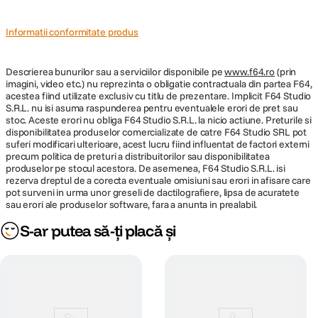
compatibil
Informatii conformitate produs
Culoare Camera
Galben
Descrierea bunurilor sau a serviciilor disponibile pe
www.f64.ro
(prin
imagini, video etc.) nu reprezinta o obligatie contractuala din partea F64,
acestea fiind utilizate exclusiv cu titlu de prezentare. Implicit F64 Studio
S.R.L. nu isi asuma raspunderea pentru eventualele erori de pret sau
stoc. Aceste erori nu obliga F64 Studio S.R.L. la nicio actiune. Preturile si
disponibilitatea produselor comercializate de catre F64 Studio SRL pot
suferi modificari ulterioare, acest lucru fiind influentat de factori externi
precum politica de preturi a distribuitorilor sau disponibilitatea
produselor pe stocul acestora. De asemenea, F64 Studio S.R.L. isi
rezerva dreptul de a corecta eventuale omisiuni sau erori in afisare care
pot surveni in urma unor greseli de dactilografiere, lipsa de acuratete
sau erori ale produselor software, fara a anunta in prealabil.
S-ar putea să-ți placă și