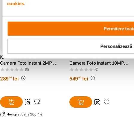
cookies.
Permitere toat
Personalizează
Kodak Memo Shot ERA
Kodak Mini Shot 2 Retro
Camera Foto Instant 2MP cu
Camera Foto Instant 10MP
Imprimare pe Coala 46mm
5.3 x 8.6 cm iOS si Android
(0)
(0)
300dpi
BT
289
lei
549
lei
00
00
Resigilat
de la
260
lei
10