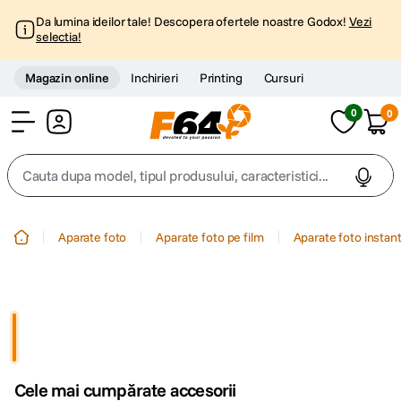
Da lumina ideilor tale! Descopera ofertele noastre Godox!
Vezi
selectia!
Magazin online
Inchirieri
Printing
Cursuri
0
0
Cont
Cauta dupa model, tipul produsului, caracteristici...
Top Cautari
Aparate foto
Aparate foto pe film
Aparate foto instan
canon g7x
1
.
trepied
2
.
trepied telefon
3
.
Cele mai cumpărate accesorii
peak design
4
.