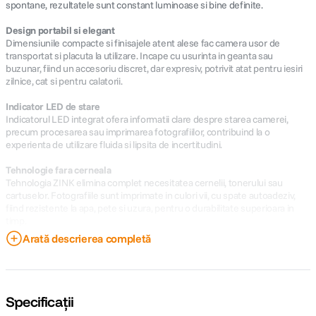
spontane, rezultatele sunt constant luminoase si bine definite.
Design portabil si elegant
Dimensiunile compacte si finisajele atent alese fac camera usor de
transportat si placuta la utilizare. Incape cu usurinta in geanta sau
buzunar, fiind un accesoriu discret, dar expresiv, potrivit atat pentru iesiri
zilnice, cat si pentru calatorii.
Indicator LED de stare
Indicatorul LED integrat ofera informatii clare despre starea camerei,
precum procesarea sau imprimarea fotografiilor, contribuind la o
experienta de utilizare fluida si lipsita de incertitudini.
Tehnologie fara cerneala
Tehnologia ZINK elimina complet necesitatea cernelii, tonerului sau
cartuselor. Fotografiile sunt imprimate in culori vii, cu spate autoadeziv,
fiind rezistente la apa, pete si uzura, pentru o durabilitate superioara in
timp.
Arată descrierea completă
Specificatii cheie:
Senzor de imagine:
10 MP, pentru fotografii clare si bine definite
Obiectiv:
unghi larg, cu diafragma f/2, optimizat pentru fotografii
luminoase
Specificații
Tehnologie de imprimare:
ZINK (Zero Ink), fara cerneala, toner sau