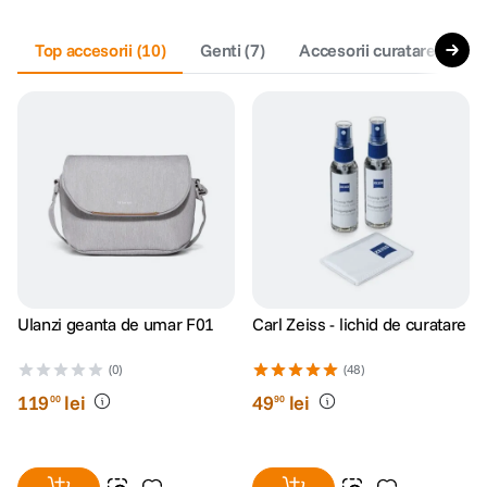
canon sx740 hs
Top accesorii
5
.
(
10
)
Genti
(
7
)
Accesorii curatare si pro
lavaliera
6
.
sony fx
7
.
card memorie
8
.
dji mic mini
9
.
dji osmo
10
.
Ulanzi geanta de umar F01
Carl Zeiss - lichid de curatare
(0)
(48)
119
lei
49
lei
00
90