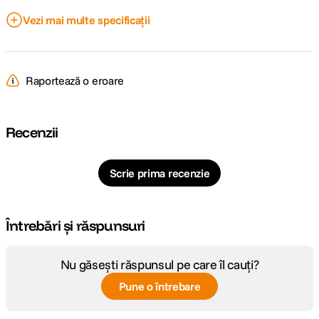
Vezi mai multe specificații
Focalizare
Fixa
SPECIFICATII FOTO:
Raportează o eroare
Blit integrat
Da
Recenzii
DETALII PRODUCATOR
Cod producator
135820
Scrie prima recenzie
https://www.kodak.com/en/consumer/pr
Pagina
oduct/cameras/instant-print/printomatic-
producator
Întrebări și răspunsuri
instant-print-camera/
Nu găsești răspunsul pe care îl cauți?
ALTE CARACTERISTICI:
Pune o întrebare
Model
acumulator
Acumulator incorporat