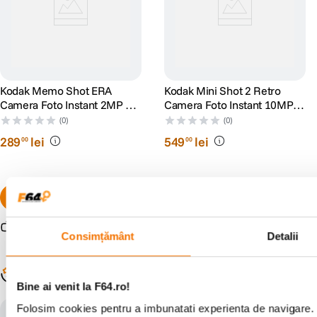
Kodak Memo Shot ERA
Kodak Mini Shot 2 Retro
Camera Foto Instant 2MP cu
Camera Foto Instant 10MP
Imprimare pe Coala 46mm
5.3 x 8.6 cm iOS si Android
(0)
(0)
300dpi
BT
289
lei
549
lei
00
00
Resigilat
de la
260
lei
10
Consimțământ
Detalii
Populare în aceeași categorie
Bine ai venit la F64.ro!
Folosim cookies pentru a imbunatati experienta de navigare. P