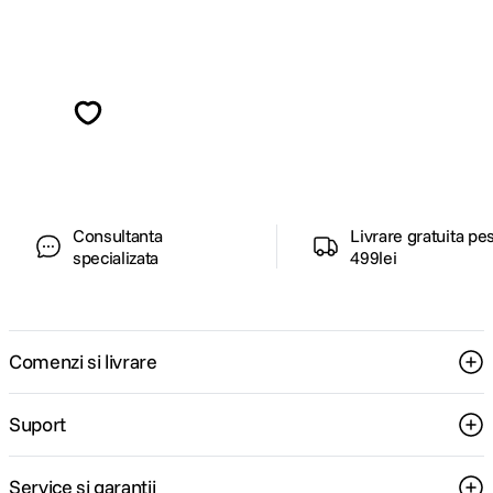
Alatura-te comunitatii creatorilor
Descopera inspiratie, recomandari utile,
ghiduri foto-video si oferte pregatite special
pentru tine.
Consultanta
Livrare gratuita pe
specializata
499lei
Comenzi si livrare
Suport
Service si garantii