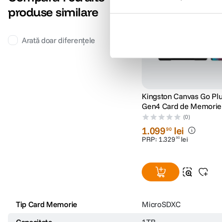
produse similare
Arată doar diferențele
Kingston Canvas Go P
Gen4 Card de Memorie
microSDXC 1TB 200MB
(0)
cu Adaptor
1
.
099
lei
90
PRP:
1
.
329
lei
90
Tip Card Memorie
MicroSDXC
Capacitate
1TB