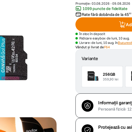
Promoție:
03.08.2026
-
09.08.2026
1099 puncte de fidelitate
Rate fără dobânda de la
45
82
Ad
În stoc în depozit
Ridicare easybox: de luni, 10 aug.
Livrare: de luni, 10 aug. în
Bucuresti
Vândut și livrat de
F64
Variante
256GB
359,90 lei
Informații garanț
Persoană fizică: 122
Protejează cu a