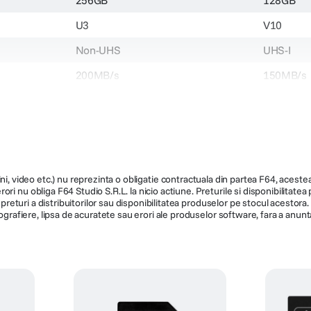
U3
V10
Non-UHS
UHS-I
200MB/s
150MB/s
160MB/s
N/A
469.900
159.900
ni, video etc.) nu reprezinta o obligatie contractuala din partea F64, acestea 
ri nu obliga F64 Studio S.R.L. la nicio actiune. Preturile si disponibilitate
de preturi a distribuitorilor sau disponibilitatea produselor pe stocul acesto
ografiere, lipsa de acuratete sau erori ale produselor software, fara a anunta