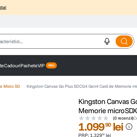
tia!
istici...
te
Cadouri
Pachete
VIP
e Micro SD
Kingston Canvas Go Plus SDCG4 Gen4 Card de Memorie m
Kingston Canvas G
Memorie microSDX
(
0 recenzii
)
C
1
.
099
lei
90
PRP:
1
.
329
lei
90