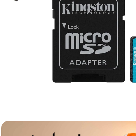
canon sx740 hs
6
.
card memorie
7
.
sony fx
8
.
dji mic mini
9
.
dji osmo pocket 4
10
.