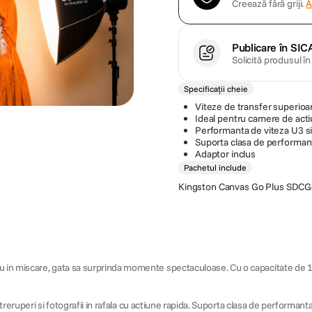
Creează fără griji.
A
Publicare în SIC
Solicită produsul î
Specificații cheie
Viteze de transfer superio
Ideal pentru camere de acti
Performanta de viteza U3 s
Suporta clasa de performant
Adaptor inclus
Pachetul include
Kingston Canvas Go Plus SDCG
 in miscare, gata sa surprinda momente spectaculoase. Cu o capacitate de 1T
ntreruperi si fotografii in rafala cu actiune rapida. Suporta clasa de performant