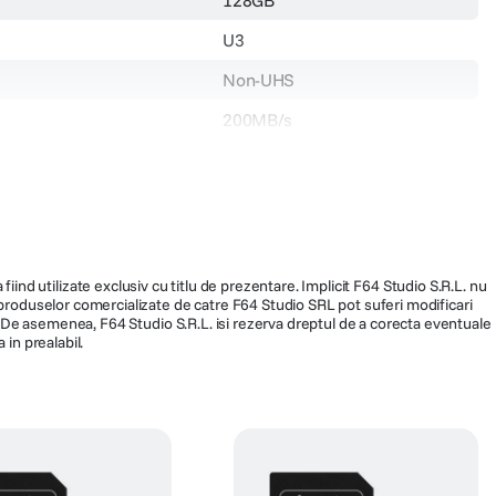
U3
Non-UHS
200MB/s
N/A
249.900
fiind utilizate exclusiv cu titlu de prezentare. Implicit F64 Studio S.R.L. nu
a produselor comercializate de catre F64 Studio SRL pot suferi modificari
ra. De asemenea, F64 Studio S.R.L. isi rezerva dreptul de a corecta eventuale
 in prealabil.