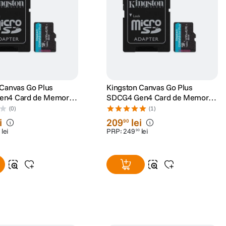
 Canvas Go Plus
Kingston Canvas Go Plus
en4 Card de Memorie
SDCG4 Gen4 Card de Memorie
XC 256GB 200MB/s U3
microSDXC 128GB 200MB/s U3
(0)
(1)
daptor
V30 cu Adaptor
i
209
lei
90
lei
PRP:
249
lei
90