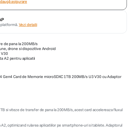
daugă asigurare
AP
n platformă.
Vezi detalii
are de pana la 200MB/s
une, drone si dispozitive Android
i V30
a A2 pentru aplicatii
4 Gen4 Card de Memorie microSDXC 1TB 200MB/s U3 V30 cu Adaptor
B si viteze de transfer de pana la 200MB/s, acest card accelereaza fluxul
a A2, optimizand rularea aplicatiilor pe smartphone-uri si tablete. Adaptorul