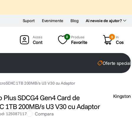
Suport
Evenimente
Blog
Ai nevoie de ajutor?
0
Produse
0
In
Cont
Favorite
Cos
Oferte special
icroSDXC 1TB 200MB/s U3 V30 cu Adaptor
o Plus SDCG4 Gen4 Card de
Kingston
C 1TB 200MB/s U3 V30 cu Adaptor
Compara
od
:
125087117