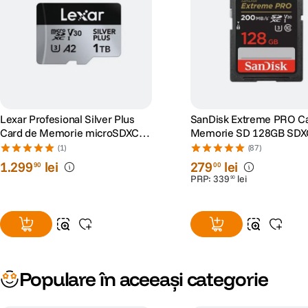
Lexar Profesional Silver Plus
SanDisk Extreme PRO C
Card de Memorie microSDXC
Memorie SD 128GB SDX
1TB UHS-I V30
I Class 10 U3 V30 + 2 Ani
(1)
(87)
RescuePRO Deluxe
1
.
299
lei
279
lei
90
00
PRP:
339
lei
90
Populare în aceeași categorie