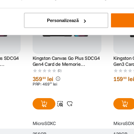
Personalizează
lus SDCG4
Kingston Canvas Go Plus SDCG4
Kingston 
Gen4 Card de Memorie
Gen3 Car
/s U3 V30
microSDXC 256GB 200MB/s U3
microSDX
(0)
V30 cu Adaptor
Adaptor
359
lei
159
le
90
90
PRP:
469
lei
90
MicroSDXC
MicroSD
256GB
128GB