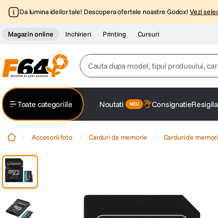
Da lumina ideilor tale! Descopera ofertele noastre Godox!
Vezi selec
Magazin online
Inchirieri
Printing
Cursuri
Cauta dupa model, tipul produsului, caracter
Top Cautari
Toate categoriile
Noutati
Consignatie
Resigila
canon g7x
1
.
Accesorii foto
Carduri de memorie
Carduri de memori
trepied
2
.
trepied telefon
3
.
peak design
4
.
lavaliera
5
.