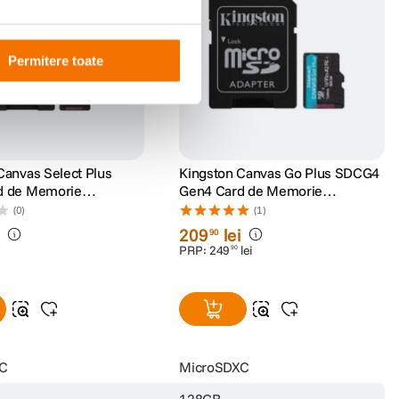
Permitere toate
Canvas Select Plus
Kingston Canvas Go Plus SDCG4
d de Memorie
Gen4 Card de Memorie
C 128GB 150MB/s A1 +
microSDXC 128GB 200MB/s U3
(0)
(1)
V30 cu Adaptor
i
209
lei
90
PRP:
249
lei
90
XC
MicroSDXC
128GB