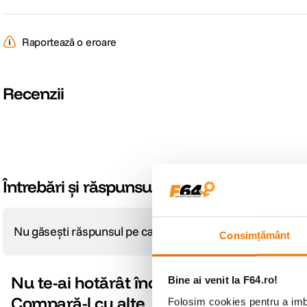
Raportează o eroare
Recenzii
Întrebări și răspunsuri
Nu găsești răspunsul pe care îl cauți?
Pune o întrebare
Consimțământ
Nu te-ai hotărât încă?
Bine ai venit la F64.ro!
Compară-l cu alte
Folosim cookies pentru a imbu