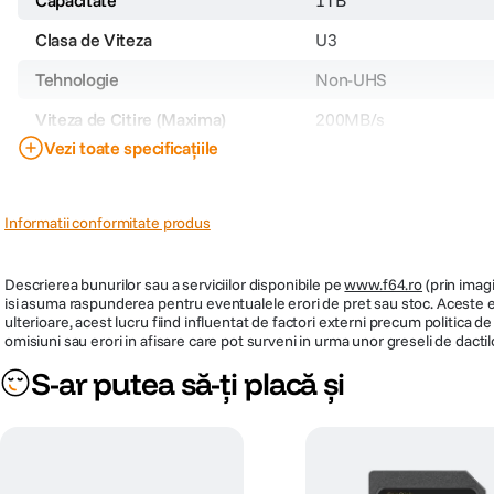
Clasa de Viteza
U3
Tehnologie
Non-UHS
Viteza de Citire (Maxima)
200MB/s
Vezi toate specificațiile
Viteza de Scriere (Maxima)
N/A
PRP
1329.900
Informatii conformitate produs
Descrierea bunurilor sau a serviciilor disponibile pe
www.f64.ro
(prin imagi
isi asuma raspunderea pentru eventualele erori de pret sau stoc. Aceste ero
ulterioare, acest lucru fiind influentat de factori externi precum politica 
omisiuni sau erori in afisare care pot surveni in urma unor greseli de dactil
S-ar putea să-ți placă și