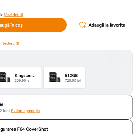
lei
Vezi detalii
augă în coș
Adaugă la favorite
 (Sectorul 3)
Kingston Canvas Go Plus SDCG4 Gen4 Card de Memorie microSDXC 128GB 200MB/s U3 V30 cu Adaptor
512GB
209,90 lei
729,90 lei
ie
 luni.
Extinde garanția
sigurarea F64 CoverShot