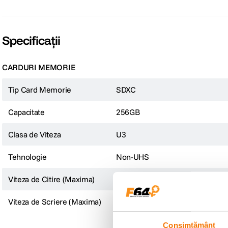
Specificații
CARDURI MEMORIE
Tip Card Memorie
SDXC
Capacitate
256GB
Clasa de Viteza
U3
Tehnologie
Non-UHS
Viteza de Citire (Maxima)
200MB/s
Viteza de Scriere (Maxima)
160MB/s
Consimțământ