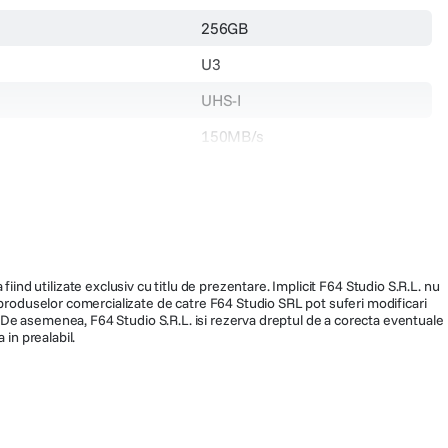
SDXC
256GB
U3
UHS-I
150MB/s
30MB/s
-25°C~85°C, depozitare:
C
256GB
SDS3/256GB
fiind utilizate exclusiv cu titlu de prezentare. Implicit F64 Studio S.R.L. nu
239.900
a produselor comercializate de catre F64 Studio SRL pot suferi modificari
ra. De asemenea, F64 Studio S.R.L. isi rezerva dreptul de a corecta eventuale
 in prealabil.