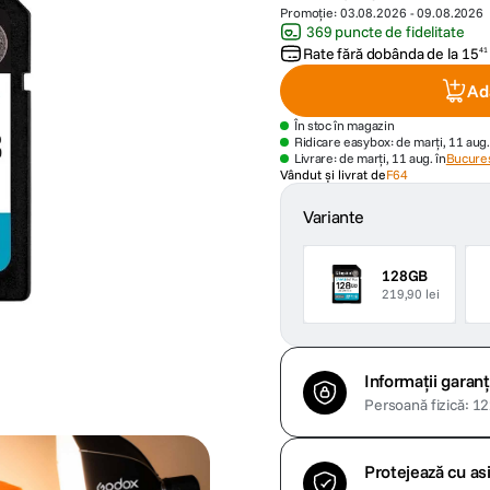
Promoție:
03.08.2026
-
09.08.2026
369 puncte de fidelitate
Rate fără dobânda de la
15
41
Ad
În stoc în magazin
Ridicare easybox: de marți, 11 aug.
Livrare: de marți, 11 aug. în
Bucures
Vândut și livrat de
F64
Variante
128GB
219,90 lei
Informații garanț
Persoană fizică: 122
Protejează cu a