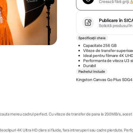
Creează fără griji.
A
Publicare în SIC
Solicită produsul î
Specificații cheie
Capacitate 256 GB
Viteze de transfer superio
Ideal pentru filmare 4K UHD 
Performanta de viteza U3 s
Durabil
Pachetul include
Kingston Canvas Go Plus SDG
ta mereu cadrul perfect. Cu viteze de transfer de pana la 200MB/s, acest card
eoclipuri 4K Ultra HD clare si fluide, fara intreruperi sau cadre pierdute. Perf