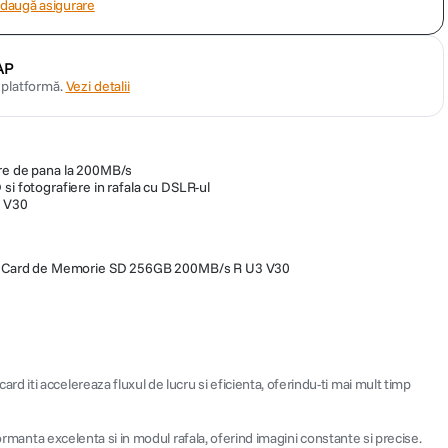
daugă asigurare
AP
n platformă.
Vezi detalii
are de pana la 200MB/s
si fotografiere in rafala cu DSLR-ul
i V30
4 Card de Memorie SD 256GB 200MB/s R U3 V30
 iti accelereaza fluxul de lucru si eficienta, oferindu-ti mai mult timp
ormanta excelenta si in modul rafala, oferind imagini constante si precise.