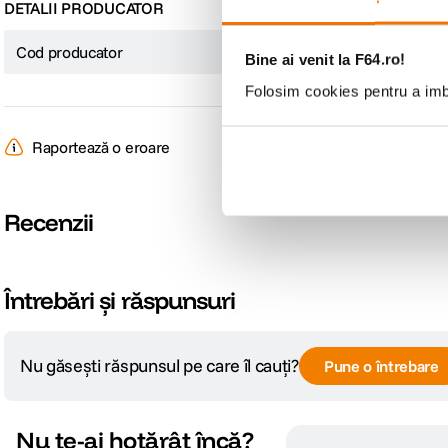
DETALII PRODUCATOR
Cod producator
SDG4/256GB
Bine ai venit la F64.ro!
Folosim cookies pentru a imbu
Raportează o eroare
Recenzii
Întrebări și răspunsuri
Nu găsești răspunsul pe care îl cauți?
Pune o întrebare