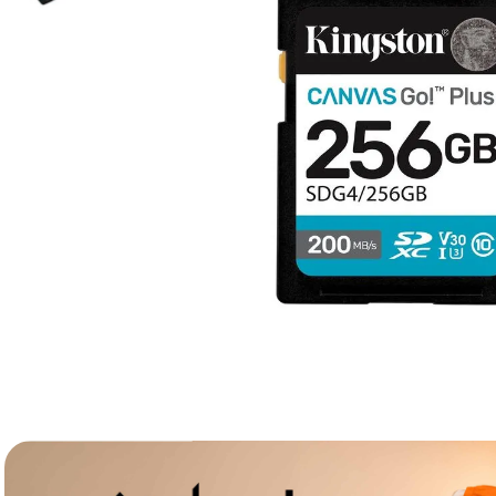
lavaliera
6
.
card memorie
7
.
dji mic mini
8
.
dji osmo
9
.
insta 360
10
.