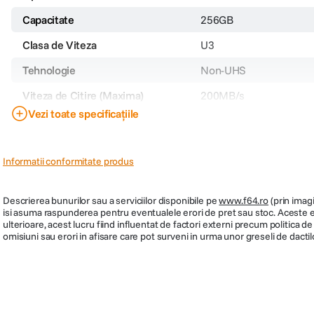
Tip Card Memorie
SDXC
Capacitate
256GB
Clasa de Viteza
U3
Tehnologie
Non-UHS
Viteza de Citire (Maxima)
200MB/s
Vezi toate specificațiile
Viteza de Scriere (Maxima)
160MB/s
Plaja temperaturi
Informatii conformitate produs
Cod producator
SDG4/256GB
Descrierea bunurilor sau a serviciilor disponibile pe
www.f64.ro
(prin imagi
PRP
429.900
isi asuma raspunderea pentru eventualele erori de pret sau stoc. Aceste ero
ulterioare, acest lucru fiind influentat de factori externi precum politica 
omisiuni sau erori in afisare care pot surveni in urma unor greseli de dactil
S-ar putea să-ți placă și