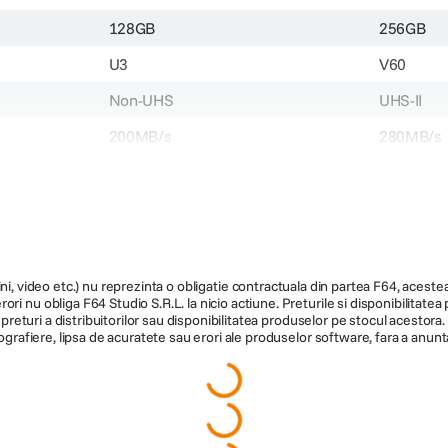
SDXC
SDXC
128GB
256GB
U3
V60
Non-UHS
UHS-II
200MB/s
280MB/s
N/A
150MB/s
operare: 
40°C~85°
SDG4/128GB
SDR2V6/
ni, video etc.) nu reprezinta o obligatie contractuala din partea F64, acestea 
279.900
919.900
ri nu obliga F64 Studio S.R.L. la nicio actiune. Preturile si disponibilitate
de preturi a distribuitorilor sau disponibilitatea produselor pe stocul acesto
ografiere, lipsa de acuratete sau erori ale produselor software, fara a anunta