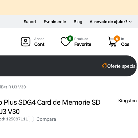
Suport
Evenimente
Blog
Ai nevoie de ajutor?
0
Produse
0
In
Cont
Favorite
Cos
Oferte special
MB/s R U3 V30
o Plus SDG4 Card de Memorie SD
Kingston
U3 V30
Compara
od
:
125087111