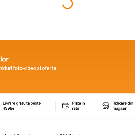
s SDG4
Kingston MobileLite Plus Cititor
Kingston
 128GB
Carduri MicroSD UHS-II/ UHS-I
Card de 
UHS-II U3
(4)
65
lei
1
.
249
90
90
PRP:
1
.
39