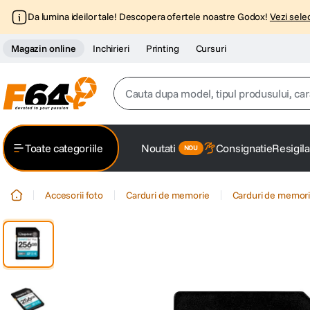
Da lumina ideilor tale! Descopera ofertele noastre Godox!
Vezi selec
Magazin online
Inchirieri
Printing
Cursuri
Cauta dupa model, tipul produsului, caracter
Top Cautari
Toate categoriile
Noutati
Consignatie
Resigila
canon g7x
1
.
Accesorii foto
Carduri de memorie
Carduri de memor
trepied
2
.
trepied telefon
3
.
peak design
4
.
canon sx740 hs
5
.