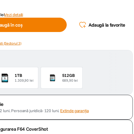
lei
Vezi detalii
augă în coș
Adaugă la favorite
ti (Sectorul 3)
1TB
512GB
1.309,90 lei
689,90 lei
ie
 luni.
Persoană juridică: 120 luni.
Extinde garanția
sigurarea F64 CoverShot