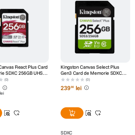
Canvas React Plus Card
Kingston Canvas Select Plus
ie SDXC 256GB UHS-II
Gen3 Card de Memorie SDXC
10 V60
256GB 150MB/s C10 UHS-I U1
(0)
(0)
V10
i
239
lei
90
lei