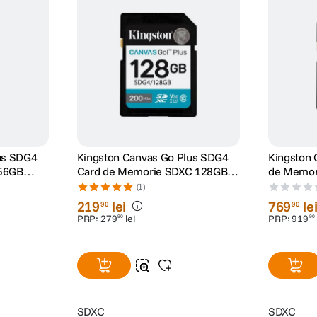
us SDG4
Kingston Canvas Go Plus SDG4
Kingston 
256GB
Card de Memorie SDXC 128GB
de Memor
200MB/s R U3 V30
U3 Clasa 
(1)
219
lei
769
le
90
90
PRP:
279
lei
PRP:
919
90
90