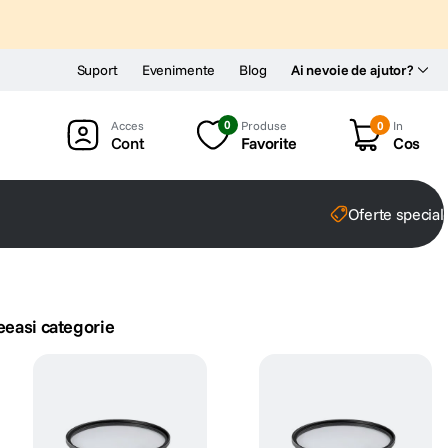
Suport
Evenimente
Blog
Ai nevoie de ajutor?
0
Produse
0
In
Cont
Favorite
Cos
Oferte special
eeasi categorie