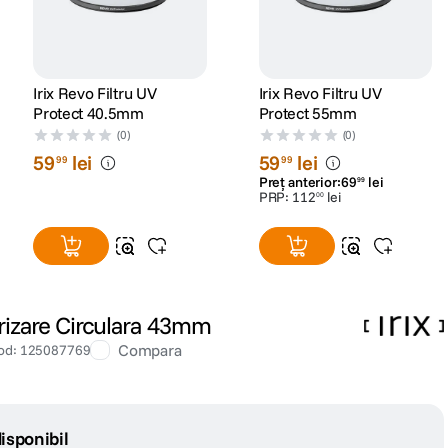
Irix Revo Filtru UV
Irix Revo Filtru UV
Protect 40.5mm
Protect 55mm
(0)
(0)
59
lei
59
lei
99
99
Preț anterior:
69
lei
99
PRP:
112
lei
00
arizare Circulara 43mm
Compara
od
:
125087769
isponibil