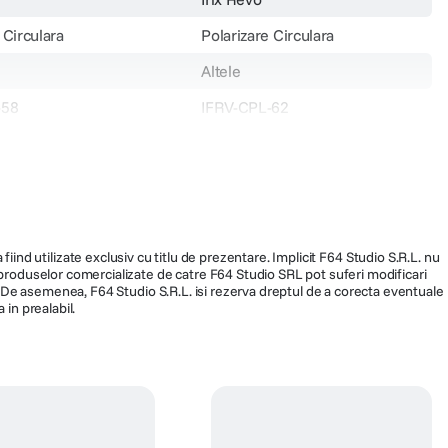
 Circulara
Polarizare Circulara
Altele
-58
IFRV-CPL-62
fiind utilizate exclusiv cu titlu de prezentare. Implicit F64 Studio S.R.L. nu
a produselor comercializate de catre F64 Studio SRL pot suferi modificari
ra. De asemenea, F64 Studio S.R.L. isi rezerva dreptul de a corecta eventuale
 in prealabil.