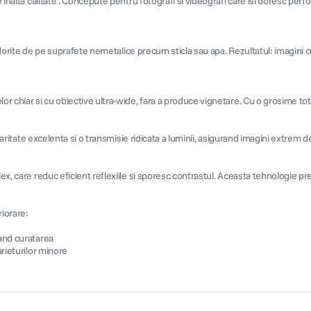
e inalta calitate . Concepute pentru fotografi si videografi care isi doresc per
 nedorite de pe suprafete nemetalice precum sticla sau apa. Rezultatul: imagini c
or chiar si cu obiective ultra-wide, fara a produce vignetare. Cu o grosime tot
laritate excelenta si o transmisie ridicata a luminii, asigurand imagini extrem de
ex, care reduc eficient reflexiile si sporesc contrastul. Aceasta tehnologie pr
riorare:
tand curatarea
arieturilor minore