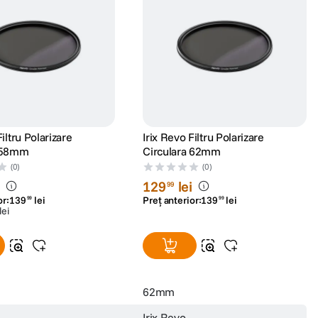
Filtru Polarizare
Irix Revo Filtru Polarizare
a 58mm
Circulara 62mm
(0)
(0)
i
129
lei
99
or:
139
lei
Preț anterior:
139
lei
99
99
lei
62mm
Irix Revo