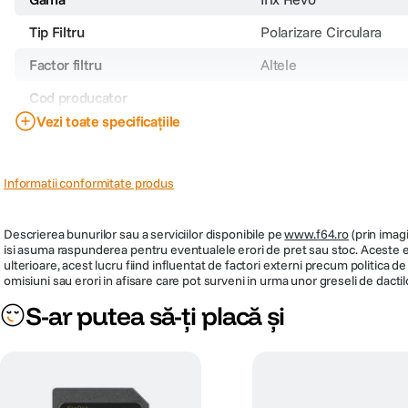
Tip Filtru
Polarizare Circulara
Factor filtru
Altele
Cod producator
Vezi toate specificațiile
PRP
142
Informatii conformitate produs
Descrierea bunurilor sau a serviciilor disponibile pe
www.f64.ro
(prin imagi
isi asuma raspunderea pentru eventualele erori de pret sau stoc. Aceste ero
ulterioare, acest lucru fiind influentat de factori externi precum politica 
omisiuni sau erori in afisare care pot surveni in urma unor greseli de dactil
S-ar putea să-ți placă și