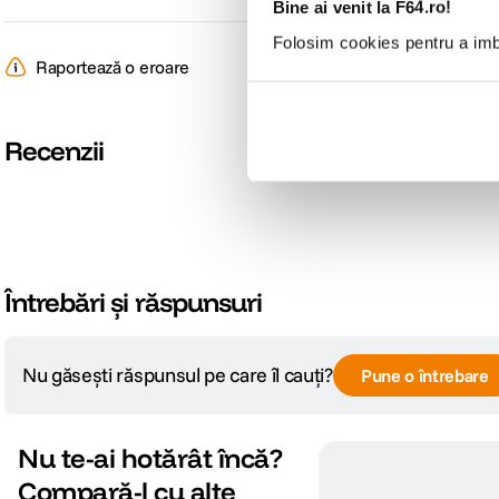
Bine ai venit la F64.ro!
Folosim cookies pentru a imbu
Raportează o eroare
Recenzii
Întrebări și răspunsuri
Nu găsești răspunsul pe care îl cauți?
Pune o întrebare
Nu te-ai hotărât încă?
Compară-l cu alte