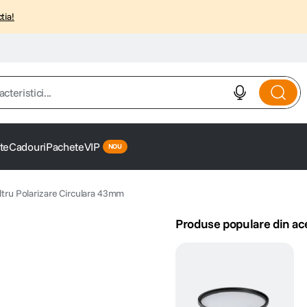
tia!
istici...
te
Cadouri
Pachete
VIP
iltru Polarizare Circulara 43mm
Produse populare din ac