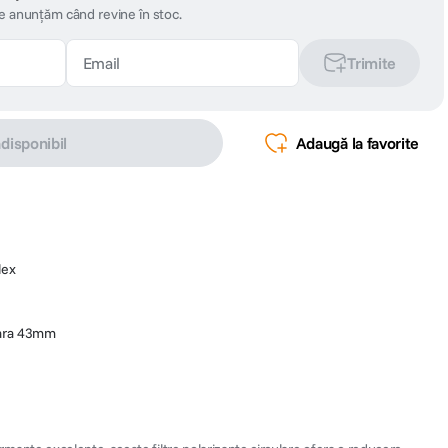
te anunțăm când revine în stoc.
Trimite
ndisponibil
Adaugă la favorite
lex
ulara 43mm