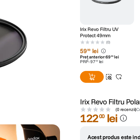
Irix Revo Filtru UV
Protect 49mm
(0)
59
lei
99
Preț anterior:
69
lei
99
PRP:
97
lei
00
Irix Revo Filtru Pol
(
0 recenzii
)
C
122
lei
00
Acest produs este ind