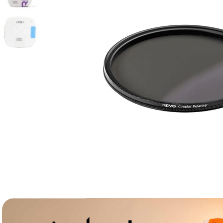
lavaliera
6
.
card memorie
7
.
dji mic mini
8
.
dji osmo
9
.
insta 360
10
.