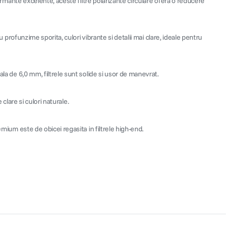
formante excelente, aceste filtre polarizante circulare ofera o reducere
u profunzime sporita, culori vibrante si detalii mai clare, ideale pentru
ala de 6,0 mm, filtrele sunt solide si usor de manevrat.
 clare si culori naturale.
emium este de obicei regasita in filtrele high-end.