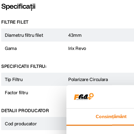
Specificații
FILTRE FILET
Diametru filtru filet
43mm
Gama
Irix Revo
SPECIFICATII FILTRU:
Tip Filtru
Polarizare Circulara
Factor filtru
Altele
DETALII PRODUCATOR
Consimțământ
Cod producator
IFRV-CPL-43