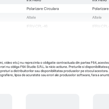
Polarizare Circulara
Polarizare
Altele
Altele
IFRV-CPL-46
IFRV-CPL
173
ni, video etc.) nu reprezinta o obligatie contractuala din partea F64, acestea 
ri nu obliga F64 Studio S.R.L. la nicio actiune. Preturile si disponibilitate
de preturi a distribuitorilor sau disponibilitatea produselor pe stocul acesto
ografiere, lipsa de acuratete sau erori ale produselor software, fara a anunta