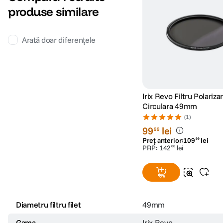
produse similare
Arată doar diferențele
Irix Revo Filtru Polariza
Circulara 49mm
(1)
99
lei
99
Preț anterior:
109
lei
99
PRP:
142
lei
00
Diametru filtru filet
49mm
Gama
Irix Revo