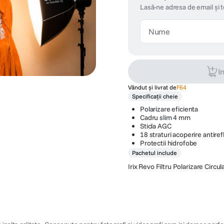
Lasă-ne adresa de email și 
I
Vândut și livrat de
F64
Specificații cheie
Polarizare eficienta
Cadru slim 4 mm
Sticla AGC
18 straturi acoperire antiref
Protectii hidrofobe
Pachetul include
Irix Revo Filtru Polarizare Circ