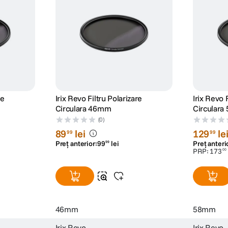
re
Irix Revo Filtru Polarizare
Irix Revo 
Circulara 46mm
Circular
(0)
89
lei
129
le
99
99
Preț anterior:
99
lei
Preț anteri
99
PRP:
173
00
46mm
58mm
Irix Revo
Irix Revo