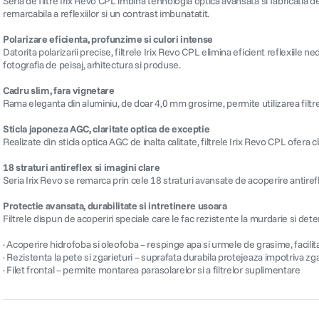
Seria de filtre Irix Revo CPL imbina tehnologia optica avansata si fabricatia d
remarcabila a reflexiilor si un contrast imbunatatit.
Polarizare eficienta, profunzime si culori intense
Datorita polarizarii precise, filtrele Irix Revo CPL elimina eficient reflexiile
fotografia de peisaj, arhitectura si produse.
Cadru slim, fara vignetare
Rama eleganta din aluminiu, de doar 4,0 mm grosime, permite utilizarea filtrel
Sticla japoneza AGC, claritate optica de exceptie
Realizate din sticla optica AGC de inalta calitate, filtrele Irix Revo CPL ofera c
18 straturi antireflex si imagini clare
Seria Irix Revo se remarca prin cele 18 straturi avansate de acoperire antirefl
Protectie avansata, durabilitate si intretinere usoara
Filtrele dispun de acoperiri speciale care le fac rezistente la murdarie si dete
· Acoperire hidrofoba si oleofoba – respinge apa si urmele de grasime, facili
· Rezistenta la pete si zgarieturi – suprafata durabila protejeaza impotriva zg
· Filet frontal – permite montarea parasolarelor si a filtrelor suplimentare