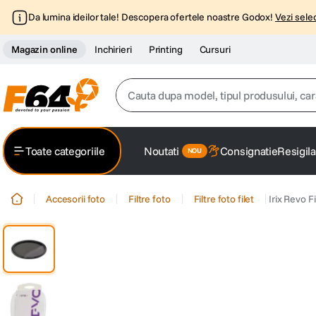
Da lumina ideilor tale! Descopera ofertele noastre Godox!
Vezi selec
Magazin online
Inchirieri
Printing
Cursuri
Cauta dupa model, tipul produsului, caracter
Top Cautari
Toate categoriile
Noutati
Consignatie
Resigila
canon g7x
1
.
Accesorii foto
Filtre foto
Filtre foto filet
Irix Revo F
trepied
2
.
trepied telefon
3
.
peak design
4
.
canon sx740 hs
5
.