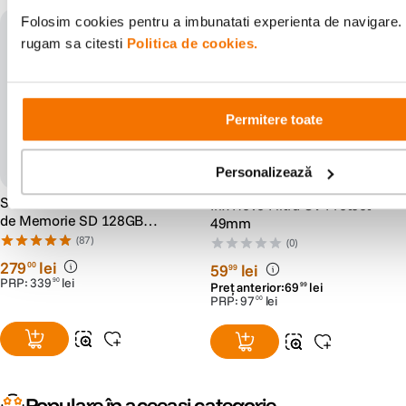
Folosim cookies pentru a imbunatati experienta de navigare. P
rugam sa citesti
Politica de cookies.
Permitere toate
Personalizează
SanDisk Extreme PRO Card
Irix Revo Filtru UV Protect
de Memorie SD 128GB
49mm
SDXC UHS-I Class 10 U3 V30
(87)
(0)
+ 2 Ani RescuePRO Deluxe
279
lei
00
59
lei
99
PRP:
339
lei
90
Preț anterior:
69
lei
99
PRP:
97
lei
00
Populare în aceeași categorie