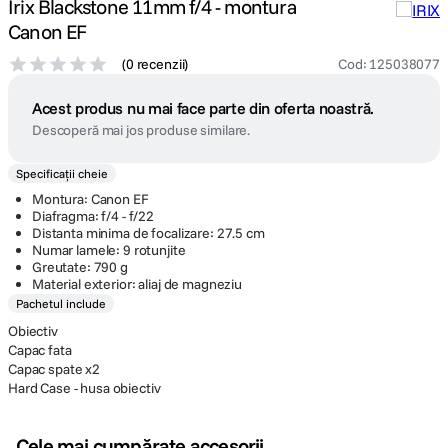
Irix Blackstone 11mm f/4 - montura
Canon EF
(
0 recenzii
)
Cod
:
125038077
Acest produs nu mai face parte din oferta noastră.
Descoperă mai jos produse similare.
Specificații cheie
Montura: Canon EF
Diafragma: f/4 - f/22
Distanta minima de focalizare: 27.5 cm
Numar lamele: 9 rotunjite
Greutate: 790 g
Material exterior: aliaj de magneziu
Pachetul include
Obiectiv
Capac fata
Capac spate x2
Hard Case - husa obiectiv
Cele mai cumpărate accesorii