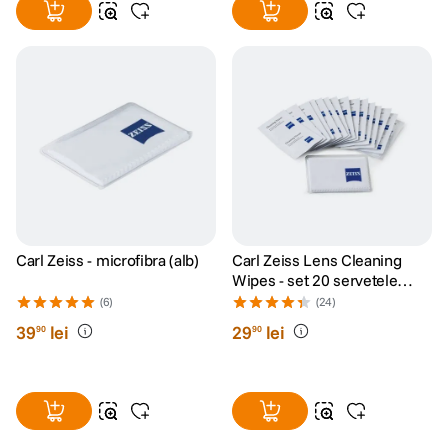
Carl Zeiss - microfibra (alb)
Carl Zeiss Lens Cleaning
Wipes - set 20 servetele
umede
(6)
(24)
39
lei
29
lei
90
90