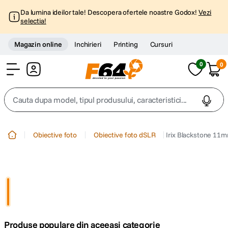
Da lumina ideilor tale! Descopera ofertele noastre Godox!
Vezi
selectia!
Magazin online
Inchirieri
Printing
Cursuri
0
0
Cont
Cauta dupa model, tipul produsului, caracteristici...
Top Cautari
Obiective foto
Obiective foto dSLR
Irix Blackstone 11m
canon g7x
1
.
trepied
2
.
trepied telefon
3
.
Produse populare din aceeasi categorie
peak design
4
.