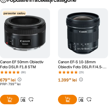
parasolar cadou
Canon EF 50mm Obiectiv
Canon EF-S 10-18mm
Foto DSLR F1.8 STM
Obiectiv Foto DSLR F/4.5-5.6
IS STM
(86)
(29)
679
lei
1
.
399
lei
99
99
PRP:
799
lei
99