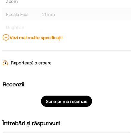
Zoom
Focala Fixa
11mm
Unghi de
-
cuprindere
Vezi mai multe specificații
Plaja diafragme
-
Raportează o eroare
Recenzii
Scrie prima recenzie
Întrebări și răspunsuri