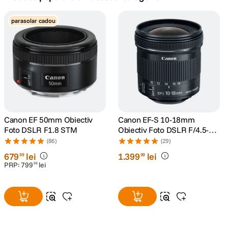
lavaliera
parasolar cadou
5
.
canon sx740 hs
6
.
card memorie
7
.
sony fx
8
.
dji mic mini
Canon EF 50mm Obiectiv
Canon EF-S 10-18mm
9
.
Foto DSLR F1.8 STM
Obiectiv Foto DSLR F/4.5-5.6
IS STM
(86)
(29)
dji osmo pocket 4
10
.
679
lei
1
.
399
lei
99
99
PRP:
799
lei
99