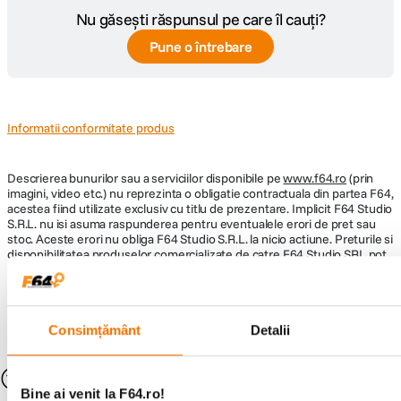
Nu găsești răspunsul pe care îl cauți?
Pune o întrebare
Informatii conformitate produs
Descrierea bunurilor sau a serviciilor disponibile pe
www.f64.ro
(prin
imagini, video etc.) nu reprezinta o obligatie contractuala din partea F64,
acestea fiind utilizate exclusiv cu titlu de prezentare. Implicit F64 Studio
S.R.L. nu isi asuma raspunderea pentru eventualele erori de pret sau
stoc. Aceste erori nu obliga F64 Studio S.R.L. la nicio actiune. Preturile si
disponibilitatea produselor comercializate de catre F64 Studio SRL pot
suferi modificari ulterioare, acest lucru fiind influentat de factori externi
precum politica de preturi a distribuitorilor sau disponibilitatea
produselor pe stocul acestora. De asemenea, F64 Studio S.R.L. isi
rezerva dreptul de a corecta eventuale omisiuni sau erori in afisare care
pot surveni in urma unor greseli de dactilografiere, lipsa de acuratete
Consimțământ
Detalii
sau erori ale produselor software, fara a anunta in prealabil.
S-ar putea să-ți placă și
Bine ai venit la F64.ro!