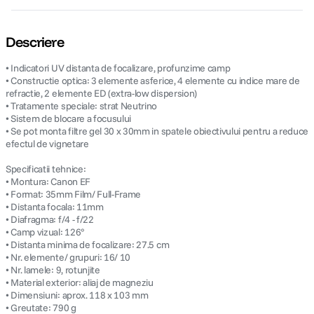
Descriere
• Indicatori UV distanta de focalizare, profunzime camp
• Constructie optica: 3 elemente asferice, 4 elemente cu indice mare de
refractie, 2 elemente ED (extra-low dispersion)
• Tratamente speciale: strat Neutrino
• Sistem de blocare a focusului
• Se pot monta filtre gel 30 x 30mm in spatele obiectivului pentru a reduce
efectul de vignetare
Specificatii tehnice:
• Montura: Canon EF
• Format: 35mm Film/ Full-Frame
• Distanta focala: 11mm
• Diafragma: f/4 - f/22
• Camp vizual: 126°
• Distanta minima de focalizare: 27.5 cm
• Nr. elemente/ grupuri: 16/ 10
• Nr. lamele: 9, rotunjite
• Material exterior: aliaj de magneziu
• Dimensiuni: aprox. 118 x 103 mm
• Greutate: 790 g