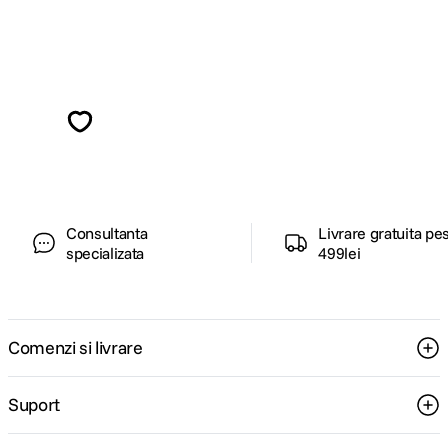
Alatura-te comunitatii creatorilor
Descopera inspiratie, recomandari utile,
ghiduri foto-video si oferte pregatite special
pentru tine.
Consultanta
Livrare gratuita pe
specializata
499lei
Comenzi si livrare
Suport