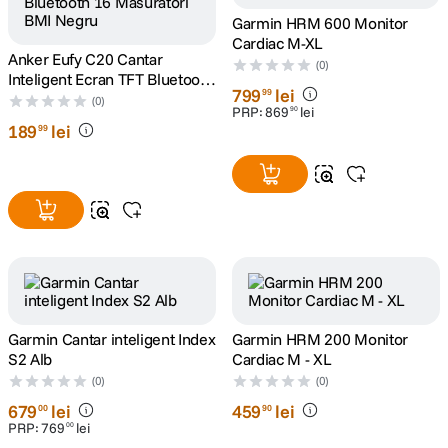
Garmin HRM 600 Monitor
canon sx740 hs
Cardiac M-XL
5
.
Anker Eufy C20 Cantar
(0)
Inteligent Ecran TFT Bluetooth
lavaliera
6
.
799
lei
99
16 Masuratori BMI Negru
(0)
PRP:
869
lei
90
189
lei
99
sony fx
7
.
card memorie
8
.
dji mic mini
9
.
dji osmo
10
.
Garmin Cantar inteligent Index
Garmin HRM 200 Monitor
S2 Alb
Cardiac M - XL
(0)
(0)
679
lei
459
lei
00
90
PRP:
769
lei
00