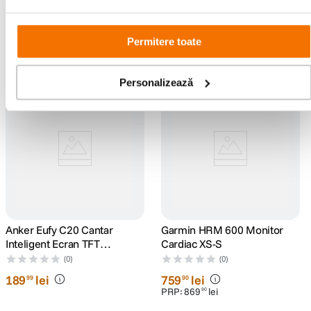
Permitere toate
Noi în categorie
Personalizează
Anker Eufy C20 Cantar
Garmin HRM 600 Monitor
Inteligent Ecran TFT
Cardiac XS-S
Bluetooth 16 Masuratori BMI
(0)
(0)
Negru
189
lei
759
lei
99
90
PRP:
869
lei
90