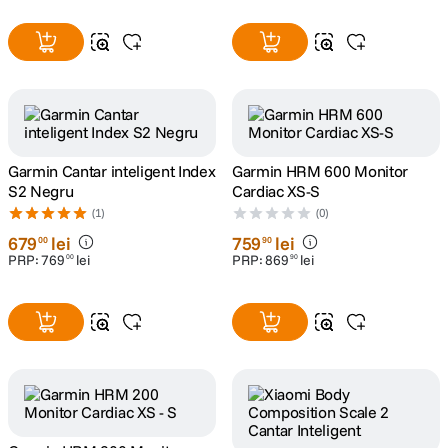
Garmin Cantar inteligent Index
Garmin HRM 600 Monitor
S2 Negru
Cardiac XS-S
(1)
(0)
679
lei
759
lei
00
90
PRP:
769
lei
PRP:
869
lei
00
90