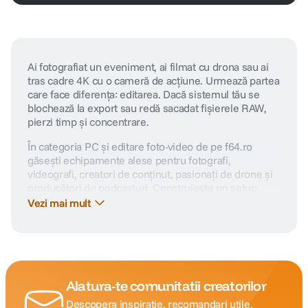
Ai fotografiat un eveniment, ai filmat cu drona sau ai
tras cadre 4K cu o cameră de acțiune. Urmează partea
care face diferența: editarea. Dacă sistemul tău se
blochează la export sau redă sacadat fișierele RAW,
pierzi timp și concentrare.
În categoria PC și editare foto-video de pe f64.ro
găsești echipamente alese pentru fotografi,
videografi, creatori de conținut, pasionați de drone și
producători de podcasturi. Construiește un setup
adaptat fluxului tău real de lucru, fie că editezi imagini,
Vezi mai mult
montezi clipuri sau procesezi fișiere audio.
Nu edita pe un sistem care te limitează
Cauți performanță? Un PC de gaming nu este automat
potrivit pentru editare foto-video. Ai nevoie de
Alatura-te comunitatii creatorilor
componente optimizate pentru randare, procesare de
Descopera inspiratie, recomandari utile,