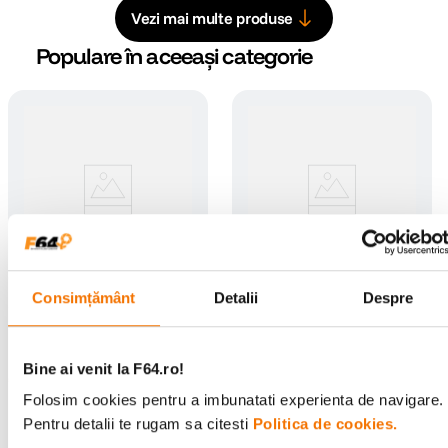
Vezi mai multe produse
Populare în aceeași categorie
Consimțământ
Detalii
Despre
Garmin Cantar inteligent
Garmin HRM 600 Monitor
Index S2 Negru
Cardiac M-XL
(1)
(0)
Bine ai venit la F64.ro!
679
lei
799
lei
00
99
PRP:
769
lei
PRP:
869
lei
00
90
Folosim cookies pentru a imbunatati experienta de navigare.
Pentru detalii te rugam sa citesti
Politica de cookies.