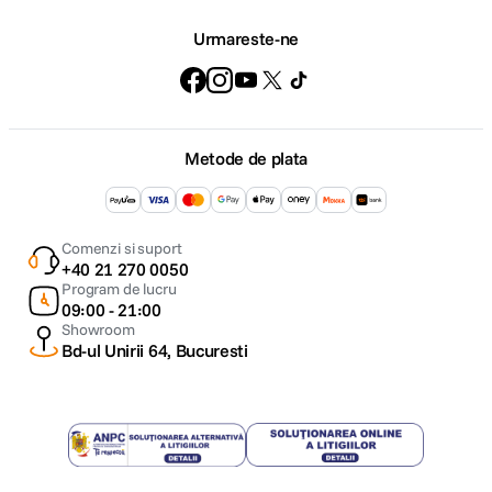
Ai expus corect, ai editat atent, dar culorile arată diferit
Urmareste-ne
pe alte ecrane? Problema poate fi monitorul.
Un display dedicat pentru editare trebuie să ofere:
panou IPS sau similar, cu unghiuri largi de
Metode de plata
vizualizare;
rezoluție 4K sau 5K pentru detalii fine;
acoperire extinsă a spațiilor de culoare (sRGB,
Adobe RGB, DCI-P3);
Comenzi si suport
posibilitate de calibrare hardware.
+40 21 270 0050
Descoperă selecția de
monitoare pentru editare foto-
Program de lucru
09:00 - 21:00
video
și alege un model potrivit tipului tău de proiecte.
Showroom
Completează setup-ul cu un colorimetru pentru
Bd-ul Unirii 64, Bucuresti
calibrare periodică.
Tabletă grafică sau mouse? Nu retușa la
întâmplare
Pentru retuș de portret, fotografie de produs sau
compoziții complexe, precizia contează. O tabletă