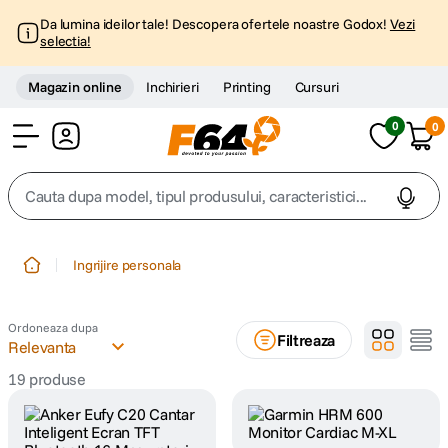
Da lumina ideilor tale! Descopera ofertele noastre Godox!
Vezi
selectia!
Magazin online
Inchirieri
Printing
Cursuri
0
0
Cont
Cauta dupa model, tipul produsului, caracteristici...
Top Cautari
Ingrijire personala
canon g7x
1
.
Ordoneaza dupa
Filtreaza
trepied
Relevanta
2
.
19
produse
trepied telefon
3
.
peak design
4
.