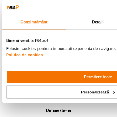
Consultanta
Livrare gratuita pe
Consimțământ
Detalii
specializata
499lei
Bine ai venit la F64.ro!
Comenzi si livrare
Folosim cookies pentru a imbunatati experienta de navigare. P
Politica de cookies.
Suport
Service si garantii
Permitere toate
F64 Studio
Personalizează
Urmareste-ne