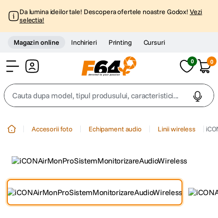
Da lumina ideilor tale! Descopera ofertele noastre Godox!
Vezi
selectia!
Magazin online
Inchirieri
Printing
Cursuri
0
0
Cont
Cauta dupa model, tipul produsului, caracteristici...
Top Cautari
Accesorii foto
Echipament audio
Linii wireless
iCO
canon g7x
1
.
trepied
2
.
trepied telefon
3
.
peak design
4
.