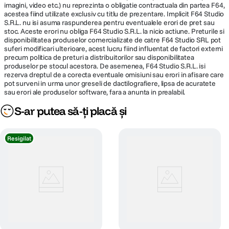
imagini, video etc.) nu reprezinta o obligatie contractuala din partea F64,
acestea fiind utilizate exclusiv cu titlu de prezentare. Implicit F64 Studio
S.R.L. nu isi asuma raspunderea pentru eventualele erori de pret sau
stoc. Aceste erori nu obliga F64 Studio S.R.L. la nicio actiune. Preturile si
disponibilitatea produselor comercializate de catre F64 Studio SRL pot
suferi modificari ulterioare, acest lucru fiind influentat de factori externi
precum politica de preturi a distribuitorilor sau disponibilitatea
produselor pe stocul acestora. De asemenea, F64 Studio S.R.L. isi
rezerva dreptul de a corecta eventuale omisiuni sau erori in afisare care
pot surveni in urma unor greseli de dactilografiere, lipsa de acuratete
sau erori ale produselor software, fara a anunta in prealabil.
S-ar putea să-ți placă și
Resigilat