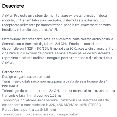
Descriere
canon sx740 hs
5
.
AirMon Pro este un sistem de monitorizare wireless format din doua
module; un transmitator si un receptor. Sistemul este extensibil cu
lavaliera
6
.
receptoare nelimitate pe transmitator si pana la trei emitatoare pe zona
imediata, in functie de puterea Wi-Fi.
card memorie
7
.
Sistemul are latenta foarte scazuta si cea mai inalta calitate audio posibila.
Semnalul este transmis digital prin 2.4 GHz. Ratele de esantionare
disponibile sunt 32K, 48K (16 biti mono) sau 96K, acesta din urma oferind
ulanzi
8
.
o calitate audio extrem de ridicata, semnal stereo pe 24 de biti. Aceasta
reprezinta o calitate audio de neegalat pentru produsele din clasa si tipul
insta 360
9
.
AirMon.
Caracteristici
godox
10
.
Design elegant, super compact
Transmisie digitala necomprimata pana la o rata de esantionare de 24
biti/96KHz
Tehnologie de criptare proprie 2.4GHz pentru latenta ultra-scazuta pentru
transmisie fara fir (mai putin de 1.58ms)
Tehnologia inovatoare unica permite utilizatorului sa selecteze rata de
esantionare a transmisiei de la 32K, 48K MONO sau 96K STEREO
Port de iesire pentru casti (3,5 mm)
Tehnologie simpla de asociere cu un singur buton