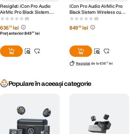
Resigilat: iCon Pro Audio
iCon Pro Audio AirMic Pro
AirMic Pro Black Sistem
Black Sistem Wireless cu
Wireless cu Microfon Negru
Microfon Negru
(0)
(0)
- RS125087175-1
636
lei
849
lei
75
00
Preț anterior:
849
lei
00
Resigilat
de la
636
lei
75
Populare în aceeași categorie