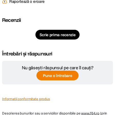
Raportează o eroare
Greutate 40g
CARACTERISTICI GENERALE:
Recenzii
Alimentare
Acumulator Dedicat
Scrie prima recenzie
DETALII PRODUCATOR
Cod producator
10011829
Întrebări și răspunsuri
Pagina
iCON AirMon Pro Sistem Monitorizare
Nu găsești răspunsul pe care îl cauți?
producator
Audio Wireless
Pune o întrebare
Informatii conformitate produs
Descrierea bunurilor sau a serviciilor disponibile pe
www.f64.ro
(prin