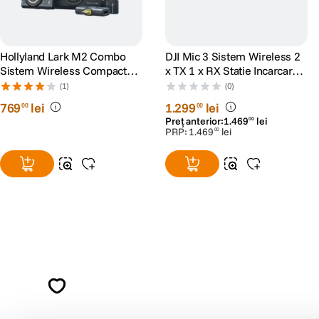
Hollyland Lark M2 Combo
DJI Mic 3 Sistem Wireless 2
Sistem Wireless Compact
x TX 1 x RX Statie Incarcare
Shine Charcoal
400m 32-bit Float Bluetooth
(1)
(0)
769
lei
1
.
299
lei
00
00
Preț anterior:
1
.
469
lei
00
PRP:
1
.
469
lei
00
Alatura-te comunitatii creatorilor
Descopera inspiratie, recomandari utile,
ghiduri foto-video si oferte pregatite special
pentru tine.