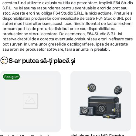
acestea fiind utilizate exclusiv cu titlu de prezentare. Implicit F64 Studio
S.R.L. nu isi asuma raspunderea pentru eventualele erori de pret sau
Dimensiuni:
stoc. Aceste erori nu obliga F64 Studio S.R.L. la nicio actiune. Preturile si
disponibilitatea produselor comercializate de catre F64 Studio SRL pot
Transmitator: 49 x 32 x 20mm
suferi modificari ulterioare, acest lucru fiind influentat de factori externi
Receptor: 49 x 37 x 29mm
precum politica de preturi a distribuitorilor sau disponibilitatea
Cutie de incarcare: 108 x 52 x 68mm
produselor pe stocul acestora. De asemenea, F64 Studio S.R.L. isi
rezerva dreptul de a corecta eventuale omisiuni sau erori in afisare care
pot surveni in urma unor greseli de dactilografiere, lipsa de acuratete
Greutate:
sau erori ale produselor software, fara a anunta in prealabil.
Transmitator: 21g
S-ar putea să-ți placă și
Receptor: 35g
Cutie de incarcare: 159g
Resigilat
Capacitate baterie:
Transmitator: 200mAh
Receptor: 660mAh
Cutie de incarcare: 3000mAh
Timp de functionare:
Transmitator: 8 ore
Receptor: 8 ore
Cutie de incarcare: incarca complet toate cele 3 unitati de 1.8 ori
Hollyland Lark M2 Combo