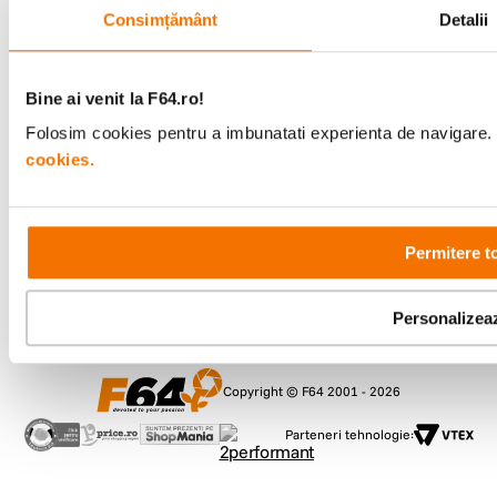
Consimțământ
Detalii
Metode de plata
Bine ai venit la F64.ro!
Comenzi si suport
Folosim cookies pentru a imbunatati experienta de navigare. P
+40 21 270 0050
cookies.
Program de lucru
09:00 - 21:00
Showroom
Bd-ul Unirii 64, Bucuresti
Permitere t
Personalizea
Copyright © F64 2001 - 2026
Parteneri tehnologie: