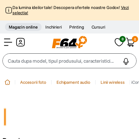
Da lumina ideilor tale! Descopera ofertele noastre Godox!
Vezi
selectia!
Magazin online
Inchirieri
Printing
Cursuri
0
0
Cont
Cauta dupa model, tipul produsului, caracteristici...
Top Cautari
Accesorii foto
Echipament audio
Linii wireless
iCon
canon g7x
1
.
trepied
2
.
trepied telefon
3
.
peak design
4
.