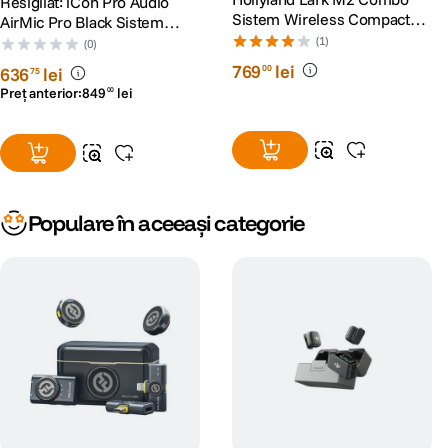
Resigilat: iCon Pro Audio
Timp de incarcare:
Sistem Wireless Compact
Transmitator: 1 ora si 10 minute
AirMic Pro Black Sistem
Shine Charcoal
Receptor: 1 ora si 10 minute
Wireless cu Microfon Negru
(1)
(0)
Cutie de incarcare: 2 ore
- RS125087175-1
769
lei
00
636
lei
75
Preț anterior:
849
lei
00
Populare în aceeași categorie