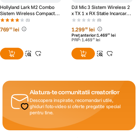
Hollyland Lark M2 Combo
DJI Mic 3 Sistem Wireless 2
Sistem Wireless Compact
x TX 1 x RX Statie Incarcare
Shine Charcoal
400m 32-bit Float Bluetooth
(1)
(0)
769
lei
1
.
299
lei
00
00
Preț anterior:
1
.
469
lei
00
PRP:
1
.
469
lei
00
Alatura-te comunitatii creatorilor
Descopera inspiratie, recomandari utile,
ghiduri foto-video si oferte pregatite special
pentru tine.