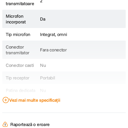
2
transmitatoare
Raza de actiune: 250 metri (in functie de mediu)
Compatibil cu iPhone, Android si camere digitale (adaptoare
incluse)
Microfon
Da
incorporat
Transmitatoare:
Tip microfon
Integrat, omni
Microfoane condensator omnidirectionale de inalta calitate, cu
capsule aurii de 9.7mm
Conector
Intrare jack 3.5mm pentru microfoane lavaliera cu alimentare 5V
Fara conector
transmitator
Baterie reincarcabila integrata, incarcare prin USB-C 5V, 0.5A sau
cutia de incarcare
Autonomie de aproximativ 8 ore
Conector casti
Nu
Protectii antivant cu prindere si sistem de atasare robust si
magnet
Tip receptor
Portabil
Receptor:
Patina dedicata
Nu
Ecran tactil inteligent cu afisaj color si parametri ajustabili
Vezi mai multe specificații
Iesire audio 3.5mm pentru conectare la camere sau alte
Banda
2,4 Ghz
echipamente
comunicare
Port USB-C pentru conectare la Android sau iPhone (adaptoare
incluse)
Tip transmitator
Clip-on
Iesire 3.5mm pentru monitorizare cu casti
Raportează o eroare
Baterie reincarcabila integrata, incarcare prin USB-C sau cutia de