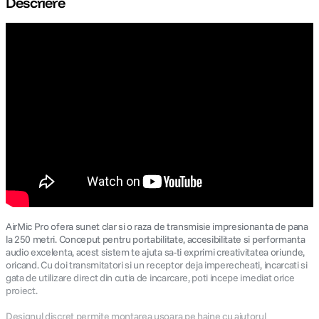
Descriere
canon sx740 hs
5
.
lavaliera
6
.
card memorie
7
.
dji mic mini
8
.
dji osmo
9
.
insta 360
10
.
AirMic Pro ofera sunet clar si o raza de transmisie impresionanta de pana
la 250 metri. Conceput pentru portabilitate, accesibilitate si performanta
audio excelenta, acest sistem te ajuta sa-ti exprimi creativitatea oriunde,
oricand. Cu doi transmitatori si un receptor deja imperecheati, incarcati si
gata de utilizare direct din cutia de incarcare, poti incepe imediat orice
proiect.
Designul discret permite montarea usoara pe haine cu ajutorul