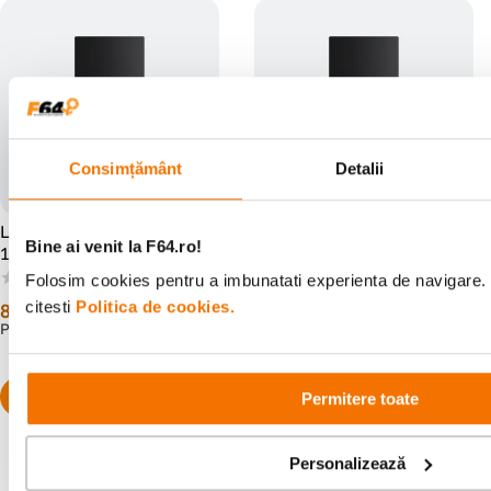
Consimțământ
Detalii
Lexar SL300 SSD Portabil
Lexar SL300 SSD Portabil
Bine ai venit la F64.ro!
1TB USB3.2 Gen2 pana la
2TB USB3.2 Gen2 pana la
R1050/W1000
R1050/W1000
(0)
(0)
Folosim cookies pentru a imbunatati experienta de navigare. 
citesti
Politica de cookies.
869
lei
1
.
599
lei
90
00
PRP:
1
.
049
lei
PRP:
1
.
809
lei
90
99
Permitere toate
Personalizează