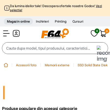
Da lumina ideilor tale! Descopera ofertele noastre Godox!
Vezi
selectia!
Magazin online
Inchirieri
Printing
Cursuri
0
0
Cont
Cauta dupa model, tipul produsului, caracteristici...
Top Cautari
Accesorii foto
Memorii externe
SSD Solid State Disk
canon g7x
1
.
trepied
2
.
trepied telefon
3
.
Produse populare din aceeasi categorie
peak design
4
.