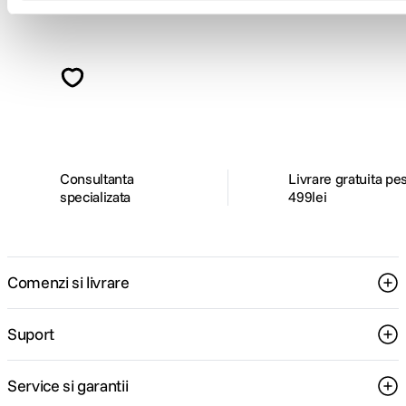
Alatura-te comunitatii creatorilor
Descopera inspiratie, recomandari utile,
ghiduri foto-video si oferte pregatite special
pentru tine.
Consultanta
Livrare gratuita pe
specializata
499lei
Comenzi si livrare
Suport
Service si garantii