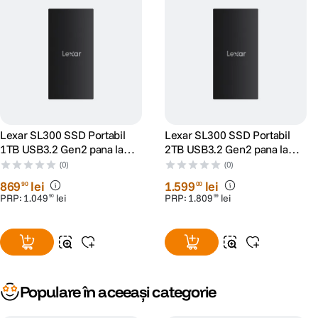
Lexar SL300 SSD Portabil
Lexar SL300 SSD Portabil
1TB USB3.2 Gen2 pana la
2TB USB3.2 Gen2 pana la
R1050/W1000
R1050/W1000
(0)
(0)
869
lei
1
.
599
lei
90
00
PRP:
1
.
049
lei
PRP:
1
.
809
lei
90
99
Populare în aceeași categorie