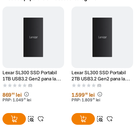
canon sx740 hs
5
.
lavaliera
6
.
sony fx
7
.
card memorie
8
.
dji mic mini
Lexar SL300 SSD Portabil
Lexar SL300 SSD Portabil
9
.
1TB USB3.2 Gen2 pana la
2TB USB3.2 Gen2 pana la
R1050/W1000
R1050/W1000
(0)
(0)
dji osmo
10
.
869
lei
1
.
599
lei
90
00
PRP:
1
.
049
lei
PRP:
1
.
809
lei
90
99