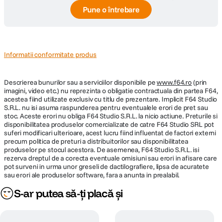
Pune o întrebare
Informatii conformitate produs
Descrierea bunurilor sau a serviciilor disponibile pe
www.f64.ro
(prin
imagini, video etc.) nu reprezinta o obligatie contractuala din partea F64,
acestea fiind utilizate exclusiv cu titlu de prezentare. Implicit F64 Studio
S.R.L. nu isi asuma raspunderea pentru eventualele erori de pret sau
stoc. Aceste erori nu obliga F64 Studio S.R.L. la nicio actiune. Preturile si
disponibilitatea produselor comercializate de catre F64 Studio SRL pot
suferi modificari ulterioare, acest lucru fiind influentat de factori externi
precum politica de preturi a distribuitorilor sau disponibilitatea
produselor pe stocul acestora. De asemenea, F64 Studio S.R.L. isi
rezerva dreptul de a corecta eventuale omisiuni sau erori in afisare care
pot surveni in urma unor greseli de dactilografiere, lipsa de acuratete
sau erori ale produselor software, fara a anunta in prealabil.
S-ar putea să-ți placă și