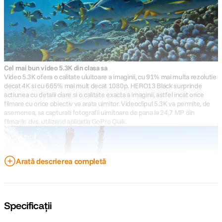
Cel mai bun video 5.3K din clasa sa
Video 5.3K ofera o calitate uluitoare a imaginii, cu 91% mai multa rezolutie
decat 4K si cu 665% mai mult decat 1080p. HERO13 Black surprinde
actiunea cu detalii clare si o calitate exacta a imaginii, astfel incat orice
filmare cu orice obiectiv va arata uimitor. Videoclipul 5.3K va permite, de
asemenea, sa capturati fotografii uimitoare de pana la 24,7 MP din
filmarile dvs. utilizand aplicatia GoPro Quik.
Arată descrierea completă
Specificații