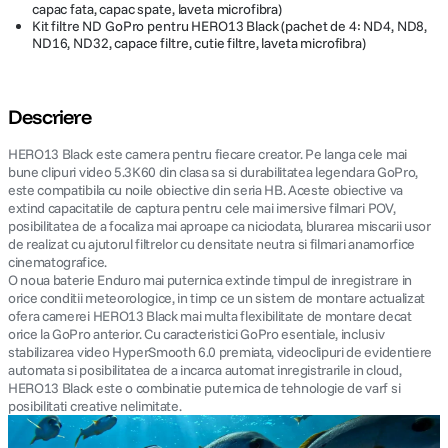
capac fata, capac spate, laveta microfibra)
Kit filtre ND GoPro pentru HERO13 Black (pachet de 4: ND4, ND8,
ND16, ND32, capace filtre, cutie filtre, laveta microfibra)
Descriere
HERO13 Black este camera pentru fiecare creator. Pe langa cele mai
bune clipuri video 5.3K60 din clasa sa si durabilitatea legendara GoPro,
este compatibila cu noile obiective din seria HB. Aceste obiective va
extind capacitatile de captura pentru cele mai imersive filmari POV,
posibilitatea de a focaliza mai aproape ca niciodata, blurarea miscarii usor
de realizat cu ajutorul filtrelor cu densitate neutra si filmari anamorfice
cinematografice.
O noua baterie Enduro mai puternica extinde timpul de inregistrare in
orice conditii meteorologice, in timp ce un sistem de montare actualizat
ofera camerei HERO13 Black mai multa flexibilitate de montare decat
orice la GoPro anterior. Cu caracteristici GoPro esentiale, inclusiv
stabilizarea video HyperSmooth 6.0 premiata, videoclipuri de evidentiere
automata si posibilitatea de a incarca automat inregistrarile in cloud,
HERO13 Black este o combinatie puternica de tehnologie de varf si
posibilitati creative nelimitate.