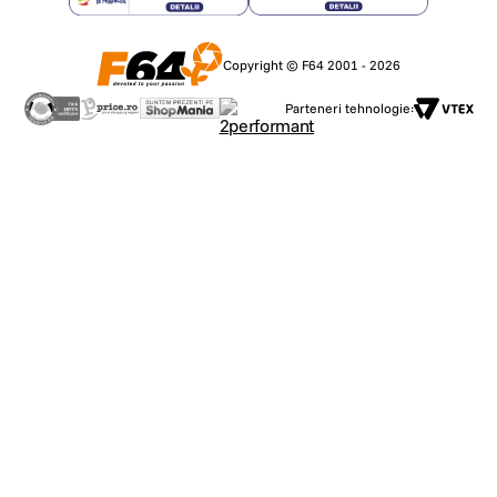
Incadrati perfect fotografiile folosind fie ecranul LCD frontal, fie cel
posterior. Utilizati ecranul tactil mare de pe spate pentru a surprinde
scena din fata dumneavoastra sau intoarceti camera si folositi ecranul
frontal pentru vlogging si selfie-uri cu o incadrare ideala.
Copyright © F64 2001 - 2026
Editare usoara cu aplicatia GoPro Quik
Aplicatia GoPro Quik ofera o gama de instrumente intuitive care va permit
Parteneri tehnologie:
sa editati filmarile ca un profesionist. Puteti modifica videoclipurile de
evidentiere create automat de aplicatie sau puteti crea propriile
videoclipuri de la zero. De asemenea, aveti posibilitatea de a schimba
obiectivele digitale dupa inregistrare si de a mari cele mai bune sectiuni
pentru a crea imagini de inalta rezolutie, concentrandu-va pe actiune si
eliminand restul cadrului.
Clipuri video evidentiate trimise automat pe telefon
Conectati GoPro la reteaua Wi-Fi de acasa si, in timp ce se incarca,
imaginile sunt incarcate automat in cloud. Acestea sunt folosite pentru a
crea un clip video cu muzica si efecte sincronizate pe ritm. Videoclipurile
sunt apoi trimise automat pe telefonul dumneavoastra, gata pentru a fi
partajate.
Night Effects pentru video si fotografii
HERO13 Black ofera 3 moduri Time Lapse si foto care va permit sa
explorati creativitatea dupa lasarea intunericului.
Modul Star Trails
foloseste rotatia Pamantului si miscarea stelelor pentru
a capta frumoase dare de lumina pe cerul noptii.
Light Painting
va permite sa creati efecte spectaculoase de lumina in