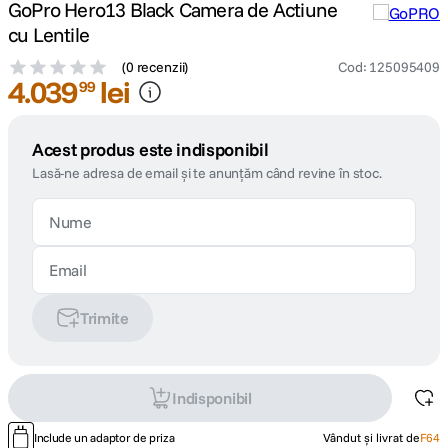
GoPro Hero13 Black Camera de Actiune
cu Lentile
(
0 recenzii
)
Cod
:
125095409
4
.
039
lei
99
Acest produs este indisponibil
Lasă-ne adresa de email și te anunțăm când revine în stoc.
Trimite
Indisponibil
Include un adaptor de priza
Vândut și livrat de
F64