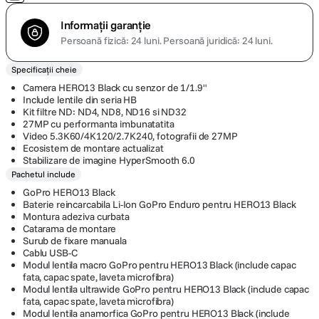
Informații garanție
Persoană fizică: 24 luni.
Persoană juridică: 24 luni.
Specificații cheie
Camera HERO13 Black cu senzor de 1/1.9"
Include lentile din seria HB
Kit filtre ND: ND4, ND8, ND16 si ND32
27MP cu performanta imbunatatita
Video 5.3K60/4K120/2.7K240, fotografii de 27MP
Ecosistem de montare actualizat
Stabilizare de imagine HyperSmooth 6.0
Pachetul include
GoPro HERO13 Black
Baterie reincarcabila Li-Ion GoPro Enduro pentru HERO13 Black
Montura adeziva curbata
Catarama de montare
Surub de fixare manuala
Cablu USB-C
Modul lentila macro GoPro pentru HERO13 Black (include capac
fata, capac spate, laveta microfibra)
Modul lentila ultrawide GoPro pentru HERO13 Black (include capac
fata, capac spate, laveta microfibra)
Modul lentila anamorfica GoPro pentru HERO13 Black (include