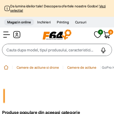
Da lumina ideilor tale! Descopera ofertele noastre Godox!
Vezi
selectia!
Magazin online
Inchirieri
Printing
Cursuri
0
0
Cont
Cauta dupa model, tipul produsului, caracteristici...
Top Cautari
Camere de actiune si drone
Camere de actiune
GoPro H
canon g7x
1
.
trepied
2
.
trepied telefon
3
.
Produse populare din aceeasi categorie
peak design
4
.