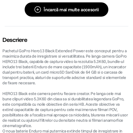
Încarcă mai multe accesorii
Descriere
Pachetul GoPro Hero13 Black Extended Power este conceput pentru a
maximiza durata de inregistrare si versatilitatea. Pe langa camera GoPro
HERO13 Black, capabila de captura video la rezolutia 5.3K60, bundle-ul
include trei baterii Enduro de mare capacitate (1900mAh), un incarcator
dual pentru baterii, un card microSD SanDisk de 64 GB si o carcasa de
transport practica, alaturi de suporturile adezive standard si elementele
de fixare necesare.
HERO13 Black este camera pentru fiecare creator. Pe langa cele mai
bune clipuri video 5.3K60 din clasa sa si durabilitatea legendara GoPro,
este compatibila cu noile obiective din seria HB. Aceste obiective va
extind capacitatile de captura pentru cele mai imersive filmari POV,
posibilitatea de a focaliza mai aproape ca niciodata, blurarea miscarii usor
de realizat cu ajutorul filtrelor cu densitate neutra si filmari anamorfice
cinematografice.
O noua baterie Enduro mai puternica extinde timpul de inregistrare in