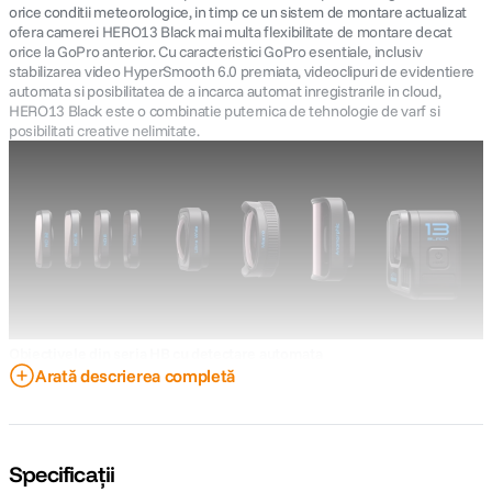
orice conditii meteorologice, in timp ce un sistem de montare actualizat
ofera camerei HERO13 Black mai multa flexibilitate de montare decat
orice la GoPro anterior. Cu caracteristici GoPro esentiale, inclusiv
stabilizarea video HyperSmooth 6.0 premiata, videoclipuri de evidentiere
automata si posibilitatea de a incarca automat inregistrarile in cloud,
HERO13 Black este o combinatie puternica de tehnologie de varf si
posibilitati creative nelimitate.
Obiectivele din seria HB cu detectare automata
HERO13 Black este compatibila cu obiectivele din seria HB, care va permit
Arată descrierea completă
sa configurati rapid camera pentru diverse tipuri de fotografii speciale.
Ultra Wide Lens Mod este ideal pentru capturarea unor scene dinamice si
peisaje impresionante, oferind un camp vizual extins. Macro Lens Mod
este perfect pentru fotografii de prim-plan, capturand detalii remarcabile.
Specificații
Filtrele cu densitate neutra adauga efecte de blur de miscare si va permit