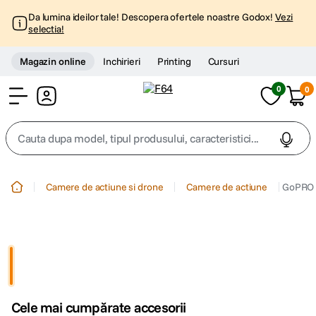
Da lumina ideilor tale! Descopera ofertele noastre Godox!
Vezi
selectia!
Magazin online
Inchirieri
Printing
Cursuri
0
0
Cont
Cauta dupa model, tipul produsului, caracteristici...
Top Cautari
Camere de actiune si drone
Camere de actiune
GoPRO 
canon g7x
1
.
trepied
2
.
trepied telefon
3
.
Cele mai cumpărate accesorii
peak design
4
.