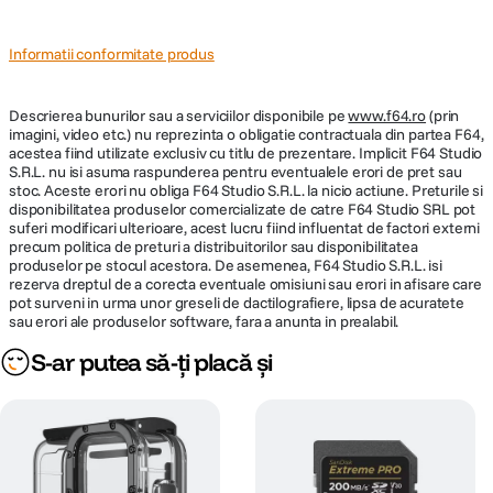
Rezolutie slow
720p video pt 15 seconds 12x slo-mo
motion
900p video pt 15 seconds 4x slo-mo 5.3k
Informatii conformitate produs
video pt 5 seconds
Stabilizare de
Descrierea bunurilor sau a serviciilor disponibile pe
www.f64.ro
(prin
Da
imagine
imagini, video etc.) nu reprezinta o obligatie contractuala din partea F64,
acestea fiind utilizate exclusiv cu titlu de prezentare. Implicit F64 Studio
Durata de functionare extinsa in orice conditii
S.R.L. nu isi asuma raspunderea pentru eventualele erori de pret sau
Bateria Enduro de 1900 mAh, cu o capacitate mai mare, combinata cu o
stoc. Aceste erori nu obliga F64 Studio S.R.L. la nicio actiune. Preturile si
DISPLAY:
eficienta imbunatatita a consumului de energie, asigura o durata de
disponibilitatea produselor comercializate de catre F64 Studio SRL pot
functionare prelungita in toate conditiile, fie ca este cald, frig sau orice
suferi modificari ulterioare, acest lucru fiind influentat de factori externi
temperatura intermediara. Va ofera pana la 1,5 ore de inregistrare
precum politica de preturi a distribuitorilor sau disponibilitatea
Tip display
LCD
continua la 5.3K30 si peste 3 ore de filmare continua la 1080p30.
produselor pe stocul acestora. De asemenea, F64 Studio S.R.L. isi
rezerva dreptul de a corecta eventuale omisiuni sau erori in afisare care
Stabilizare premiata HyperSmooth 6.0
Touchscreen
Da
pot surveni in urma unor greseli de dactilografiere, lipsa de acuratete
HyperSmooth 6.0 continua sa redefineasca standardele pentru
sau erori ale produselor software, fara a anunta in prealabil.
stabilizarea video in camera, oferindu-va imagini extrem de fluide, chiar si
Diagonala
in cele mai dificile conditii. Functia HyperSmooth AutoBoost optimizeaza
2.27"/ fata: 1.4" LCD Live-View Monitor
S-ar putea să-ți placă și
automat stabilizarea pentru a asigura captarea celor mai stabile imagini
display
posibile, ajustand filmarea in functie de viteza si miscarea dumneavoastra.
Blocare orizont 360° incorporata
Obiectivul digital Linear + Horizon Lock al HERO13 Black mentine
CARACTERISTICI GENERALE:
orizontul perfect stabil si drept, chiar daca camera se roteste la 360° in
timpul filmarii. Impreuna cu stabilizarea video HyperSmooth, Horizon Lock
Suport
confera filmarilor dumneavoastra o calitate exceptional de fluida, similara