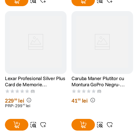
Lexar Profesional Silver Plus
Caruba Maner Plutitor cu
Card de Memorie
Montura GoPro Negru-
microSDXC 128GB UHS-I
Galben
(0)
(0)
V30
229
lei
41
lei
99
00
PRP:
299
lei
90