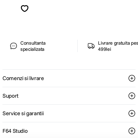
Descopera inspiratie, recomandari utile,
ghiduri foto-video si oferte pregatite special
pentru tine.
Consultanta
Livrare gratuita pe
Sincronizare Timecode
Utilizatorii avansati care utilizeaza mai multe camere HERO13 Black pot
specializata
499lei
sincroniza toate dispozitivele cu acelasi timecode, facilitand considerabil
editarea multicamera. Aceasta functie este compatibila cu Final Cut Pro®,
Adobe® Premiere® si alte programe de editare, simplificand si mai mult
procesul de post-productie.
Comenzi si livrare
Suport
Service si garantii
F64 Studio