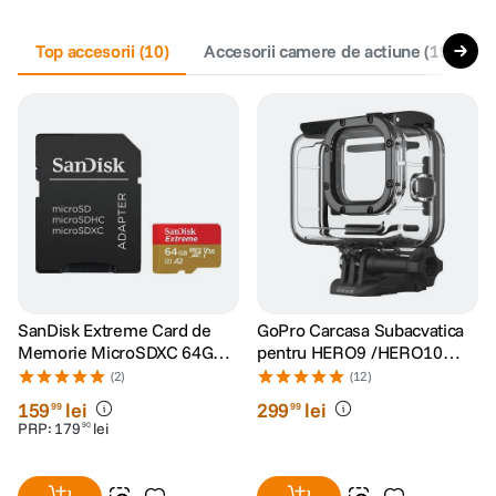
canon sx740 hs
Top accesorii
5
.
(
10
)
Accesorii camere de actiune
(
19
)
lavaliera
6
.
card memorie
7
.
ulanzi
8
.
insta 360
9
.
godox
10
.
SanDisk Extreme Card de
GoPro Carcasa Subacvatica
Memorie MicroSDXC 64GB
pentru HERO9 /HERO10
A2 C10 V30 UHS-I U3 +
/HERO11 Black/HERO12/
(2)
(12)
Adaptor SD + 1 An
HERO13
159
lei
299
lei
99
99
RescuePRO Deluxe
PRP:
179
lei
90