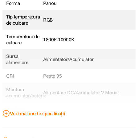
Forma
Panou
adaptorul inclus.
Portabilitate
Include geanta de transport pentru depozitare si mobilitate usoara.
Tip temperatura
RGB
de culoare
Temperatura de
1800K-10000K
culoare
Sursa
Alimentator/Acumulator
alimentare
CRI
Peste 95
Montura
Alimentare DC/Acumulator V-Mount
acumulator/baterie
Montura
Proprietar
Vezi mai multe specificații
accesorii
DETALII PRODUCATOR