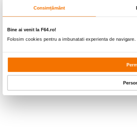
Consimțământ
Parteneri tehnologie:
Bine ai venit la F64.ro!
Folosim cookies pentru a imbunatati experienta de navigare. P
Perm
Person