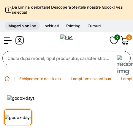
Da lumina ideilor tale! Descopera ofertele noastre Godox!
Vezi
selectia!
Magazin online
Inchirieri
Printing
Cursuri
0
0
Cont
Cauta dupa model, tipul produsului, caracteristici...
Top Cautari
Echipamente de studio
Lampi lumina continua
Lampi 
canon g7x
1
.
trepied
2
.
trepied telefon
3
.
peak design
4
.