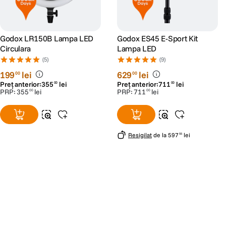
Godox LR150B Lampa LED
Godox ES45 E-Sport Kit
Circulara
Lampa LED
(5)
(9)
199
lei
629
lei
00
00
Preț anterior:
355
lei
Preț anterior:
711
lei
00
00
PRP:
355
lei
PRP:
711
lei
00
00
Resigilat
de la
597
lei
55
Alatura-te comunitatii creatorilor
Descopera inspiratie, recomandari utile,
ghiduri foto-video si oferte pregatite special