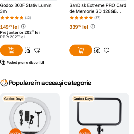
Godox 300F Stativ Lumini
SanDisk Extreme PRO Card
3m
de Memorie SD 128GB
SDXC UHS-I Class 10 U3 V30
(12)
(87)
+ 2 Ani RescuePRO Deluxe
149
lei
339
lei
00
90
Preț anterior:
202
lei
00
PRP:
202
lei
00
Pachet promo disponibil
Populare în aceeași categorie
Godox Days
Godox Days