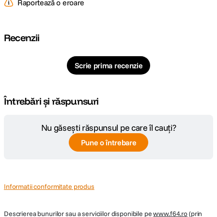
Raportează o eroare
Cod producator
LP1200RB 1018739391
Pagina
https://www.godox.com/product-b/LP-
Recenzii
producator
Series.html
Scrie prima recenzie
Întrebări și răspunsuri
Nu găsești răspunsul pe care îl cauți?
Pune o întrebare
Informatii conformitate produs
Descrierea bunurilor sau a serviciilor disponibile pe
www.f64.ro
(prin