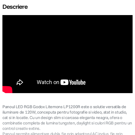
Descriere
canon sx740 hs
5
.
lavaliera
6
.
ulanzi
7
.
godox
8
.
card memorie
9
.
nou
10
.
Panoul LED RGB Godox Litemons LP1200R este o solutie versatila de
iluminare de 120W, conceputa pentru fotografie si video, atat in studio,
cat si in locatie. Cu un design slim si carcasa eleganta neagra, ofera o
combinatie completa de lumina tungsten, daylight si culori RGB pentru un
control creativ extins.
Panoul permite alimentare dubla, fie prin adaptorul AC inclus, fie prin