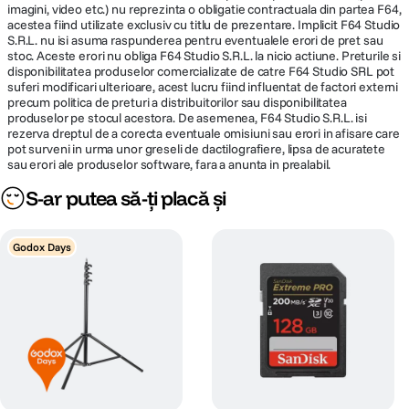
imagini, video etc.) nu reprezinta o obligatie contractuala din partea F64,
acestea fiind utilizate exclusiv cu titlu de prezentare. Implicit F64 Studio
S.R.L. nu isi asuma raspunderea pentru eventualele erori de pret sau
stoc. Aceste erori nu obliga F64 Studio S.R.L. la nicio actiune. Preturile si
disponibilitatea produselor comercializate de catre F64 Studio SRL pot
suferi modificari ulterioare, acest lucru fiind influentat de factori externi
precum politica de preturi a distribuitorilor sau disponibilitatea
produselor pe stocul acestora. De asemenea, F64 Studio S.R.L. isi
rezerva dreptul de a corecta eventuale omisiuni sau erori in afisare care
pot surveni in urma unor greseli de dactilografiere, lipsa de acuratete
sau erori ale produselor software, fara a anunta in prealabil.
S-ar putea să-ți placă și
Godox Days