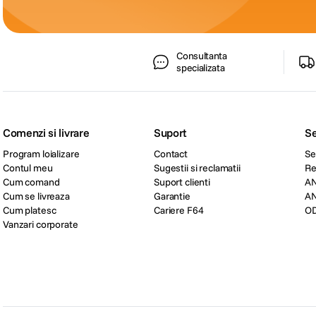
Consultanta
specializata
Comenzi si livrare
Suport
Se
Program loializare
Contact
Se
Contul meu
Sugestii si reclamatii
Re
Cum comand
Suport clienti
A
Cum se livreaza
Garantie
A
Cum platesc
Cariere F64
O
Vanzari corporate