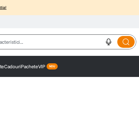
tia!
istici...
te
Cadouri
Pachete
VIP