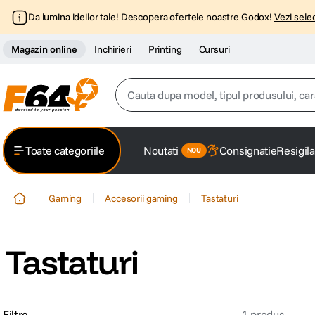
Da lumina ideilor tale! Descopera ofertele noastre Godox!
Vezi selec
Magazin online
Inchirieri
Printing
Cursuri
Cauta dupa model, tipul produsului, caracter
Top Cautari
Toate categoriile
Noutati
Consignatie
Resigila
canon g7x
1
.
Gaming
Accesorii gaming
Tastaturi
trepied
2
.
trepied telefon
3
.
Tastaturi
peak design
4
.
canon sx740 hs
5
.
Filtre
1
produs