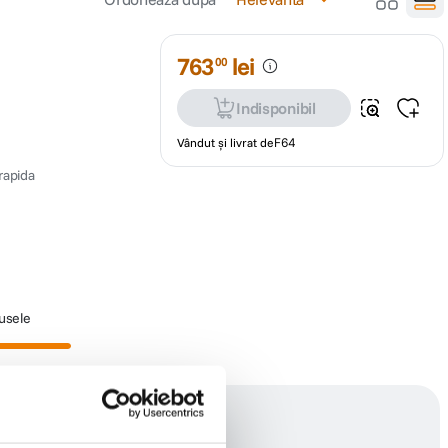
763
lei
00
Indisponibil
Vândut și livrat de
F64
rapida
dusele