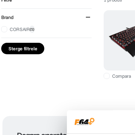
lavaliera
6
.
Brand
sony fx
7
.
CORSAIR
(
1
)
card memorie
8
.
Sterge filtrele
dji mic mini
9
.
dji osmo
10
.
Compara