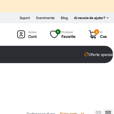
Suport
Evenimente
Blog
Ai nevoie de ajutor?
0
Produse
0
In
Cont
Favorite
Cos
Oferte special
Ordoneaza dupa
Relevanta