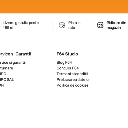
Livrare gratuita peste
Plata in
Ridicare din
499lei
rate
magazin
rvice si Garantii
F64 Studio
rvice si garantii
Blog F64
turnare
Concurs F64
NPC
Termeni si conditii
NPC-SAL
Prelucrarea datelor
DR
Politica de cookies