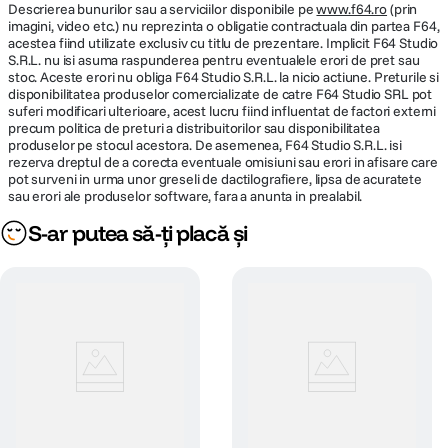
Descrierea bunurilor sau a serviciilor disponibile pe
www.f64.ro
(prin
Cod producator
green midnight
imagini, video etc.) nu reprezinta o obligatie contractuala din partea F64,
acestea fiind utilizate exclusiv cu titlu de prezentare. Implicit F64 Studio
S.R.L. nu isi asuma raspunderea pentru eventualele erori de pret sau
stoc. Aceste erori nu obliga F64 Studio S.R.L. la nicio actiune. Preturile si
disponibilitatea produselor comercializate de catre F64 Studio SRL pot
suferi modificari ulterioare, acest lucru fiind influentat de factori externi
precum politica de preturi a distribuitorilor sau disponibilitatea
produselor pe stocul acestora. De asemenea, F64 Studio S.R.L. isi
rezerva dreptul de a corecta eventuale omisiuni sau erori in afisare care
pot surveni in urma unor greseli de dactilografiere, lipsa de acuratete
sau erori ale produselor software, fara a anunta in prealabil.
S-ar putea să-ți placă și