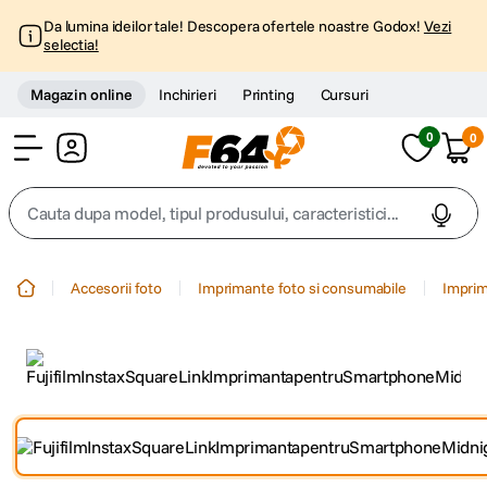
Da lumina ideilor tale! Descopera ofertele noastre Godox!
Vezi
selectia!
Magazin online
Inchirieri
Printing
Cursuri
0
0
Cont
Cauta dupa model, tipul produsului, caracteristici...
Top Cautari
Accesorii foto
Imprimante foto si consumabile
Imprim
canon g7x
1
.
trepied
2
.
trepied telefon
3
.
peak design
4
.