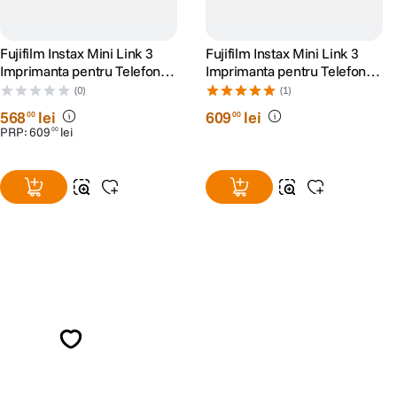
Fujifilm Instax Mini Link 3
Fujifilm Instax Mini Link 3
Imprimanta pentru Telefon
Imprimanta pentru Telefon
Roz
Alb
(0)
(1)
568
lei
609
lei
00
00
PRP:
609
lei
00
Alatura-te comunitatii creatorilor
Descopera inspiratie, recomandari utile,
ghiduri foto-video si oferte pregatite special
pentru tine.