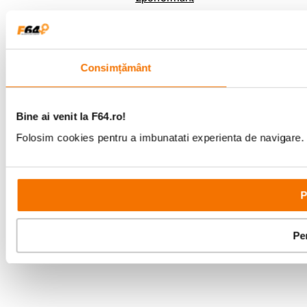
Consimțământ
Bine ai venit la F64.ro!
Folosim cookies pentru a imbunatati experienta de navigare. P
P
Pe