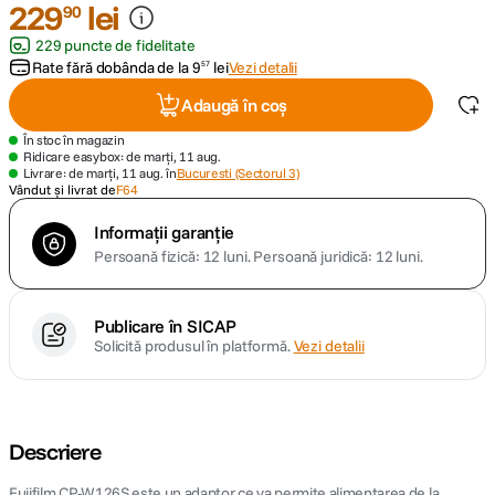
229
lei
90
229 puncte de fidelitate
canon sx740 hs
5
.
Rate fără dobânda de la
9
lei
Vezi detalii
57
lavaliera
6
.
Adaugă în coș
În stoc în magazin
card memorie
7
.
Ridicare easybox: de marți, 11 aug.
Livrare: de marți, 11 aug. în
Bucuresti (Sectorul 3)
Vândut și livrat de
F64
dji mic mini
8
.
Informații garanție
Persoană fizică: 12 luni.
Persoană juridică: 12 luni.
dji osmo
9
.
insta 360
10
.
Publicare în SICAP
Solicită produsul în platformă.
Vezi detalii
Descriere
Fujifilm CP-W126S este un adaptor ce va permite alimentarea de la