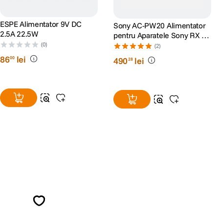
ESPE Alimentator 9V DC
Sony AC-PW20 Alimentator
2.5A 22.5W
pentru Aparatele Sony RX si
Alpha
(0)
(2)
86
lei
00
490
lei
28
Alatura-te comunitatii creatorilor
Descopera inspiratie, recomandari utile,
ghiduri foto-video si oferte pregatite special
pentru tine.