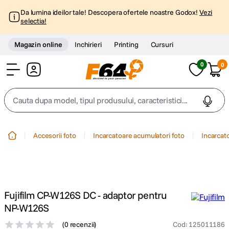
Da lumina ideilor tale! Descopera ofertele noastre Godox!
Vezi
selectia!
Magazin online
Inchirieri
Printing
Cursuri
0
0
Cont
Cauta dupa model, tipul produsului, caracteristici...
Top Cautari
Accesorii foto
Incarcatoare acumulatori foto
Incarcat
canon g7x
1
.
trepied
2
.
Fujifilm CP-W126S DC - adaptor pentru
trepied telefon
3
.
NP-W126S
(
0 recenzii
)
Cod
:
125011186
peak design
4
.