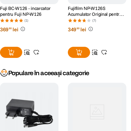
Fuji BC-W126 - incarcator
Fujifilm NP-W126S
pentru Fuji NP-W126
Acumulator Original pentru
X-T2/X-T3/X-Pro2/X100VI
(1)
(7)
369
lei
349
lei
90
90
Populare în aceeași categorie