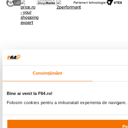
Parteneri tehnologie:
Consimțământ
Bine ai venit la F64.ro!
Folosim cookies pentru a imbunatati experienta de navigare. P
Pe