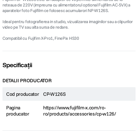
reteaua de 220V (impreuna cu alimentatorul optional Fujifilm AC-5VX) a
aparatelor foto Fujifilm ce folosesc acumularori NP-W126S.
Ideal pentru fotografierea in studio, vizualizarea imaginilor sau a clipurilor
video pe TV sau alta sursa de redare.
Compatibil cu Fujifim X-Pro1, FinePix HS30
Specificații
DETALII PRODUCATOR
Cod producator
CP-W126S
Pagina
https://www.fujifilm-x.com/ro-
producator
ro/products/accessories/cp-w126/