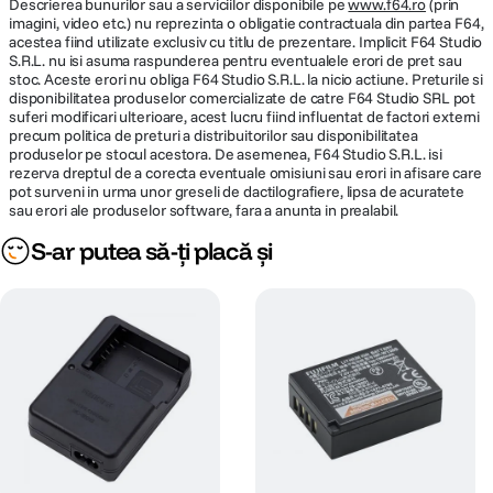
Descrierea bunurilor sau a serviciilor disponibile pe
www.f64.ro
(prin
imagini, video etc.) nu reprezinta o obligatie contractuala din partea F64,
acestea fiind utilizate exclusiv cu titlu de prezentare. Implicit F64 Studio
S.R.L. nu isi asuma raspunderea pentru eventualele erori de pret sau
stoc. Aceste erori nu obliga F64 Studio S.R.L. la nicio actiune. Preturile si
disponibilitatea produselor comercializate de catre F64 Studio SRL pot
suferi modificari ulterioare, acest lucru fiind influentat de factori externi
precum politica de preturi a distribuitorilor sau disponibilitatea
produselor pe stocul acestora. De asemenea, F64 Studio S.R.L. isi
rezerva dreptul de a corecta eventuale omisiuni sau erori in afisare care
pot surveni in urma unor greseli de dactilografiere, lipsa de acuratete
sau erori ale produselor software, fara a anunta in prealabil.
S-ar putea să-ți placă și