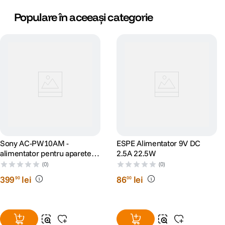
Populare în aceeași categorie
Sony AC-PW10AM -
ESPE Alimentator 9V DC
alimentator pentru aparetele
2.5A 22.5W
Sony A
(0)
(0)
399
lei
86
lei
90
00