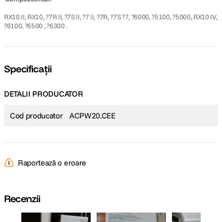
RX10 II, RX10, ?7R II, ?7S II, ?7 II, ?7R, ?7S ?7, ?6000, ?5100, ?5000, RX10 IV,
?6100, ?6500 , ?6300 .
Specificații
DETALII PRODUCATOR
Cod producator
ACPW20.CEE
Raportează o eroare
Recenzii