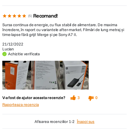
Recomand!
5
Sursa continua de energie, cu flux stabil de alimentare. De maxima
încredere, în raport cu variantele after-market. Filmări de lung metraj și
time-lapse fără griji! Merge și pe Sony A7 II.
21/12/2022
Lucian
Achizitie verificata
V-a fost de ajutor aceasta recenzie?
3
0
Raporteaza recenzia
afisarea recenziilor
1-2
Înapoi sus