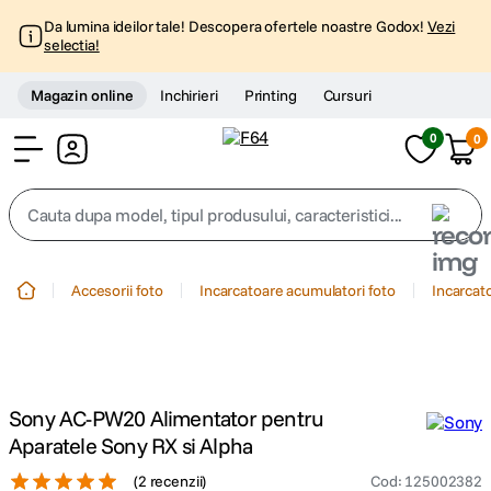
Da lumina ideilor tale! Descopera ofertele noastre Godox!
Vezi
selectia!
Magazin online
Inchirieri
Printing
Cursuri
0
0
Cont
Cauta dupa model, tipul produsului, caracteristici...
Top Cautari
Accesorii foto
Incarcatoare acumulatori foto
Incarcat
canon g7x
1
.
trepied
2
.
Sony AC-PW20 Alimentator pentru
trepied telefon
3
.
Aparatele Sony RX si Alpha
(
2 recenzii
)
Cod
:
125002382
peak design
4
.