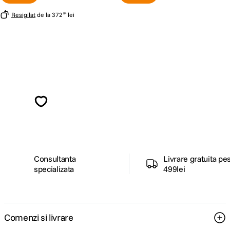
Resigilat
de la
372
lei
84
Alatura-te comunitatii creatorilor
Descopera inspiratie, recomandari utile,
ghiduri foto-video si oferte pregatite special
pentru tine.
Consultanta
Livrare gratuita pe
specializata
499lei
Comenzi si livrare