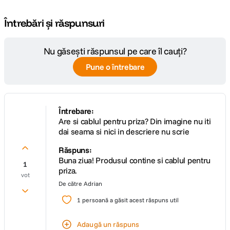
Întrebări și răspunsuri
Nu găsești răspunsul pe care îl cauți?
Pune o întrebare
Întrebare:
Are si cablul pentru priza? Din imagine nu iti
dai seama si nici in descriere nu scrie
Răspuns:
Buna ziua! Produsul contine si cablul pentru
1
priza.
vot
De către
Adrian
1
persoană a găsit acest răspuns util
Adaugă un răspuns