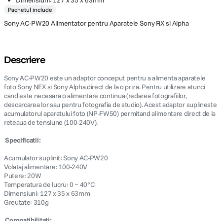
Dimensiuni: 127 x 35 x 63mm
Pachetul include
Sony AC-PW20 Alimentator pentru Aparatele Sony RX si Alpha
Descriere
Sony AC-PW20 este un adaptor conceput pentru a alimenta aparatele
foto Sony NEX si Sony Alpha.direct de la o priza. Pentru utilizare atunci
cand este necesara o alimentare continua (redarea fotografiilor,
descarcarea lor sau pentru fotografia de studio). Acest adaptor suplineste
acumulatorul aparatului foto (NP-FW50) permitand alimentare direct de la
reteaua de tensiune (100-240V).
 Specificatii:
Acumulator suplinit: Sony AC-PW20
Volataj alimentare: 100-240V
Putere: 20W
Temperatura de lucru: 0 ~ 40°C
Dimensiuni: 127 x 35 x 63mm
Greutate: 310g
 Compatibilitati: