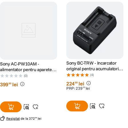
Sony BC-TRW - Incarcator
Sony AC-PW10AM -
original pentru acumulatori
alimentator pentru aparetele
NP-FW50
Sony A
(4)
(0)
224
lei
90
399
lei
90
PRP:
239
lei
00
Resigilat
de la
372
lei
84