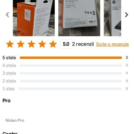
5.0
2 recenzii
Scrie o recenzie
5 stele
2
4 stele
0
3 stele
0
2 stele
0
1 stea
0
Pro
Niciun Pro
Contra