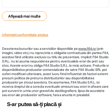
Afișează mai multe
Informatii conformitate produs
Descrierea bunurilor sau a serviciilor disponibile pe
www.f64.ro
(prin
imagini, video etc.) nu reprezinta o obligatie contractuala din partea F64,
acestea fiind utilizate exclusiv cu titlu de prezentare. Implicit F64 Studio
S.R.L. nu isi asuma raspunderea pentru eventualele erori de pret sau
stoc. Aceste erori nu obliga F64 Studio S.R.L. la nicio actiune. Preturile si
disponibilitatea produselor comercializate de catre F64 Studio SRL pot
suferi modificari ulterioare, acest lucru fiind influentat de factori externi
precum politica de preturi a distribuitorilor sau disponibilitatea
produselor pe stocul acestora. De asemenea, F64 Studio S.R.L. isi
rezerva dreptul de a corecta eventuale omisiuni sau erori in afisare care
pot surveni in urma unor greseli de dactilografiere, lipsa de acuratete
sau erori ale produselor software, fara a anunta in prealabil.
S-ar putea să-ți placă și