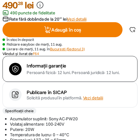
490
lei
28
490 puncte de fidelitate
canon sx740 hs
5
.
Rate fără dobânda de la
20
lei
Vezi detalii
42
lavaliera
6
.
Adaugă în coș
În stoc în depozit
card memorie
7
.
Ridicare easybox: de marți, 11 aug.
Livrare: de marți, 11 aug. în
Bucuresti (Sectorul 3)
Vândut și livrat de
F64
dji mic mini
8
.
Informații garanție
Persoană fizică: 12 luni.
Persoană juridică: 12 luni.
dji osmo
9
.
insta 360
10
.
Publicare în SICAP
Solicită produsul în platformă.
Vezi detalii
Specificații cheie
Acumulator suplinit: Sony AC-PW20
Volataj alimentare: 100-240V
Putere: 20W
Temperatura de lucru: 0 ~ 40°C