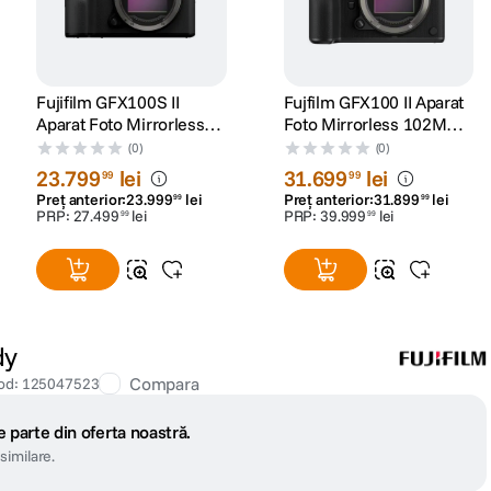
Fujifilm GFX100S II
Fujfilm GFX100 II Aparat
Aparat Foto Mirrorless
Foto Mirrorless 102MP
Format Mediu 102MP
4K Body Negru
(0)
(0)
Negru
23
.
799
lei
31
.
699
lei
99
99
Preț anterior:
23
.
999
lei
Preț anterior:
31
.
899
lei
99
99
PRP:
27
.
499
lei
PRP:
39
.
999
lei
99
99
dy
Compara
od
:
125047523
 parte din oferta noastră.
similare.