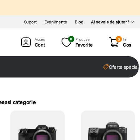
Suport
Evenimente
Blog
Ai nevoie de ajutor?
0
Produse
0
In
Cont
Favorite
Cos
Oferte special
eeasi categorie