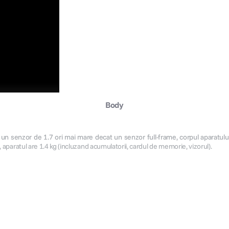
Body
 un senzor de 1.7 ori mai mare decat un senzor full-frame, corpul aparatulu
 aparatul are 1.4 kg (incluzand acumulatorii, cardul de memorie, vizorul).