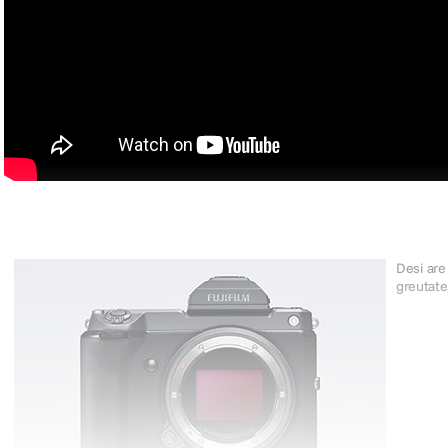
Desi are
greutate,