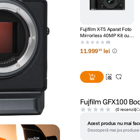
Fujifilm X-T5 Aparat Foto
Mirrorless 40MP Kit cu
Obiectiv XF 16-50mm
(0)
F2.8-4.8 Argintiu
11
.
999
lei
99
Fujfilm GFX100 Bo
(
0 recenzii
)
C
Acest produs nu mai face
Descoperă mai jos produse 