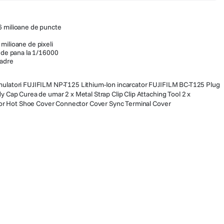
6 milioane de puncte
milioane de pixeli
a de pana la 1/16000
cadre
atori FUJIFILM NP-T125 Lithium-Ion incarcator FUJIFILM BC-T125 Plug
Cap Curea de umar 2 x Metal Strap Clip Clip Attaching Tool 2 x
tor Hot Shoe Cover Connector Cover Sync Terminal Cover