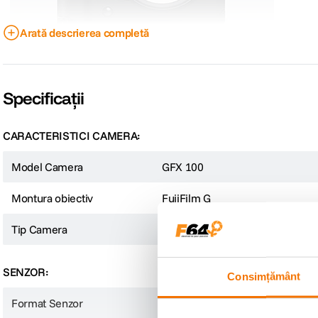
Arată descrierea completă
Specificații
Senzorul masoara aprox. 55mm pe diagonala si are 102 megapixeli. Impr
CARACTERISTICI CAMERA:
reproducere de culori exceptionala si claritate maxima.
Model Camera
GFX 100
Montura obiectiv
FujiFilm G
Tip Camera
Body
SENZOR:
Consimțământ
Format Senzor
Format Mediu