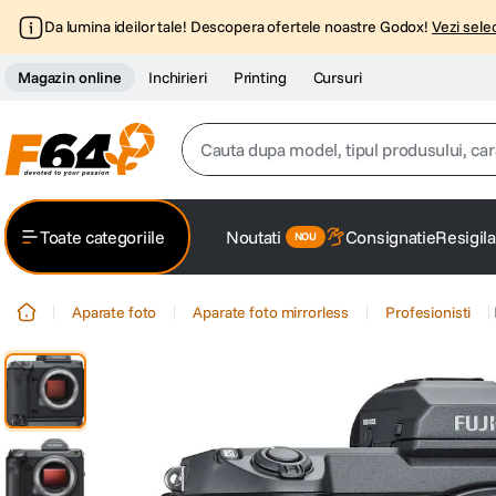
Da lumina ideilor tale! Descopera ofertele noastre Godox!
Vezi selec
Magazin online
Inchirieri
Printing
Cursuri
Cauta dupa model, tipul produsului, caracter
Top Cautari
Toate categoriile
Noutati
Consignatie
Resigila
canon g7x
1
.
Aparate foto
Aparate foto mirrorless
Profesionisti
trepied
2
.
trepied telefon
3
.
peak design
4
.
canon sx740 hs
5
.