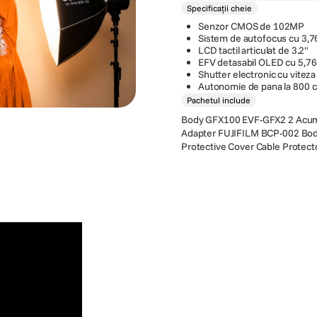
Specificații cheie
Senzor CMOS de 102MP
Sistem de autofocus cu 3,7
LCD tactil articulat de 3.2"
EFV detasabil OLED cu 5,76 
Shutter electronic cu vitez
Autonomie de pana la 800 
Pachetul include
Body GFX100 EVF-GFX2 2 Acumul
Adapter FUJIFILM BCP-002 Body 
Protective Cover Cable Protec