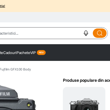
tia!
istici...
te
Cadouri
Pachete
VIP
Fujfilm GFX100 Body
Produse populare din ac