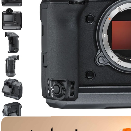
lavaliera
6
.
sony fx
7
.
card memorie
8
.
dji mic mini
9
.
dji osmo
10
.