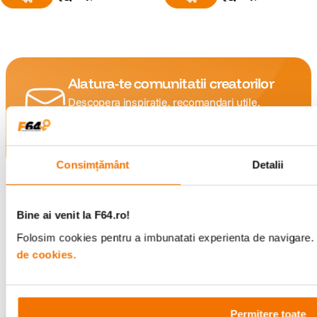
Alatura-te comunitatii creatorilor
Descopera inspiratie, recomandari utile,
ghiduri foto-video si oferte pregatite special
pentru tine.
Consimțământ
Detalii
Consultanta
Livrare gratuita pe
specializata
499lei
Bine ai venit la F64.ro!
Folosim cookies pentru a imbunatati experienta de navigare. P
de cookies.
Comenzi si livrare
Permitere toate
Suport