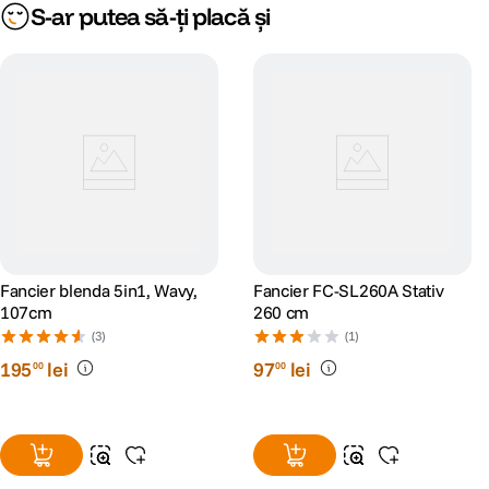
S-ar putea să-ți placă și
Fancier blenda 5in1, Wavy,
Fancier FC-SL260A Stativ
107cm
260 cm
(3)
(1)
195
lei
97
lei
00
00