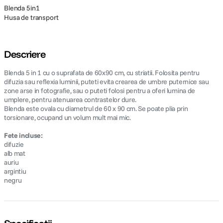
Blenda 5in1
Husa de transport
Descriere
Blenda 5 in 1 cu o suprafata de 60x90 cm, cu striatii. Folosita pentru
difuzia sau reflexia luminii, puteti evita crearea de umbre puternice sau
zone arse in fotografie, sau o puteti folosi pentru a oferi lumina de
umplere, pentru atenuarea contrastelor dure.
Blenda este ovala cu diametrul de 60 x 90 cm. Se poate plia prin
torsionare, ocupand un volum mult mai mic.
Fete incluse:
difuzie
alb mat
auriu
argintiu
negru