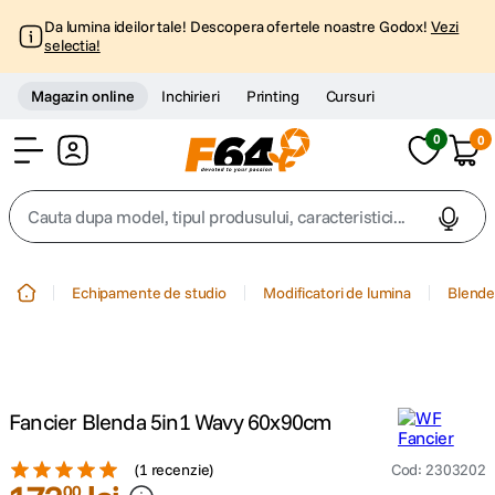
Da lumina ideilor tale! Descopera ofertele noastre Godox!
Vezi
selectia!
Magazin online
Inchirieri
Printing
Cursuri
0
0
Cont
Cauta dupa model, tipul produsului, caracteristici...
Top Cautari
Echipamente de studio
Modificatori de lumina
Blende 
canon g7x
1
.
trepied
2
.
Fancier Blenda 5in1 Wavy 60x90cm
trepied telefon
3
.
(
1 recenzie
)
Cod
:
2303202
peak design
00
4
.