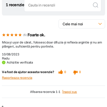
1 recenzie
Foarte ok.
5
Mica și ușor de cărat.. folosesc doar difuzia și reflexia argintie și nu am
plângeri.. suficientă pentru portrete.
10/08/2023
Radu
Achizitie verificata
V-a fost de ajutor aceasta recenzie?
0
0
Raporteaza recenzia
afisarea recenzia
1-1
Înapoi sus