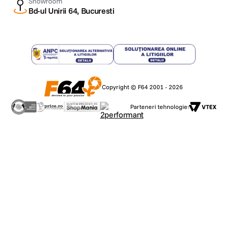
Showroom
Bd-ul Unirii 64, Bucuresti
Copyright © F64 2001 - 2026
Parteneri tehnologie: