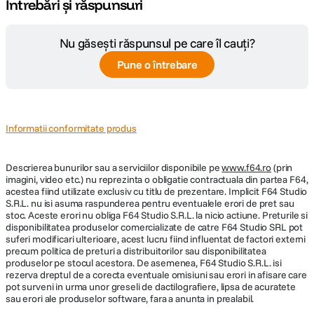
Întrebări și răspunsuri
Nu găsești răspunsul pe care îl cauți?
Pune o întrebare
Informatii conformitate produs
Descrierea bunurilor sau a serviciilor disponibile pe
www.f64.ro
(prin
imagini, video etc.) nu reprezinta o obligatie contractuala din partea F64,
acestea fiind utilizate exclusiv cu titlu de prezentare. Implicit F64 Studio
S.R.L. nu isi asuma raspunderea pentru eventualele erori de pret sau
stoc. Aceste erori nu obliga F64 Studio S.R.L. la nicio actiune. Preturile si
disponibilitatea produselor comercializate de catre F64 Studio SRL pot
suferi modificari ulterioare, acest lucru fiind influentat de factori externi
precum politica de preturi a distribuitorilor sau disponibilitatea
produselor pe stocul acestora. De asemenea, F64 Studio S.R.L. isi
rezerva dreptul de a corecta eventuale omisiuni sau erori in afisare care
pot surveni in urma unor greseli de dactilografiere, lipsa de acuratete
sau erori ale produselor software, fara a anunta in prealabil.