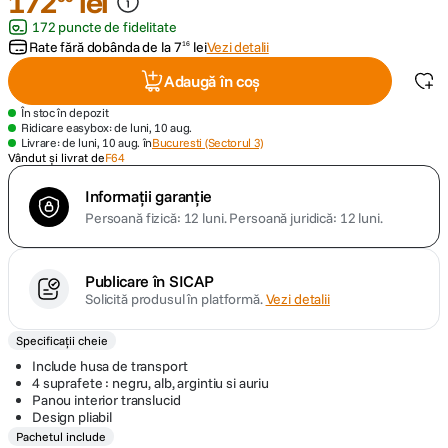
172
lei
172 puncte de fidelitate
lavaliera
5
.
Rate fără dobânda de la
7
lei
Vezi detalii
16
Adaugă în coș
canon sx740 hs
6
.
În stoc în depozit
Ridicare easybox: de luni, 10 aug.
card memorie
7
.
Livrare: de luni, 10 aug. în
Bucuresti (Sectorul 3)
Vândut și livrat de
F64
sony fx
8
.
Informații garanție
Persoană fizică: 12 luni.
Persoană juridică: 12 luni.
dji mic mini
9
.
Publicare în SICAP
dji osmo pocket 4
10
.
Solicită produsul în platformă.
Vezi detalii
Specificații cheie
Include husa de transport
4 suprafete : negru, alb, argintiu si auriu
Panou interior translucid
Design pliabil
Pachetul include