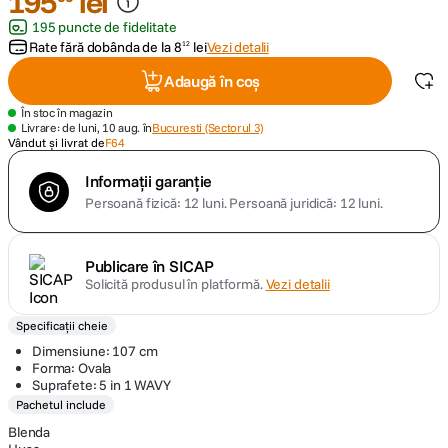
195
lei
195 puncte de fidelitate
canon sx740 hs
5
.
Rate fără dobânda de la
8
lei
Vezi detalii
12
Adaugă în coș
lavaliera
6
.
În stoc în magazin
Livrare: de luni, 10 aug. în
Bucuresti (Sectorul 3)
sony fx
7
.
Vândut și livrat de
F64
Informații garanție
card memorie
8
.
Persoană fizică: 12 luni.
Persoană juridică: 12 luni.
dji mic mini
9
.
Publicare în SICAP
dji osmo
Solicită produsul în platformă.
Vezi detalii
10
.
Specificații cheie
Dimensiune: 107 cm
Forma: Ovala
Suprafete: 5 in 1 WAVY
Pachetul include
Blenda