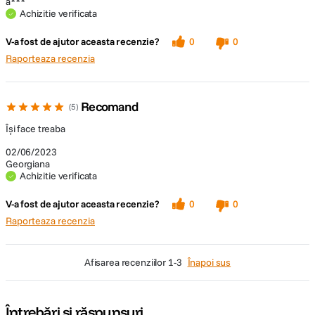
a***
Achizitie verificata
V-a fost de ajutor aceasta recenzie?
0
0
Raporteaza recenzia
Recomand
5
Își face treaba
02/06/2023
Georgiana
Achizitie verificata
V-a fost de ajutor aceasta recenzie?
0
0
Raporteaza recenzia
afisarea recenziilor
1-3
Înapoi sus
Întrebări și răspunsuri