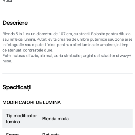
Husa
Descriere
Blenda 5 in 1 cu un diametru de 107 cm, cu striatii. Folosita pentru difuzia
sau reflexia luminii. Puteti evita crearea de umbre puternice sau zone arse
in fotografie sau o puteti folosi pentru a oferi lumina de umplere, in timp
ce atenuati contrastele dure.
Fete incluse: difuzie, alb mat, auriu stralucitor, argintiu stralucitor si wavy+
husa.
Specificații
MODIFICATORI DE LUMINA
Tip modificator
Blenda mixta
lumina
Forma
Rotunda