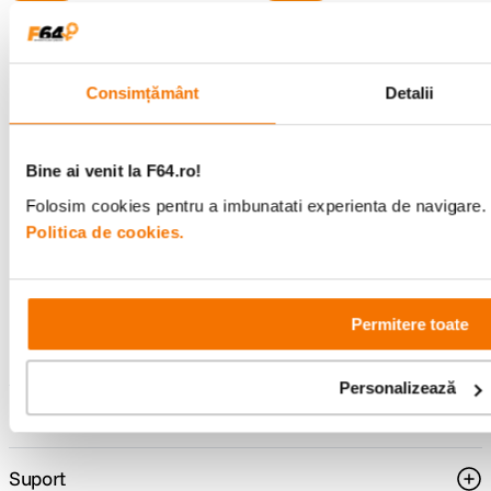
Consimțământ
Detalii
Alatura-te comunitatii creatorilor
Descopera inspiratie, recomandari utile,
ghiduri foto-video si oferte pregatite special
Bine ai venit la F64.ro!
pentru tine.
Folosim cookies pentru a imbunatati experienta de navigare. P
Politica de cookies.
Consultanta
Livrare gratuita pe
specializata
499lei
Permitere toate
Personalizează
Comenzi si livrare
Suport