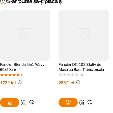
S-ar putea să-ți placă și
Fancier Blenda 5in1 Wavy
Fancier DC-102 Stativ de
60x90cm
Masa cu Bara Transversala
(1)
(0)
172
lei
253
lei
00
00