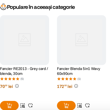
Populare în aceeași categorie
Fancier RE2013 - Grey card /
Fancier Blenda 5in1 Wavy
blenda, 30cm
60x90cm
(5)
(1)
70
lei
172
lei
00
00