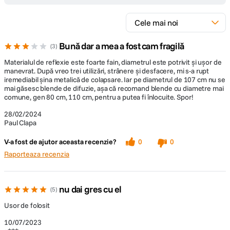
Bună dar a mea a fost cam fragilă
3
Materialul de reflexie este foarte fain, diametrul este potrivit și ușor de
manevrat. După vreo trei utilizări, strânere și desfacere, mi s-a rupt
iremediabil șina metalică de colapsare. Iar pe diametrul de 107 cm nu se
mai găsesc blende de difuzie, așa că recomand blende cu diametre mai
comune, gen 80 cm, 110 cm, pentru a putea fi înlocuite. Spor!
28/02/2024
Paul Clapa
V-a fost de ajutor aceasta recenzie?
0
0
Raporteaza recenzia
nu dai gres cu el
5
Usor de folosit
10/07/2023