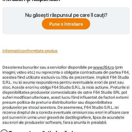
Nu găsești răspunsul pe care îl cauți?
Pune o întrebare
Informatii conformitate produs
Descrierea bunurilor sau a serviciilor disponibile pe
www.f64.ro
(prin
imagini, video etc.) nu reprezinta o obligatie contractuala din partea F64,
acestea fiind utilizate exclusiv cu titlu de prezentare. Implicit F64 Studio
S.R.L. nu isi asuma raspunderea pentru eventualele erori de pret sau
stoc. Aceste erori nu obliga F64 Studio S.R.L. la nicio actiune. Preturile si
disponibilitatea produselor comercializate de catre F64 Studio SRL pot
suferi modificari ulterioare, acest lucru fiind influentat de factori externi
precum politica de preturi a distribuitorilor sau disponibilitatea
produselor pe stocul acestora. De asemenea, F64 Studio S.R.L. isi
rezerva dreptul de a corecta eventuale omisiuni sau erori in afisare care
pot surveni in urma unor greseli de dactilografiere, lipsa de acuratete
sau erori ale produselor software, fara a anunta in prealabil.