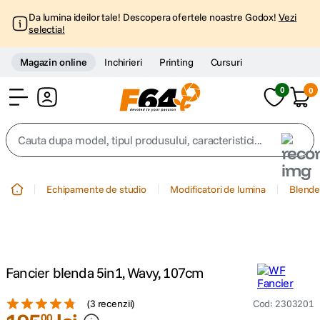
Da lumina ideilor tale! Descopera ofertele noastre Godox!
Vezi
selectia!
Magazin online
Inchirieri
Printing
Cursuri
0
0
Cont
Cauta dupa model, tipul produsului, caracteristici...
Top Cautari
Echipamente de studio
Modificatori de lumina
Blende 
canon g7x
1
.
trepied
2
.
Fancier blenda 5in1, Wavy, 107cm
trepied telefon
3
.
(
3 recenzii
)
Cod
:
2303201
peak design
00
4
.