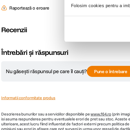
Folosim cookies pentru a imbu
Raportează o eroare
Recenzii
Întrebări și răspunsuri
Nu găsești răspunsul pe care îl cauți?
Pune o întrebare
Informatii conformitate produs
Descrierea bunurilor sau a serviciilor disponibile pe
www.f64.ro
(prin imagi
isi asuma raspunderea pentru eventualele erori de pret sau stoc. Aceste ero
ulterioare, acest lucru fiind influentat de factori externi precum politica 
omisiuni sau erori in afisare care pot surveni in urma unor greseli de dactil