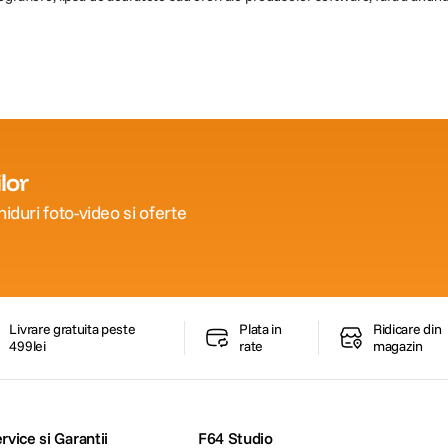
lor
iduri foto-video si oferte
Livrare gratuita peste
Plata in
Ridicare din
499lei
rate
magazin
rvice si Garantii
F64 Studio