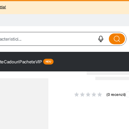
tia!
istici...
te
Cadouri
Pachete
VIP
(
0 recenzii
)