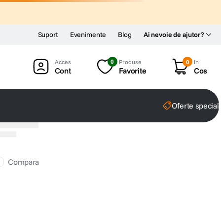
Suport
Evenimente
Blog
Ai nevoie de ajutor?
0
Produse
0
In
Cont
Favorite
Cos
Oferte special
Compara