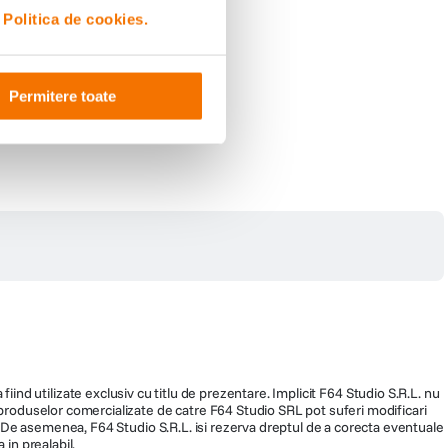
i
Politica de cookies.
Permitere toate
fiind utilizate exclusiv cu titlu de prezentare. Implicit F64 Studio S.R.L. nu
a produselor comercializate de catre F64 Studio SRL pot suferi modificari
ra. De asemenea, F64 Studio S.R.L. isi rezerva dreptul de a corecta eventuale
 in prealabil.