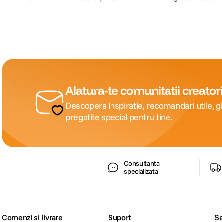
Alatura-te comunitatii creatori
Descopera inspiratie, recomandari utile, gh
pregatite special pentru tine.
Consultanta
specializata
Comenzi si livrare
Suport
Se