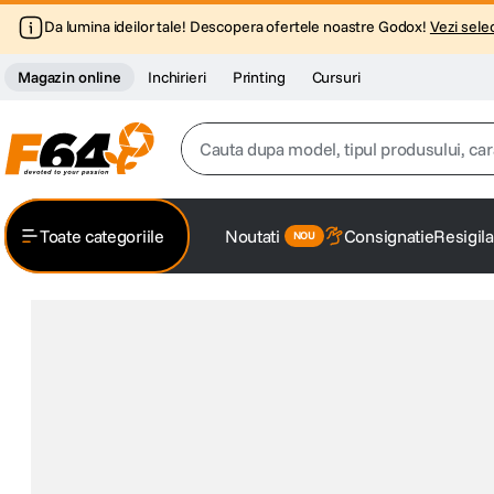
Da lumina ideilor tale! Descopera ofertele noastre Godox!
Vezi selec
Magazin online
Inchirieri
Printing
Cursuri
Cauta dupa model, tipul produsului, caracter
Top Cautari
Toate categoriile
Noutati
Consignatie
Resigila
canon g7x
1
.
trepied
2
.
trepied telefon
3
.
peak design
4
.
canon sx740 hs
5
.