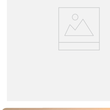
lavaliera
6
.
card memorie
7
.
dji mic mini
8
.
dji osmo
9
.
insta 360
10
.