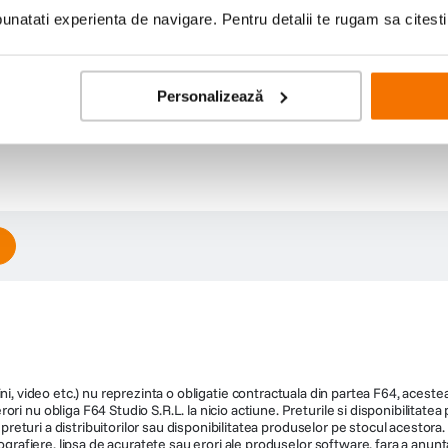
natati experienta de navigare. Pentru detalii te rugam sa citest
Personalizează
ni, video etc.) nu reprezinta o obligatie contractuala din partea F64, acestea 
ri nu obliga F64 Studio S.R.L. la nicio actiune. Preturile si disponibilitate
de preturi a distribuitorilor sau disponibilitatea produselor pe stocul acesto
ografiere, lipsa de acuratete sau erori ale produselor software, fara a anunta