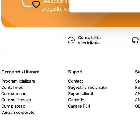
Descopera inspiratie, recomandari utile, gh
pregatite special pentru tine.
Consultanta
specializata
Comenzi si livrare
Suport
Se
Program loializare
Contact
Se
Contul meu
Sugestii si reclamatii
Re
Cum comand
Suport clienti
A
Cum se livreaza
Garantie
A
Cum platesc
Cariere F64
O
Vanzari corporate