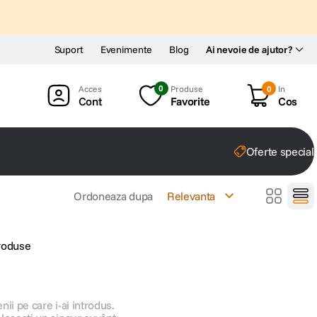
Suport
Evenimente
Blog
Ai nevoie de ajutor?
0
Produse
0
In
Cont
Favorite
Cos
Oferte special
Ordoneaza dupa
Relevanta
produse
nii pe care i-ai introdus.