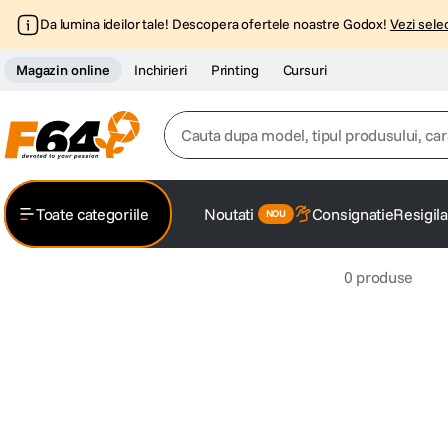
Da lumina ideilor tale! Descopera ofertele noastre Godox!
Vezi selec
Magazin online
Inchirieri
Printing
Cursuri
Cauta dupa model, tipul produsului, caracter
Top Cautari
Toate categoriile
Noutati
Consignatie
Resigila
canon g7x
1
.
0
produse
trepied
2
.
trepied telefon
3
.
peak design
4
.
canon sx740 hs
5
.