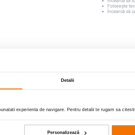
Încearcă să f
Folosește ter
Încearcă să c
Printuri foto
Transforma imaginile in printuri de
Detalii
calitate.
natati experienta de navigare. Pentru detalii te rugam sa citest
lor
Personalizează