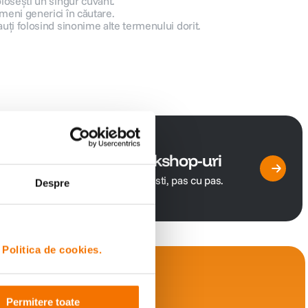
olosești un singur cuvânt.
meni generici în căutare.
auți folosind sinonime alte termenului dorit.
Cursuri & workshop-uri
Invata de la profesionisti, pas cu pas.
Despre
i
Politica de cookies.
Permitere toate