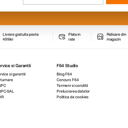
iduri foto-video si oferte
Livrare gratuita peste
Plata in
Ridicare din
499lei
rate
magazin
rvice si Garantii
F64 Studio
rvice si garantii
Blog F64
turnare
Concurs F64
NPC
Termeni si conditii
NPC-SAL
Prelucrarea datelor
DR
Politica de cookies