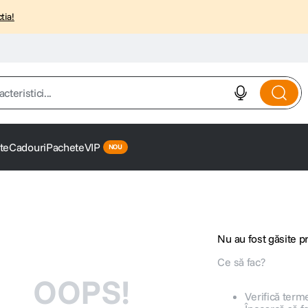
tia!
istici...
te
Cadouri
Pachete
VIP
Nu au fost găsite 
Ce să fac?
OOPS!
Verifică terme