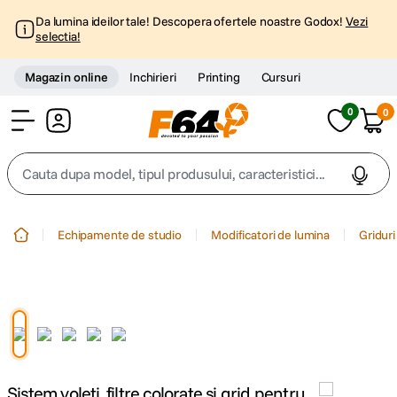
Da lumina ideilor tale! Descopera ofertele noastre Godox!
Vezi
selectia!
Magazin online
Inchirieri
Printing
Cursuri
0
0
Cont
Cauta dupa model, tipul produsului, caracteristici...
Top Cautari
Echipamente de studio
Modificatori de lumina
Griduri
canon g7x
1
.
trepied
2
.
trepied telefon
3
.
Sistem voleti, filtre colorate si grid pentru
peak design
4
.