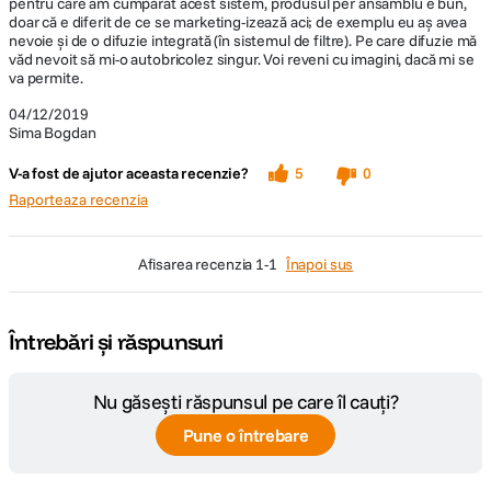
pentru care am cumpărat acest sistem, produsul per ansamblu e bun,
doar că e diferit de ce se marketing-izează aci; de exemplu eu aș avea
nevoie și de o difuzie integrată (în sistemul de filtre). Pe care difuzie mă
văd nevoit să mi-o autobricolez singur. Voi reveni cu imagini, dacă mi se
va permite.
04/12/2019
Sima Bogdan
V-a fost de ajutor aceasta recenzie?
5
0
Raporteaza recenzia
afisarea recenzia
1-1
Înapoi sus
Întrebări și răspunsuri
Nu găsești răspunsul pe care îl cauți?
Pune o întrebare