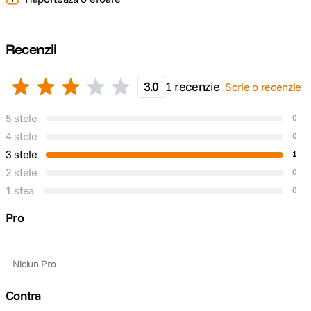
Recenzii
3.0
1 recenzie
Scrie o recenzie
5 stele
0
4 stele
0
3 stele
1
2 stele
0
1 stea
0
Pro
Niciun Pro
Contra