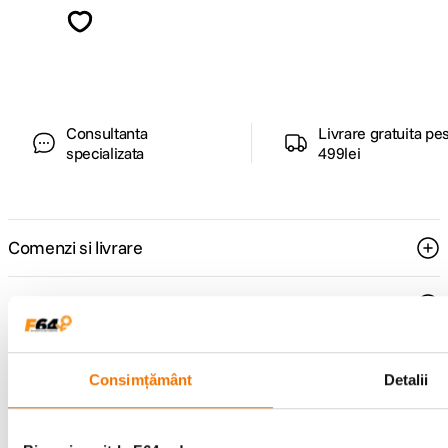
Descopera inspiratie, recomandari utile,
ghiduri foto-video si oferte pregatite special
pentru tine.
Consultanta
Livrare gratuita pe
specializata
499lei
Comenzi si livrare
Suport
Service si garantii
Consimțământ
Detalii
F64 Studio