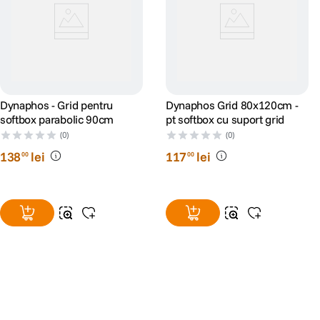
Dynaphos - Grid pentru
Dynaphos Grid 80x120cm -
softbox parabolic 90cm
pt softbox cu suport grid
(0)
(0)
138
lei
117
lei
00
00
Alatura-te comunitatii creatorilor