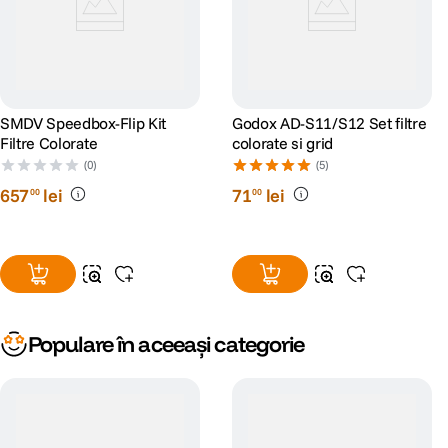
SMDV Speedbox-Flip Kit
Godox AD-S11/S12 Set filtre
Filtre Colorate
colorate si grid
(0)
(5)
657
lei
71
lei
00
00
Populare în aceeași categorie