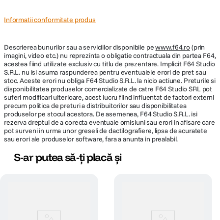
Informatii conformitate produs
Descrierea bunurilor sau a serviciilor disponibile pe
www.f64.ro
(prin
imagini, video etc.) nu reprezinta o obligatie contractuala din partea F64,
acestea fiind utilizate exclusiv cu titlu de prezentare. Implicit F64 Studio
S.R.L. nu isi asuma raspunderea pentru eventualele erori de pret sau
stoc. Aceste erori nu obliga F64 Studio S.R.L. la nicio actiune. Preturile si
disponibilitatea produselor comercializate de catre F64 Studio SRL pot
suferi modificari ulterioare, acest lucru fiind influentat de factori externi
precum politica de preturi a distribuitorilor sau disponibilitatea
produselor pe stocul acestora. De asemenea, F64 Studio S.R.L. isi
rezerva dreptul de a corecta eventuale omisiuni sau erori in afisare care
pot surveni in urma unor greseli de dactilografiere, lipsa de acuratete
sau erori ale produselor software, fara a anunta in prealabil.
S-ar putea să-ți placă și