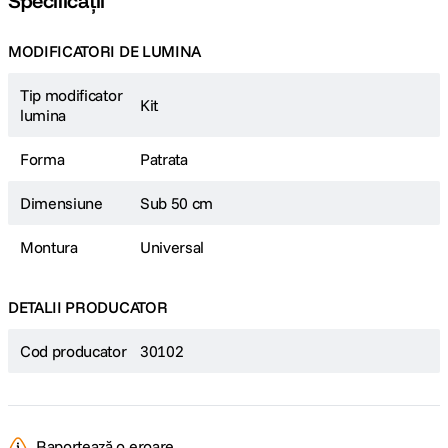
Specificații
MODIFICATORI DE LUMINA
Tip modificator
Kit
lumina
Forma
Patrata
Dimensiune
Sub 50 cm
Montura
Universal
DETALII PRODUCATOR
Cod producator
30102
Raportează o eroare