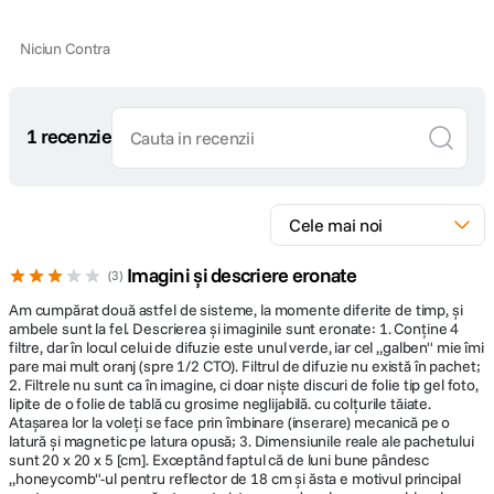
Niciun Contra
1 recenzie
Imagini și descriere eronate
3
Am cumpărat două astfel de sisteme, la momente diferite de timp, și
ambele sunt la fel. Descrierea și imaginile sunt eronate: 1. Conține 4
filtre, dar în locul celui de difuzie este unul verde, iar cel „galben" mie îmi
pare mai mult oranj (spre 1/2 CTO). Filtrul de difuzie nu există în pachet;
2. Filtrele nu sunt ca în imagine, ci doar niște discuri de folie tip gel foto,
lipite de o folie de tablă cu grosime neglijabilă. cu colțurile tăiate.
Atașarea lor la voleți se face prin îmbinare (inserare) mecanică pe o
latură și magnetic pe latura opusă; 3. Dimensiunile reale ale pachetului
sunt 20 x 20 x 5 [cm]. Exceptând faptul că de luni bune pândesc
„honeycomb"-ul pentru reflector de 18 cm și ăsta e motivul principal