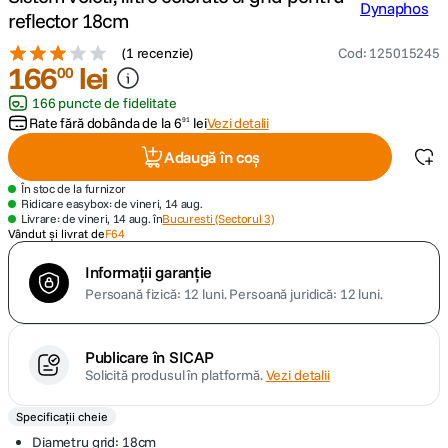
reflector 18cm
canon sx740 hs
5
.
(
1 recenzie
)
Cod
:
125015245
166
lei
00
lavaliera
6
.
166 puncte de fidelitate
Rate fără dobânda de la
6
lei
Vezi detalii
91
ulanzi
7
.
Adaugă în coș
godox
8
.
În stoc de la furnizor
Ridicare easybox: de vineri, 14 aug.
Livrare: de vineri, 14 aug. în
Bucuresti (Sectorul 3)
card memorie
Vândut și livrat de
F64
9
.
Informații garanție
nou
10
.
Persoană fizică: 12 luni.
Persoană juridică: 12 luni.
Publicare în SICAP
Solicită produsul în platformă.
Vezi detalii
Specificații cheie
Diametru grid: 18cm