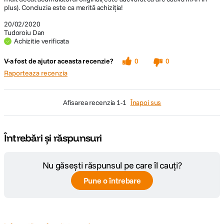
plus). Concluzia este ca merită achiziția!
20/02/2020
Tudoroiu Dan
Achizitie verificata
V-a fost de ajutor aceasta recenzie?
0
0
Raporteaza recenzia
afisarea recenzia
1-1
Înapoi sus
Întrebări și răspunsuri
Nu găsești răspunsul pe care îl cauți?
Pune o întrebare