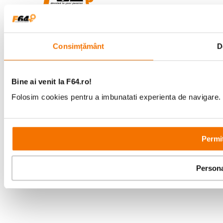
Parteneri tehnologie:
Consimțământ
D
Bine ai venit la F64.ro!
Folosim cookies pentru a imbunatati experienta de navigare. P
Permit
Persona