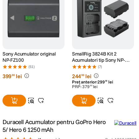
canon sx740 hs
5
.
lavaliera
6
.
card memorie
7
.
Sony Acumulator original
SmallRig 3824B Kit 2
ulanzi
8
.
NP-FZ100
Acumulatori tip Sony NP-
FZ100 si Incarcator
(51)
(7)
insta 360
9
.
399
lei
244
lei
90
90
Preț anterior:
299
lei
90
PRP:
379
lei
90
godox
10
.
Duracell Acumulator pentru GoPro Hero
5/ Hero 6 1250 mAh