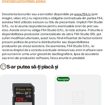
Informatii conformitate produs
Descrierea bunurilor sau a serviciilor disponibile pe
www.f64.ro
(prin
imagini, video etc.) nu reprezinta o obligatie contractuala din partea F64,
acestea fiind utilizate exclusiv cu titlu de prezentare. Implicit F64 Studio
S.R.L. nu isi asuma raspunderea pentru eventualele erori de pret sau
stoc. Aceste erori nu obliga F64 Studio S.R.L. la nicio actiune. Preturile si
disponibilitatea produselor comercializate de catre F64 Studio SRL pot
suferi modificari ulterioare, acest lucru fiind influentat de factori externi
precum politica de preturi a distribuitorilor sau disponibilitatea
produselor pe stocul acestora. De asemenea, F64 Studio S.R.L. isi
rezerva dreptul de a corecta eventuale omisiuni sau erori in afisare care
pot surveni in urma unor greseli de dactilografiere, lipsa de acuratete
sau erori ale produselor software, fara a anunta in prealabil.
S-ar putea să-ți placă și
Resigilat