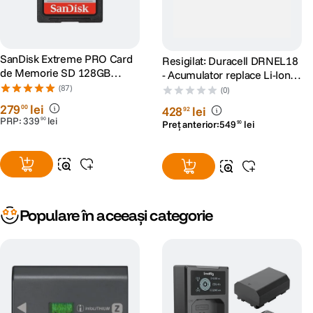
SanDisk Extreme PRO Card
Resigilat: Duracell DRNEL18
de Memorie SD 128GB
- Acumulator replace Li-Ion
SDXC UHS-I Class 10 U3 V30
tip Nikon EN-EL18 / EN-
(87)
(0)
+ 2 Ani RescuePRO Deluxe
EL18e, 3000 mAh -
279
lei
00
428
lei
92
RS125036875-1
PRP:
339
lei
90
Preț anterior:
549
lei
90
Populare în aceeași categorie