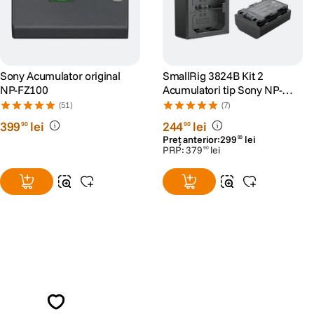
Sony Acumulator original
SmallRig 3824B Kit 2
NP-FZ100
Acumulatori tip Sony NP-
FZ100 si Incarcator
(51)
(7)
399
lei
244
lei
90
90
Preț anterior:
299
lei
90
PRP:
379
lei
90
Alatura-te comunitatii creatorilor
Descopera inspiratie, recomandari utile,
ghiduri foto-video si oferte pregatite special