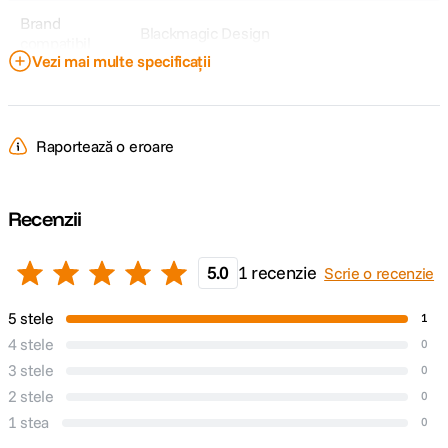
Brand
Blackmagic Design
compatibil
Vezi mai multe specificații
Model
14464
Acumulator
Raportează o eroare
Model
-
Compatibil
Recenzii
DETALII PRODUCATOR
5.0
1 recenzie
Scrie o recenzie
Cod producator
391750
5 stele
1
4 stele
0
3 stele
0
2 stele
0
1 stea
0