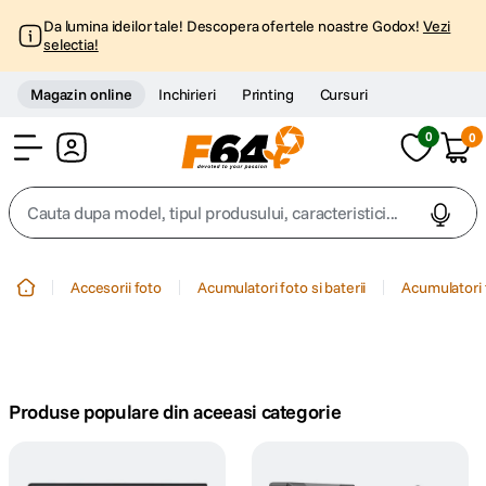
Da lumina ideilor tale! Descopera ofertele noastre Godox!
Vezi
selectia!
Magazin online
Inchirieri
Printing
Cursuri
0
0
Cont
Cauta dupa model, tipul produsului, caracteristici...
Top Cautari
Accesorii foto
Acumulatori foto si baterii
Acumulatori 
canon g7x
1
.
trepied
2
.
Produse populare din aceeasi categorie
trepied telefon
3
.
peak design
4
.