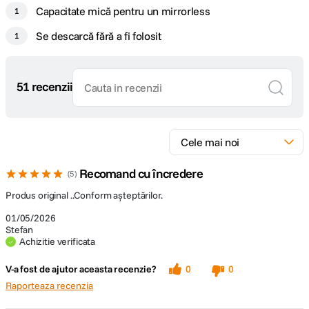
Capacitate mică pentru un mirrorless
1
Se descarcă fără a fi folosit
1
51 recenzii
Recomand cu încredere
5
Produs original ..Conform așteptărilor.
01/05/2026
Stefan
Achizitie verificata
V-a fost de ajutor aceasta recenzie?
0
0
Raporteaza recenzia