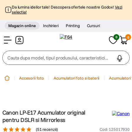
Da lumina ideilor tale! Descopera ofertele noastre Godox!
Vezi
selectia!
Magazin online
Inchirieri
Printing
Cursuri
0
0
Cont
Cauta dupa model, tipul produsului, caracteristici...
Top Cautari
Accesorii foto
Acumulatori foto si baterii
Acumulatori 
canon g7x
1
.
trepied
2
.
Canon LP-E17 Acumulator original
trepied telefon
3
.
pentru DSLR si Mirrorless
(
51 recenzii
)
Cod
:
125017930
peak design
4
.