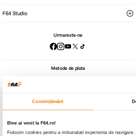
F64 Studio
Urmareste-ne
Metode de plata
Comenzi si suport
+40 21 270 0050
Consimțământ
De
Program de lucru
09:00 - 21:00
Showroom
Bd-ul Unirii 64, Bucuresti
Bine ai venit la F64.ro!
Folosim cookies pentru a imbunatati experienta de navigare. P