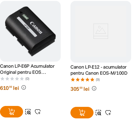
Canon LP-E6P Acumulator
Canon LP-E12 - acumulator
Original pentru EOS
pentru Canon EOS-M/100D
R/R5/R5 II/R6/R6 II/R6 III/R7
(0)
(9)
610
lei
00
305
lei
00