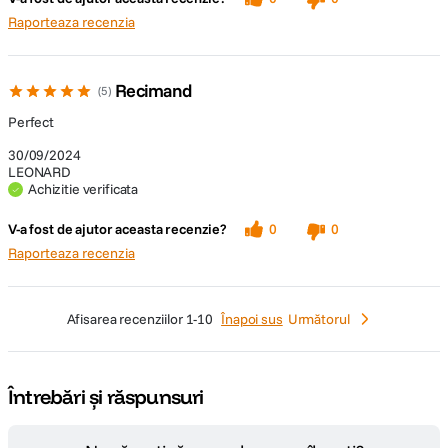
Raporteaza recenzia
Recimand
5
Perfect
30/09/2024
LEONARD
Achizitie verificata
V-a fost de ajutor aceasta recenzie?
0
0
Raporteaza recenzia
afisarea recenziilor
1-10
Înapoi sus
Următorul
Întrebări și răspunsuri