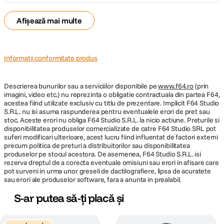
Afișează mai multe
Informatii conformitate produs
Descrierea bunurilor sau a serviciilor disponibile pe
www.f64.ro
(prin
imagini, video etc.) nu reprezinta o obligatie contractuala din partea F64,
acestea fiind utilizate exclusiv cu titlu de prezentare. Implicit F64 Studio
S.R.L. nu isi asuma raspunderea pentru eventualele erori de pret sau
stoc. Aceste erori nu obliga F64 Studio S.R.L. la nicio actiune. Preturile si
disponibilitatea produselor comercializate de catre F64 Studio SRL pot
suferi modificari ulterioare, acest lucru fiind influentat de factori externi
precum politica de preturi a distribuitorilor sau disponibilitatea
produselor pe stocul acestora. De asemenea, F64 Studio S.R.L. isi
rezerva dreptul de a corecta eventuale omisiuni sau erori in afisare care
pot surveni in urma unor greseli de dactilografiere, lipsa de acuratete
sau erori ale produselor software, fara a anunta in prealabil.
S-ar putea să-ți placă și