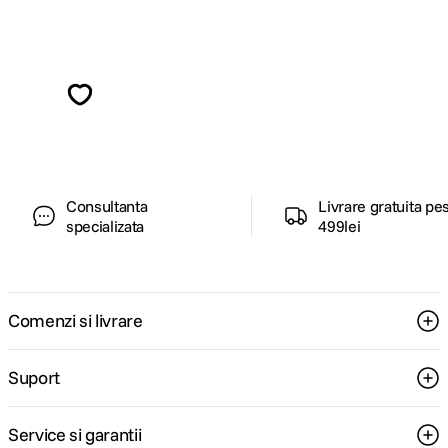
Alatura-te comunitatii creatorilor
Descopera inspiratie, recomandari utile,
ghiduri foto-video si oferte pregatite special
pentru tine.
Consultanta
Livrare gratuita pe
specializata
499lei
Comenzi si livrare
Suport
Service si garantii