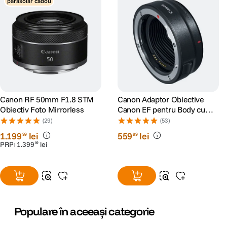
parasolar cadou
Canon RF 50mm F1.8 STM
Canon Adaptor Obiective
Obiectiv Foto Mirrorless
Canon EF pentru Body cu
Montura RF
(29)
(53)
1
.
199
lei
559
lei
99
99
PRP:
1
.
399
lei
99
Populare în aceeași categorie