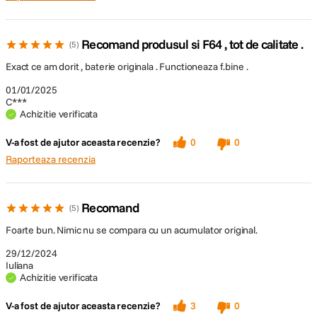
Recomand produsul si F64 , tot de calitate .
5
Exact ce am dorit , baterie originala . Functioneaza f.bine .
01/01/2025
C***
Achizitie verificata
V-a fost de ajutor aceasta recenzie?
0
0
Raporteaza recenzia
Recomand
5
Foarte bun. Nimic nu se compara cu un acumulator original.
29/12/2024
Iuliana
Achizitie verificata
V-a fost de ajutor aceasta recenzie?
3
0