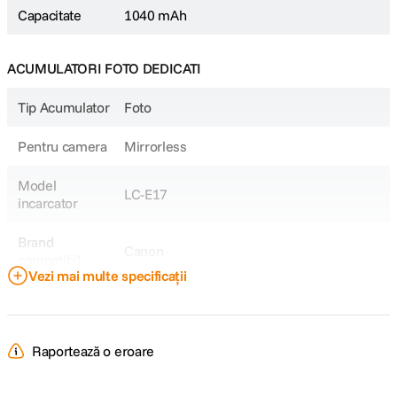
Capacitate
1040 mAh
ACUMULATORI FOTO DEDICATI
Tip Acumulator
Foto
Pentru camera
Mirrorless
Model
LC-E17
incarcator
Brand
Canon
compatibil
Vezi mai multe specificații
Model
LP-E17
Acumulator
Raportează o eroare
Canon EOS M3 Canon EOS M5 Canon
Model
EOS M6 Canon EOS M6 Mark II Canon
Compatibil
EOS R10 Canon EOS R100 Canon EOS