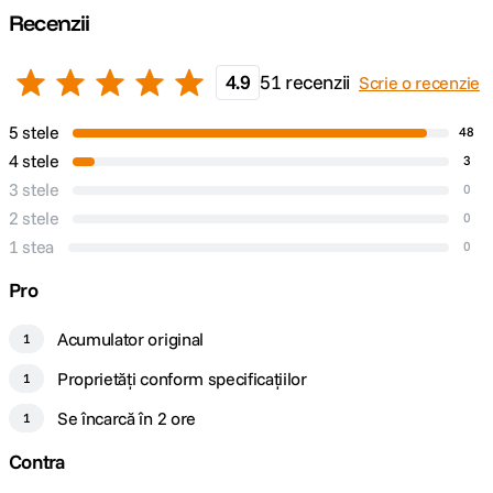
R50 Canon EOS R8 Canon EOS RP
Recenzii
DETALII PRODUCATOR
4.9
51 recenzii
Scrie o recenzie
Cod producator
9967B002AA
5 stele
48
4 stele
3
3 stele
0
2 stele
0
1 stea
0
Pro
Acumulator original
1
Proprietăți conform specificațiilor
1
Se încarcă în 2 ore
1
Contra