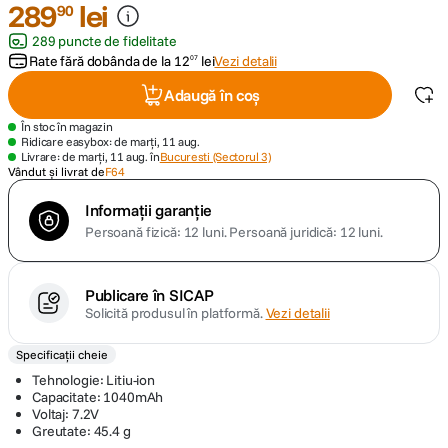
289
lei
90
289 puncte de fidelitate
canon sx740 hs
5
.
Rate fără dobânda de la
12
lei
Vezi detalii
07
lavaliera
6
.
Adaugă în coș
În stoc în magazin
card memorie
7
.
Ridicare easybox: de marți, 11 aug.
Livrare: de marți, 11 aug. în
Bucuresti (Sectorul 3)
Vândut și livrat de
F64
ulanzi
8
.
Informații garanție
Persoană fizică: 12 luni.
Persoană juridică: 12 luni.
insta 360
9
.
godox
10
.
Publicare în SICAP
Solicită produsul în platformă.
Vezi detalii
Specificații cheie
Tehnologie: Litiu-ion
Capacitate: 1040mAh
Voltaj: 7.2V
Greutate: 45.4 g