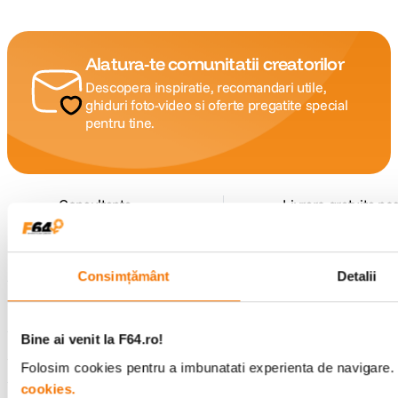
Alatura-te comunitatii creatorilor
Descopera inspiratie, recomandari utile,
ghiduri foto-video si oferte pregatite special
pentru tine.
Consultanta
Livrare gratuita pe
specializata
499lei
Consimțământ
Detalii
Comenzi si livrare
Bine ai venit la F64.ro!
Suport
Folosim cookies pentru a imbunatati experienta de navigare. P
cookies.