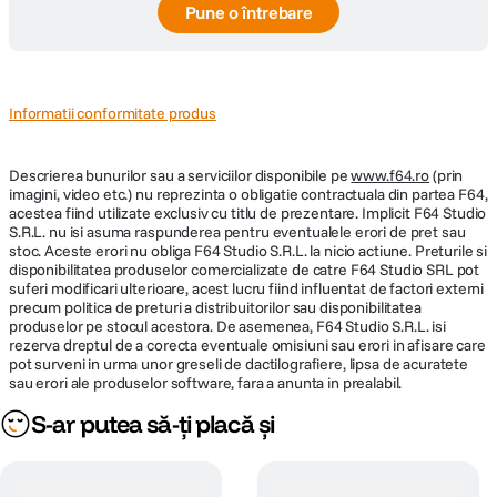
Pune o întrebare
Informatii conformitate produs
Descrierea bunurilor sau a serviciilor disponibile pe
www.f64.ro
(prin
imagini, video etc.) nu reprezinta o obligatie contractuala din partea F64,
acestea fiind utilizate exclusiv cu titlu de prezentare. Implicit F64 Studio
S.R.L. nu isi asuma raspunderea pentru eventualele erori de pret sau
stoc. Aceste erori nu obliga F64 Studio S.R.L. la nicio actiune. Preturile si
disponibilitatea produselor comercializate de catre F64 Studio SRL pot
suferi modificari ulterioare, acest lucru fiind influentat de factori externi
precum politica de preturi a distribuitorilor sau disponibilitatea
produselor pe stocul acestora. De asemenea, F64 Studio S.R.L. isi
rezerva dreptul de a corecta eventuale omisiuni sau erori in afisare care
pot surveni in urma unor greseli de dactilografiere, lipsa de acuratete
sau erori ale produselor software, fara a anunta in prealabil.
S-ar putea să-ți placă și