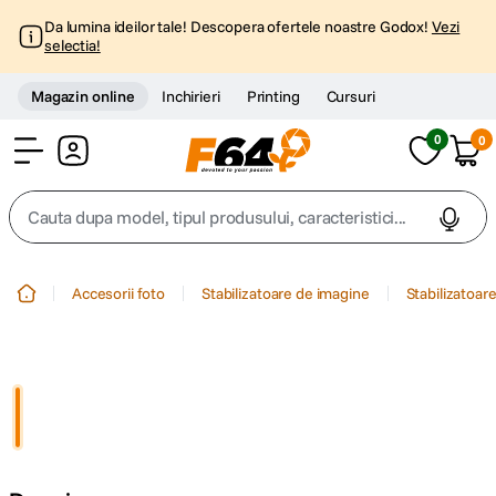
Da lumina ideilor tale! Descopera ofertele noastre Godox!
Vezi
selectia!
Magazin online
Inchirieri
Printing
Cursuri
0
0
Cont
Cauta dupa model, tipul produsului, caracteristici...
Top Cautari
Accesorii foto
Stabilizatoare de imagine
Stabilizatoare
canon g7x
1
.
trepied
2
.
trepied telefon
3
.
peak design
4
.