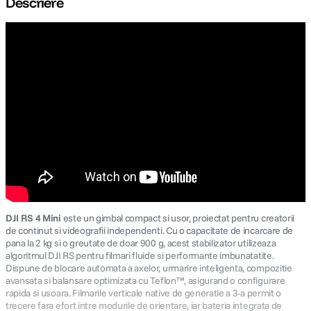
Descriere
canon sx740 hs
5
.
lavaliera
6
.
sony fx
7
.
card memorie
8
.
dji mic mini
9
.
dji osmo
10
.
DJI RS 4 Mini
este un gimbal compact si usor, proiectat pentru creatorii
de continut si videografii independenti. Cu o capacitate de incarcare de
pana la 2 kg si o greutate de doar 900 g, acest stabilizator utilizeaza
algoritmul DJI RS pentru filmari fluide si performante imbunatatite.
Dispune de blocare automata a axelor, urmarire inteligenta, compozitie
avansata si balansare optimizata cu Teflon™, asigurand o configurare
rapida si usoara. Filmarile verticale native de generatie a 3-a permit o
trecere fara efort intre modurile de orientare, iar bateria integrata de