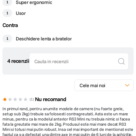
Super ergonomic
1
Interfata UI imbunatatita
Usor
Ecranul OLED actualizat afiseaza simboluri mai clare si ofera o experienta
1
CARACTERISTICI GENERALE
mai fluida. Au fost adaugate noi notificari pentru starea gimbalului, iar in
timpul personalizarii parametrilor, valorile pot fi ajustate cu precizie direct
Contra
din rotita frontala.
NATO Port Filet 1/4"-20 Pogo Pin
Montura
compatibil cu modulul inteligent DJI RS
Deschidere lenta a bratelor
1
Functia de blocare automata a ecranului tactil pastreaza afisate modurile
gimbalului si joystick-ului la o luminozitate redusa, prevenind atingerile
accidentale si contribuind la economisirea bateriei.
DETALII PRODUCATOR
4 recenzii
Cod producator
CP.RN.00000443.03
Urmarire inteligenta si compozitie avansata
Modulul inteligent de urmarire RS este un accesoriu universal nou pentru
gimbalurile din seria RS 4, ajutand videografii incepatori sa realizeze filmari
cu urmarire automata si compozitie optimizata. Acesta mentine subiectul
uman intr-o pozitie constanta in cadru, fiind ideal pentru filmari circulare in
Nu recomand
1
jurul subiectului, urmarire din spate sau filmare solo dintr-o pozitie fixa.
In primul rand, pentru anumite modele de camere (nu foarte grele,
Modulul suporta urmarire pana la 10 m si functioneaza fiabil chiar si in
setup sub 2kg) trebuie sa folosesti contragreutati. Asta este un mare
scene complexe, cum ar fi medii aglomerate sau cu mai multe persoane.
minus, pentru ca la modelul anterior RS3 Mini nu trebuia nimic si facea
Chiar daca subiectul paraseste temporar cadrul, gimbalul il poate detecta
fata la greutate mai mare de 2kg. Produsul este mai mare decat RS3
si urmari din nou.
Mini si totusi mai putin robust. Insa cel mai important de mentionat este
faptul ca s-a defectat una dintre axe in mai putin de 6 luni de la achizitie.