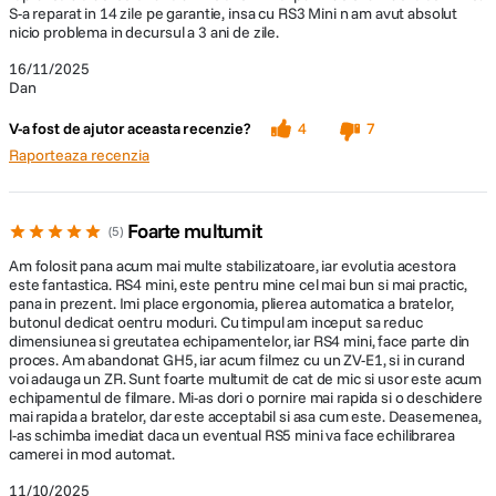
Montarea este rapida si sigura datorita designului magnetic cu eliberare
S-a reparat in 14 zile pe garantie, insa cu RS3 Mini n am avut absolut
rapida, atasandu-se direct pe axa de inclinare a gimbalului.
nicio problema in decursul a 3 ani de zile.
16/11/2025
Dan
Moduri de filmare
V-a fost de ajutor aceasta recenzie?
4
7
DJI RS 4 Mini permite comutarea intre mai multe moduri de filmare:
Raporteaza recenzia
Mod receptiv: Permite pornirea/opirea filmarii prin gesturi, ideal
pentru miscari circulare rapide in jurul subiectului.
Mod de urmarire lina: Netezeste miscarea in timpul urmaririi
subiectului si filmarii paralele.
Foarte multumit
5
Mod orizontal si vertical: Permite comutarea intre cele doua
orientari pentru continut social media, fara accesorii suplimentare.
Am folosit pana acum mai multe stabilizatoare, iar evolutia acestora
Mod standard (Upright): Potrivit pentru filmari dinamice, inclusiv in
este fantastica. RS4 mini, este pentru mine cel mai bun si mai practic,
pana in prezent. Imi place ergonomia, plierea automatica a bratelor,
timpul mersului sau alergarii.
butonul dedicat oentru moduri. Cu timpul am inceput sa reduc
Mod underslung: Gimbalul se intoarce, permitand camerei sa
dimensiunea si greutatea echipamentelor, iar RS4 mini, face parte din
atarne pentru filmari din unghiuri joase si urmarire fluida.
proces. Am abandonat GH5, iar acum filmez cu un ZV-E1, si in curand
Mod lanterna (Flashlight): Permite tinerea camerei in fata, ca o
voi adauga un ZR. Sunt foarte multumit de cat de mic si usor este acum
lanterna, pentru filmari in spatii inguste.
echipamentul de filmare. Mi-as dori o pornire mai rapida si o deschidere
Mod Briefcase: Faciliteaza capturile din unghiuri joase, mai ales
mai rapida a bratelor, dar este acceptabil si asa cum este. Deasemenea,
atunci cand este utilizat cu Briefcase Handle.
l-as schimba imediat daca un eventual RS5 mini va face echilibrarea
camerei in mod automat.
11/10/2025
Stabilizare imbunatatita