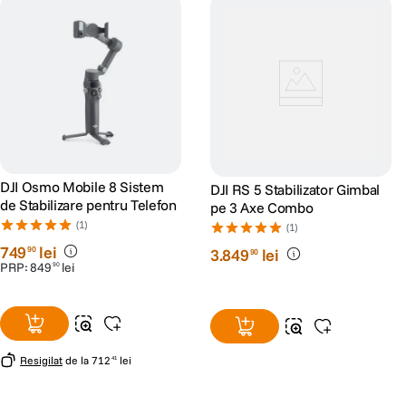
DJI Osmo Mobile 8 Sistem
DJI RS 5 Stabilizator Gimbal
de Stabilizare pentru Telefon
pe 3 Axe Combo
(1)
(1)
749
lei
90
3
.
849
lei
90
PRP:
849
lei
90
Resigilat
de la
712
lei
41