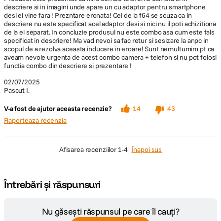
descriere si in imagini unde apare un cu adaptor pentru smartphone
desi el vine fara ! Prezntare eronata! Cei de la f64 se scuza ca in
Briefcase Handle
descriere nu este specificat acel adaptor desi si nici nu il poti achizitiona
de la ei separat. In concluzie produsul nu este combo asa cum este fals
Noul maner, conceput special pentru RS 4 Mini, este un accesoriu care
specificat in descriere! Ma vad nevoi sa fac retur si sesizare la anpc in
reduce dimensiunea cu aproximativ 20% si greutatea cu 12%, facilitand
scopul de a rezolva aceasta inducere in eroare! Sunt nemultumim pt ca
filmarea din unghiuri joase cu o prindere mai confortabila.
aveam nevoie urgenta de acest combo camera + telefon si nu pot folosi
functia combo din descriere si prezentare !
02/07/2025
Pascut I.
V-a fost de ajutor aceasta recenzie?
14
43
Raporteaza recenzia
afisarea recenziilor
1-4
Înapoi sus
Întrebări și răspunsuri
Nu găsești răspunsul pe care îl cauți?