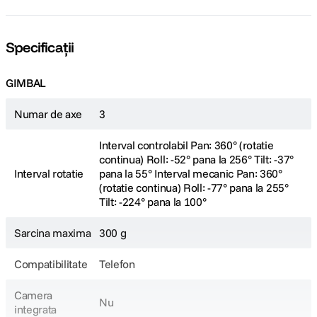
Ajusteaza iluminarea
Specificații
Controleaza direct lumina de umplere a Multifunctional Module 2 prin
intermediul Osmo FrameTap. Cu opt niveluri de luminozitate si opt setari
pentru temperatura de culoare, poti adapta iluminarea oricarui mediu
GIMBAL
pentru portrete naturale si expresive.
Numar de axe
3
Interval controlabil Pan: 360° (rotatie
continua) Roll: -52° pana la 256° Tilt: -37°
Interval rotatie
pana la 55° Interval mecanic Pan: 360°
(rotatie continua) Roll: -77° pana la 255°
Tilt: -224° pana la 100°
Sarcina maxima
300 g
Compatibilitate
Telefon
Camera
Control intuitiv prin joystick
Nu
integrata