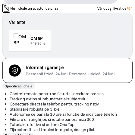
Nu include un adaptor de priza
Vândut și livrat de
F64
Variante
OM 8P
749,90 lei
Informații garanție
Persoană fizică: 24 luni.
Persoană juridică: 24 luni.
Specificații cheie
Control remote pentru selfie-uri si incadrare precisa
Tracking extins si imbunatatit al subiectului
Conectare directa la telefon pentru tracking nativ
Stabilizare robusta pe 3 axe
Autonomie de pana la 10 ore si functie de incarcare telefon
Filmare din unghi jos si rotatie panoramica 360°
Tutoriale intuitive si editare One-Tap
Tija extensibila si trepied integrate, design pliabil