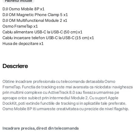
Pachetul include
DJI Osmo Mobile 8P x1
DJI OM Magnetic Phone Clamp 5 x1
DJI OM Multifunctional Module 2 x1
Osmo FrameTap x1
Cablu alimentare USB-C la USB-C (50 cm) x1
Cablu incarcare telefon USB-C la USB-C (15 cm) x1
Husa de depozitare x1
Descriere
Obtine incadrare profesionala cu telecomanda detasabila Osmo
FrameTap. Functia de tracking este mai avansata ca niciodata: navigheaza
prin multimi complexe cu ActiveTrack 8.0 sau fixeaza urmarirea pe
aproape orice subiect prin intermediul Module 2. Cu suport Apple
DockKit, poti extinde functiile de tracking si in aplicatiile tale preferate.
Osmo Mobile 8P iti urmareste creativitatea cu precizie de nivel flagship.
Incadrare precisa, direct din telecomanda