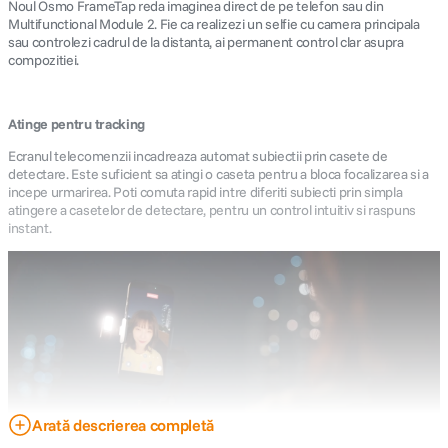
Noul Osmo FrameTap reda imaginea direct de pe telefon sau din
Multifunctional Module 2. Fie ca realizezi un selfie cu camera principala
sau controlezi cadrul de la distanta, ai permanent control clar asupra
compozitiei.
Atinge pentru tracking
Ecranul telecomenzii incadreaza automat subiectii prin casete de
detectare. Este suficient sa atingi o caseta pentru a bloca focalizarea si a
incepe urmarirea. Poti comuta rapid intre diferiti subiecti prin simpla
atingere a casetelor de detectare, pentru un control intuitiv si raspuns
instant.
Arată descrierea completă