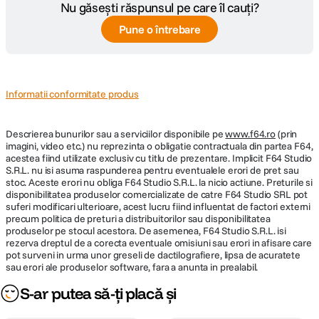
Compatibilitatea cu Apple DockKit permite conectarea rapida prin
Nu găsești răspunsul pe care îl cauți?
Bluetooth. Este suficient sa apropii telefonul de zona NFC a gimbalului
Autonomie
Pune o întrebare
pentru asociere instant, iar tracking-ul incepe imediat dupa fixarea
maxima
10 ore
magnetica.
acumulator
Capacitate
3350 mAh
ActiveTrack 8.0 – focalizare stabila in orice situatie
Informatii conformitate produs
ActiveTrack 8.0 ofera un nivel superior de precizie si stabilitate. Fie ca
DETALII PRODUCATOR
filmezi intr-un concert aglomerat, la un eveniment sau intr-o arena
Descrierea bunurilor sau a serviciilor disponibile pe
www.f64.ro
(prin
sportiva, subiectul ramane permanent in centru. Sistemul gestioneaza
imagini, video etc.) nu reprezinta o obligatie contractuala din partea F64,
eficient obstacolele si miscarile rapide, mentinand focalizarea clara si
Cod producator
CP.OS.00000564
acestea fiind utilizate exclusiv cu titlu de prezentare. Implicit F64 Studio
constanta.
S.R.L. nu isi asuma raspunderea pentru eventualele erori de pret sau
stoc. Aceste erori nu obliga F64 Studio S.R.L. la nicio actiune. Preturile si
disponibilitatea produselor comercializate de catre F64 Studio SRL pot
suferi modificari ulterioare, acest lucru fiind influentat de factori externi
Tracking inteligent si fiabil
precum politica de preturi a distribuitorilor sau disponibilitatea
Oriunde mergi, camera te urmeaza. Osmo Mobile 8P se adapteaza
produselor pe stocul acestora. De asemenea, F64 Studio S.R.L. isi
rezerva dreptul de a corecta eventuale omisiuni sau erori in afisare care
diferitelor scenarii pentru a mentine subiectul clar si permanent in cadru.
pot surveni in urma unor greseli de dactilografiere, lipsa de acuratete
Tracking al subiectului.
Indiferent cum te misti sau schimbi directia,
sau erori ale produselor software, fara a anunta in prealabil.
gimbalul detecteaza automat miscarea si urmareste subiectul in timp real,
S-ar putea să-ți placă și
mentinandu-l mereu in centrul atentiei. Astfel poti realiza cadre dinamice
si expresive cu usurinta.