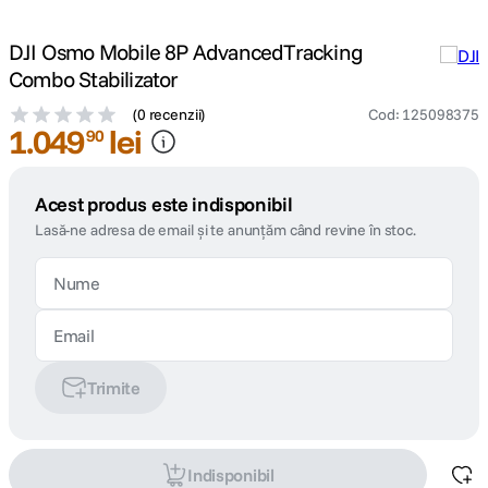
DJI Osmo Mobile 8P AdvancedTracking
Combo Stabilizator
(
0 recenzii
)
Cod
:
125098375
1
.
049
lei
90
Acest produs este indisponibil
Lasă-ne adresa de email și te anunțăm când revine în stoc.
Trimite
Indisponibil