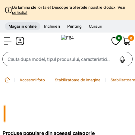
Da lumina ideilor tale! Descopera ofertele noastre Godox!
Vezi
selectia!
Magazin online
Inchirieri
Printing
Cursuri
0
0
Cont
Cauta dupa model, tipul produsului, caracteristici...
Top Cautari
Accesorii foto
Stabilizatoare de imagine
Stabilizatoare
canon g7x
1
.
trepied
2
.
trepied telefon
3
.
Produse populare din aceeasi categorie
peak design
4
.