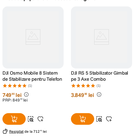
canon sx740 hs
5
.
lavaliera
6
.
card memorie
7
.
ulanzi
8
.
insta 360
DJI Osmo Mobile 8 Sistem
9
.
DJI RS 5 Stabilizator Gimbal
de Stabilizare pentru Telefon
pe 3 Axe Combo
godox
(1)
(1)
10
.
749
lei
3
.
849
lei
90
90
PRP:
849
lei
90
Resigilat
de la
712
lei
41