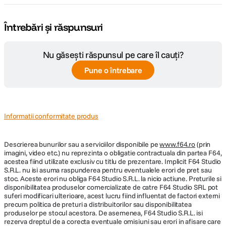
Întrebări și răspunsuri
Nu găsești răspunsul pe care îl cauți?
Pune o întrebare
Informatii conformitate produs
Descrierea bunurilor sau a serviciilor disponibile pe
www.f64.ro
(prin
imagini, video etc.) nu reprezinta o obligatie contractuala din partea F64,
acestea fiind utilizate exclusiv cu titlu de prezentare. Implicit F64 Studio
S.R.L. nu isi asuma raspunderea pentru eventualele erori de pret sau
stoc. Aceste erori nu obliga F64 Studio S.R.L. la nicio actiune. Preturile si
disponibilitatea produselor comercializate de catre F64 Studio SRL pot
suferi modificari ulterioare, acest lucru fiind influentat de factori externi
precum politica de preturi a distribuitorilor sau disponibilitatea
produselor pe stocul acestora. De asemenea, F64 Studio S.R.L. isi
rezerva dreptul de a corecta eventuale omisiuni sau erori in afisare care