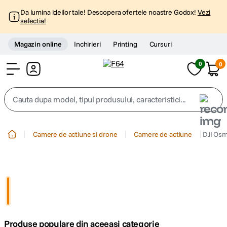
Da lumina ideilor tale! Descopera ofertele noastre Godox!
Vezi
selectia!
Magazin online
Inchirieri
Printing
Cursuri
0
0
Cont
Cauta dupa model, tipul produsului, caracteristici...
Top Cautari
Camere de actiune si drone
Camere de actiune
DJI Osm
canon g7x
1
.
trepied
2
.
trepied telefon
3
.
Produse populare din aceeasi categorie
peak design
4
.