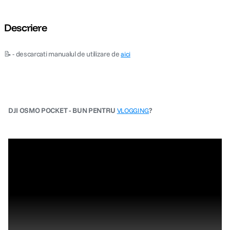
Descriere
📝 - descarcati manualul de utilizare de
aici
DJI OSMO POCKET - BUN PENTRU
?
VLOGGING