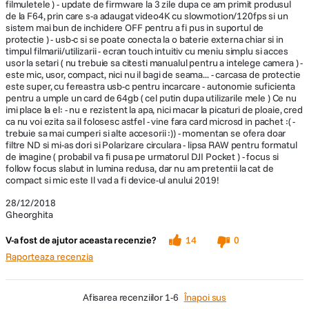
filmuletele ) - update de firmware la 3 zile dupa ce am primit produsul
de la F64, prin care s-a adaugat video4K cu slowmotion/120fps si un
sistem mai bun de inchidere OFF pentru a fi pus in suportul de
protectie ) - usb-c si se poate conecta la o baterie externa chiar si in
timpul filmarii/utilizarii - ecran touch intuitiv cu meniu simplu si acces
usor la setari ( nu trebuie sa citesti manualul pentru a intelege camera ) -
este mic, usor, compact, nici nu il bagi de seama... - carcasa de protectie
este super, cu fereastra usb-c pentru incarcare - autonomie suficienta
pentru a umple un card de 64gb ( cel putin dupa utilizarile mele ) Ce nu
imi place la el: - nu e rezistent la apa, nici macar la picaturi de ploaie, cred
ca nu voi ezita sa il folosesc astfel - vine fara card microsd in pachet :( -
trebuie sa mai cumperi si alte accesorii :)) - momentan se ofera doar
filtre ND si mi-as dori si Polarizare circulara - lipsa RAW pentru formatul
de imagine ( probabil va fi pusa pe urmatorul DJI Pocket ) - focus si
follow focus slabut in lumina redusa, dar nu am pretentii la cat de
compact si mic este Il vad a fi device-ul anului 2019!
28/12/2018
Gheorghita
V-a fost de ajutor aceasta recenzie?
14
0
Raporteaza recenzia
afisarea recenziilor
1-6
Înapoi sus