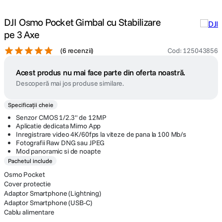
DJI Osmo Pocket Gimbal cu Stabilizare
pe 3 Axe
(
6 recenzii
)
Cod
:
125043856
Acest produs nu mai face parte din oferta noastră.
Descoperă mai jos produse similare.
Specificații cheie
Senzor CMOS 1/2.3" de 12MP
Aplicatie dedicata Mimo App
Inregistrare video 4K/60fps la viteze de pana la 100 Mb/s
Fotografii Raw DNG sau JPEG
Mod panoramic si de noapte
Pachetul include
Osmo Pocket
Cover protectie
Adaptor Smartphone (Lightning)
Adaptor Smartphone (USB-C)
Cablu alimentare