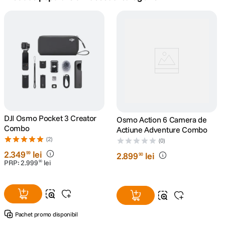
canon sx740 hs
5
.
lavaliera
6
.
card memorie
7
.
ulanzi
8
.
insta 360
DJI Osmo Pocket 3 Creator
9
.
Osmo Action 6 Camera de
Combo
Actiune Adventure Combo
(2)
godox
(0)
10
.
2
.
349
lei
99
2
.
899
lei
90
PRP:
2
.
999
lei
90
Pachet promo disponibil