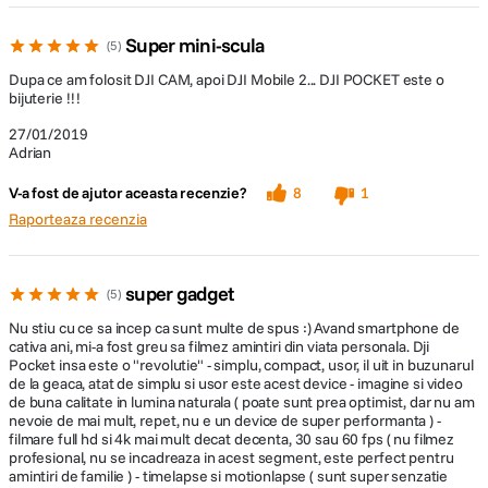
-Formatele de fotografiel: JPEG / JPEG + DNG
Super mini-scula
5
-Formate video: MP4 / MOV (MPEG-4 AVC / H.264)
Dupa ce am folosit DJI CAM, apoi DJI Mobile 2... DJI POCKET este o
bijuterie !!!
-Carduri SD acceptate: microSD (capacitate maxima: 256 GB)
27/01/2019
-Iesire audio: 48 KHz AAC
Adrian
V-a fost de ajutor aceasta recenzie?
8
1
Baterie
Raporteaza recenzia
-Tip: LiPo
-Capacitate: 875 mAh
super gadget
5
Nu stiu cu ce sa incep ca sunt multe de spus :) Avand smartphone de
-Energie: 6,738 Wh
cativa ani, mi-a fost greu sa filmez amintiri din viata personala. Dji
Pocket insa este o "revolutie" - simplu, compact, usor, il uit in buzunarul
-Voltaj: 7,7 V
de la geaca, atat de simplu si usor este acest device - imagine si video
de buna calitate in lumina naturala ( poate sunt prea optimist, dar nu am
-Temperatura de Operare: 0 ° -40 ° C (32 ° -104 ° F)
nevoie de mai mult, repet, nu e un device de super performanta ) -
filmare full hd si 4k mai mult decat decenta, 30 sau 60 fps ( nu filmez
-Timpul de functionare: 140 minute
profesional, nu se incadreaza in acest segment, este perfect pentru
amintiri de familie ) - timelapse si motionlapse ( sunt super senzatie
-Timp de incarcare: 73 de minute