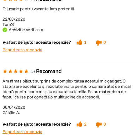
Alimentare
-Pixeli eficienti: 12M
7.7 VDC, 875 mAh
O jucarie pentru vacante fara pretentii
-Obiectiv FOV: 80 ° F2.0
Timp incarcare
2 ore
22/08/2020
TonYS
Intervalul ISO:
Achizitie verificata
Modalitate
USB
-Foto: 100-3200
incarcare
V-a fost de ajutor aceasta recenzie?
1
0
-Video: 100-3200
Raporteaza recenzia
DETALII PRODUCATOR
-Viteza obturatorului electronic: 8s-1 / 8000s
Cod producator
Recomand
DJI Osmo Pocket
-Dimensiunea maxima a imaginii: 4000 × 3000 pixeli
5
Am rămas plăcut surprins de complexitatea acestui mic gadget. O
-Moduri de fotografiere: Fotografiere individuala, Panorama, Timelapse,
stabilizare excelenta și rezoluție inalta pentru o cameră atat de mica!
Motionlapse
Ideală pentru concedii sau excursii cu familia. Sa nu mai vorbim de
faptul ca i se pot conecta o multitudine de accesorii.
-Rezolutie video: 4K Ultra HD: 3840 × 2160
24/25/30/48/50 / 60p FHD: 1920 × 1080 24/25/30/48/50/60
06/04/2020
Cătălin A.
-Moduri de inregistrare video: Auto
V-a fost de ajutor aceasta recenzie?
2
0
-Bitrate: 100 Mbps
Raporteaza recenzia
-Formate de fisier acceptate: FAT32 (≤32 GB), exFAT (> 64 GB)