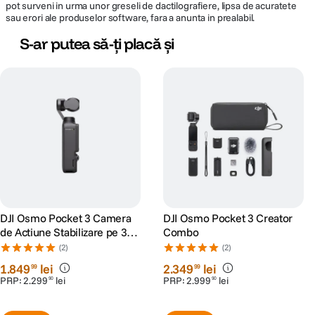
pot surveni in urma unor greseli de dactilografiere, lipsa de acuratete
sau erori ale produselor software, fara a anunta in prealabil.
S-ar putea să-ți placă și
DJI Osmo Pocket 3 Camera
DJI Osmo Pocket 3 Creator
de Actiune Stabilizare pe 3
Combo
axe
(2)
(2)
1
.
849
lei
2
.
349
lei
99
99
PRP:
2
.
299
lei
PRP:
2
.
999
lei
90
90