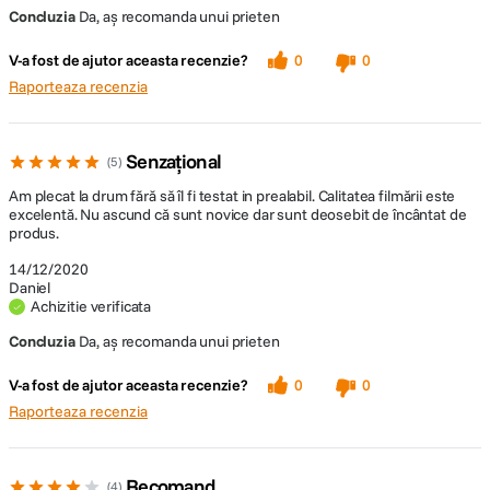
A fost un cadou?
Da
Concluzia
Da, aș recomanda unui prieten
Wi-Fi
Nu
General
V-a fost de ajutor aceasta recenzie?
0
0
-Dimensiuni: 121,9 × 36,9 × 28,6 mm
Dimensiuni
121.9 x 36.9 x 28.6 mm
Raporteaza recenzia
-Greutat: 116 g
Greutate
116 g
Senzațional
Gimbal
5
AUDIO:
Am plecat la drum fără să îl fi testat in prealabil. Calitatea filmării este
Gama controlabila:
excelentă. Nu ascund că sunt novice dar sunt deosebit de încântat de
Microfon
produs.
Da
-Pan: -230 ° pana la + 50 °
incorporat
14/12/2020
-Inclinare: -95 ° pana la + 50 °
Daniel
Difuzor
Achizitie verificata
Nu
incorporat
-Roll: ± 45 °
Concluzia
Da, aș recomanda unui prieten
-Viteza maxima controlabila: 120 ° / s
Intrare microfon
Nu
V-a fost de ajutor aceasta recenzie?
0
0
Raporteaza recenzia
Aparat Foto
ALIMENTARE:
-Senzor: 1 / 2.3 "CMOS
Acumulator reincarcabil Li-Ion Polymer
Recomand
4