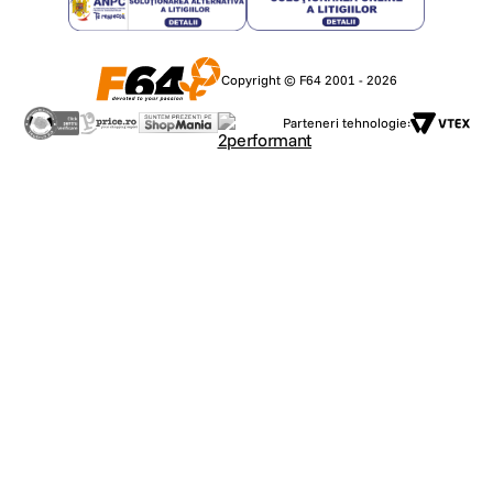
Copyright © F64 2001 - 2026
Ecosistemul
Conectare
Pro Audio
Parteneri tehnologie:
de
directa
Integrat
conectivitate
OsmoAudio
Sistemul audio integrat
DJI
pentru
cu trei microfoane
OsmoAudio
microfoane
surprinde sunet stereo
bogat, iar algoritmul
Ecosistemul DJI
Permite conectarea
inteligent de reducere a
OsmoAudio permite
directa a doua
zgomotului atenueaza
conectarea directa a
transmitatoare de
vantul pentru ca vocea
doua transmitatoare de
microfon DJI pentru
ta sa fie clara si bine
microfon DJI, captand
captare duala de sunet
definita.
sunet de inalta calitate
de inalta calitate, fara
fara a avea nevoie de un
receptor.
receptor. Activeaza
functia Built-in Mic
Audio Backup pentru a
combina sunetele
ambientale bogate,
obtinand o experienta