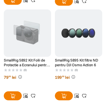
SmallRig 5892 Kit Folii de
SmallRig 5895 Kit filtre ND
Protectie a Ecranului pentru
pentru DJI Osmo Action 6
DJI Osmo Action 6
(0)
(0)
79
lei
199
lei
99
99