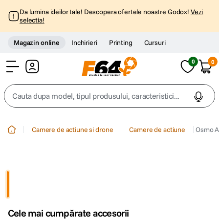
Da lumina ideilor tale! Descopera ofertele noastre Godox!
Vezi
selectia!
Magazin online
Inchirieri
Printing
Cursuri
0
0
Cont
Cauta dupa model, tipul produsului, caracteristici...
Top Cautari
Camere de actiune si drone
Camere de actiune
Osmo A
canon g7x
1
.
trepied
2
.
trepied telefon
3
.
Cele mai cumpărate accesorii
peak design
4
.