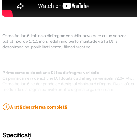
Osmo Action 6 imbina o diafragma variabila inovatoare cu un senzor
patrat nou, de 1/1.1 inch, redefinind performanta de varf a DJI si
deschizand noi posibilitati pentru filmari creative.
Prima camera de actiune DJI cu diafragma variabila
Ca prima camera de actiune DJI dotata cu diafragma variabila f/2.0–f/4.0,
Osmo Action 6 se desprinde de designul clasic cu diafragma fixa si ofera
moduri de diafragma potrivite pentru o gama larga de situatii.
Arată descrierea completă
Diafragma mai mare, creativitate fara limite
Cu o diafragma maxima f/2.0, Osmo Action 6 ofera performante
excelente in lumina scazuta, livrand o calitate vizibila superioara a imaginii.
Alaturi de obiectivul Macro, poti surprinde cadre apropiate impresionante
Specificații
cu mancare, animale de companie si multe altele, beneficiind de un efect