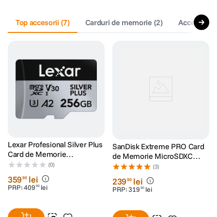
canon sx740 hs
Top accesorii
5
.
(
7
)
Carduri de memorie
(
2
)
Accesorii c
lavaliera
6
.
card memorie
7
.
ulanzi
8
.
insta 360
9
.
godox
10
.
Lexar Profesional Silver Plus
SanDisk Extreme PRO Card
Card de Memorie
de Memorie MicroSDXC
microSDXC 256GB UHS-I
(0)
128GB A2 C10 V30 UHS-I U3
(3)
V30
+ Adaptor SD + 2 Ani
359
lei
90
239
lei
90
RescuePRO Deluxe
PRP:
409
lei
90
PRP:
319
lei
90