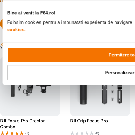
5
.
899
lei
119
lei
Pro
Bine ai venit la F64.ro!
Folosim cookies pentru a imbunatati experienta de navigare. P
cookies.
Populare în aceeași categorie
Permitere to
Personalizeaz
DJI Focus Pro Creator
DJI Grip Focus Pro
Combo
(1)
(0)