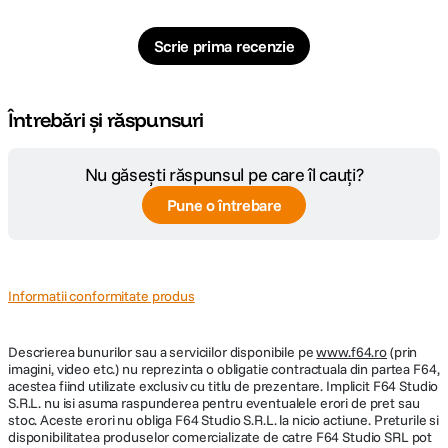
Scrie prima recenzie
Întrebări și răspunsuri
Nu găsești răspunsul pe care îl cauți?
Pune o întrebare
Informatii conformitate produs
Descrierea bunurilor sau a serviciilor disponibile pe
www.f64.ro
(prin
imagini, video etc.) nu reprezinta o obligatie contractuala din partea F64,
acestea fiind utilizate exclusiv cu titlu de prezentare. Implicit F64 Studio
S.R.L. nu isi asuma raspunderea pentru eventualele erori de pret sau
stoc. Aceste erori nu obliga F64 Studio S.R.L. la nicio actiune. Preturile si
disponibilitatea produselor comercializate de catre F64 Studio SRL pot