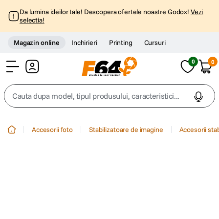
Da lumina ideilor tale! Descopera ofertele noastre Godox!
Vezi
selectia!
Magazin online
Inchirieri
Printing
Cursuri
0
0
Cont
Cauta dupa model, tipul produsului, caracteristici...
Top Cautari
Accesorii foto
Stabilizatoare de imagine
Accesorii sta
canon g7x
1
.
trepied
2
.
trepied telefon
3
.
peak design
4
.