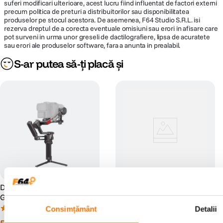
suferi modificari ulterioare, acest lucru fiind influentat de factori externi
precum politica de preturi a distribuitorilor sau disponibilitatea
produselor pe stocul acestora. De asemenea, F64 Studio S.R.L. isi
rezerva dreptul de a corecta eventuale omisiuni sau erori in afisare care
pot surveni in urma unor greseli de dactilografiere, lipsa de acuratete
sau erori ale produselor software, fara a anunta in prealabil.
S-ar putea să-ți placă și
DJI RS4 Pro Stabilizator
SmallRig 3025 Suport pentru
Gimbal 3 Axe Combo
Accesorii cu Clema NATO
pentru DJI RS 2 / RSC 2 / RS
(11)
Consimțământ
Detalii
(0)
3 / RS 3 Pro / RS 4 / RS 4
90
99