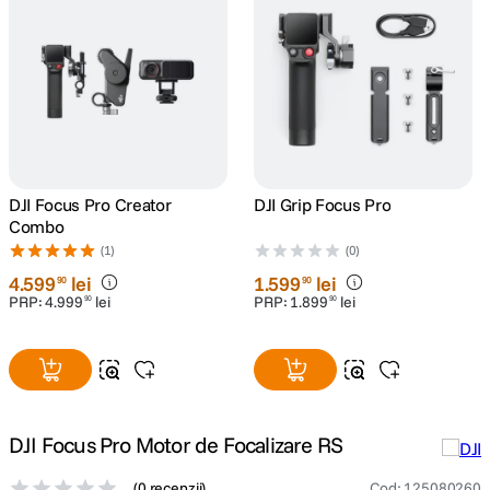
DJI Focus Pro Creator
DJI Grip Focus Pro
Combo
(1)
(0)
4
.
599
lei
1
.
599
lei
90
90
PRP:
4
.
999
lei
PRP:
1
.
899
lei
90
90
DJI Focus Pro Motor de Focalizare RS
(
0 recenzii
)
Cod
:
125080260