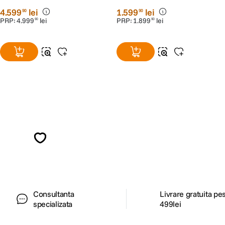
4
.
599
lei
1
.
599
lei
90
90
PRP:
4
.
999
lei
PRP:
1
.
899
lei
90
90
Alatura-te comunitatii creatorilor
Descopera inspiratie, recomandari utile,
ghiduri foto-video si oferte pregatite special
pentru tine.
Consultanta
Livrare gratuita pe
specializata
499lei