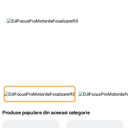
canon sx740 hs
5
.
lavaliera
6
.
card memorie
7
.
dji mic mini
8
.
dji osmo
9
.
insta 360
10
.
Produse populare din aceeasi categorie