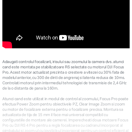
Adaugati controlul focalizarii, irisului sau zoomului la camera dvs. atunci
cand este montata pe stabilizatoare RS selectate cu motorul DJI Focus
Pro. Acest motor actualizat prezinta o crestere a vitezei cu 30% fata de
modelul anterior, cu 300 de dinti de angrenaj si latenta redusa de 10ms.
Controlati motorul prin intermediul tehnologiei de transmisie de 2,4 GHz
de la o distanta de pana la 160m.
Atunci cand este utilizat in modul de control al zoomului, Focus Pro poate
efectua Power Zoom pentru obiectivele PZ, Clear Image Zoom si zoom
cu motor de focalizare externa pentru o focalizare precisa. Montura sa
actualizata de tija de 15 mm il face mai universal compatibil cu
configuratiile de montare ale camerei. Imperecheati doua motoare Focus
Pro cu DJI RS 4 Pro pentru a regla focalizarea cu cadranul incorporat al
gimbalului si zoom-ul cu joystick-ul incorporat pentru un control eficient al