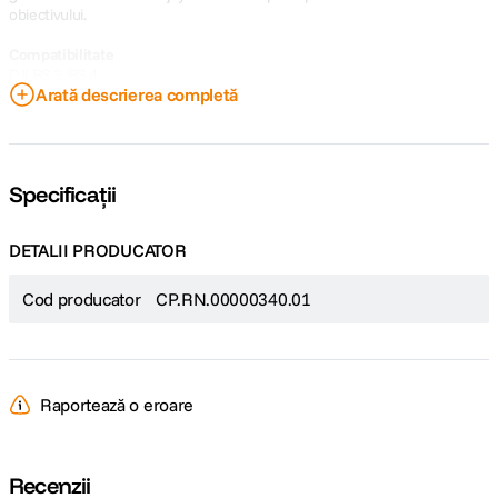
obiectivului.
Compatibilitate
DJI RS 3, RS 4
Arată descrierea completă
DJI RS 3 Pro, RS 4 Pro
DJI Ronin 4D Flex
DJI Focus Pro Grip, Focus Pro Hand Unit
Specificații
DETALII PRODUCATOR
Cod producator
CP.RN.00000340.01
Raportează o eroare
Recenzii