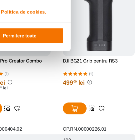
i
Politica de cookies.
Permitere toate
 Pro Creator Combo
DJI BG21 Grip pentru RS3
(1)
(1)
lei
499
lei
00
lei
90
000404.02
CP.RN.00000226.01
499