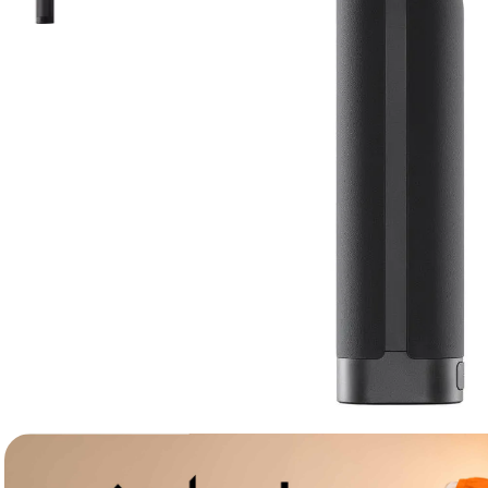
lavaliera
6
.
sony fx
7
.
card memorie
8
.
dji mic mini
9
.
dji osmo
10
.