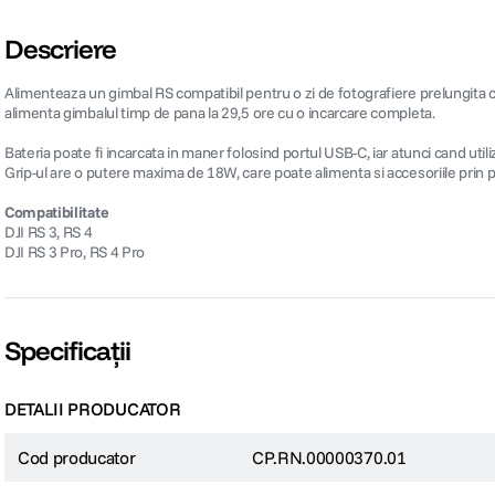
Descriere
Alimenteaza un gimbal RS compatibil pentru o zi de fotografiere prelungita 
alimenta gimbalul timp de pana la 29,5 ore cu o incarcare completa.
Bateria poate fi incarcata in maner folosind portul USB-C, iar atunci cand uti
Grip-ul are o putere maxima de 18W, care poate alimenta si accesoriile prin 
Compatibilitate
DJI RS 3, RS 4
DJI RS 3 Pro, RS 4 Pro
Specificații
DETALII PRODUCATOR
Cod producator
CP.RN.00000370.01