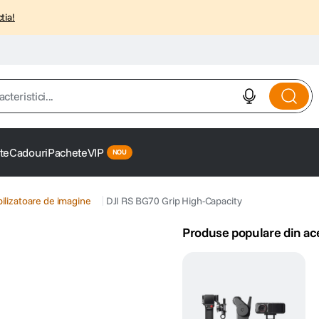
tia!
istici...
te
Cadouri
Pachete
VIP
bilizatoare de imagine
DJI RS BG70 Grip High-Capacity
Produse populare din ac