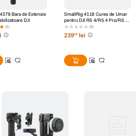
4378 Bara de Extensie
SmallRig 4118 Curea de Umar
bilizatoare DJI
pentru DJI RS 4/RS 4 Pro/RS
3/RS 3 Pro/RS 2
(1)
(0)
i
239
lei
00