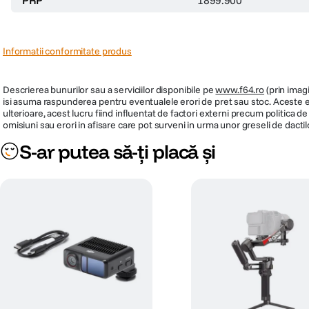
Informatii conformitate produs
Descrierea bunurilor sau a serviciilor disponibile pe
www.f64.ro
(prin imagi
isi asuma raspunderea pentru eventualele erori de pret sau stoc. Aceste ero
ulterioare, acest lucru fiind influentat de factori externi precum politica 
omisiuni sau erori in afisare care pot surveni in urma unor greseli de dactil
S-ar putea să-ți placă și