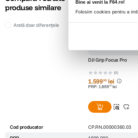
Bine ai venit la F64.ro!
produse similare
Folosim cookies pentru a imbu
Arată doar diferențele
DJI Grip Focus Pro
(0)
1
.
599
lei
90
PRP:
1
.
899
lei
90
Cod producator
CP.RN.00000360.03
PRP
1899.900