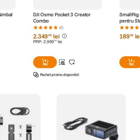
Gimbal
DJI Osmo Pocket 3 Creator
SmallRig 
Combo
pentru Sta
(2)
2
.
349
lei
189
le
99
99
PRP:
2
.
999
lei
90
Pachet promo disponibil