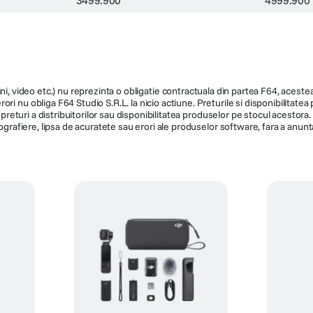
ni, video etc.) nu reprezinta o obligatie contractuala din partea F64, acestea 
ri nu obliga F64 Studio S.R.L. la nicio actiune. Preturile si disponibilitate
de preturi a distribuitorilor sau disponibilitatea produselor pe stocul acesto
ografiere, lipsa de acuratete sau erori ale produselor software, fara a anunta