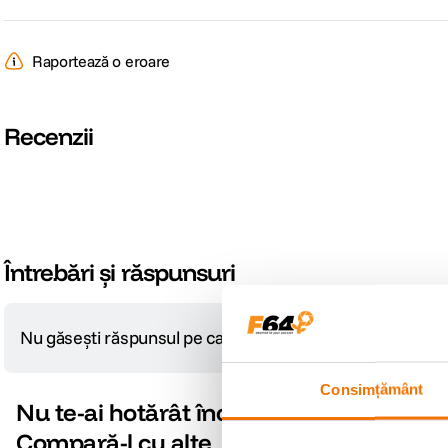
Raportează o eroare
Recenzii
Întrebări și răspunsuri
Nu găsești răspunsul pe care îl cauți?
Pune o întrebare
Consimțământ
Nu te-ai hotărât încă?
Compară-l cu alte