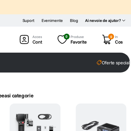
Suport
Evenimente
Blog
Ai nevoie de ajutor?
0
Produse
0
In
Cont
Favorite
Cos
Oferte special
eeasi categorie