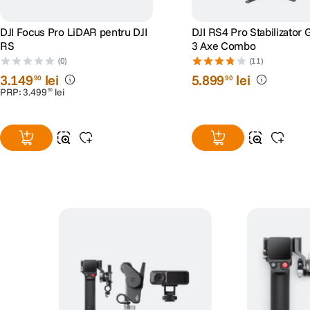
DJI Focus Pro LiDAR pentru DJI
DJI RS4 Pro Stabilizator 
RS
3 Axe Combo
(0)
(11)
3
.
149
lei
5
.
899
lei
90
90
PRP:
3
.
499
lei
90