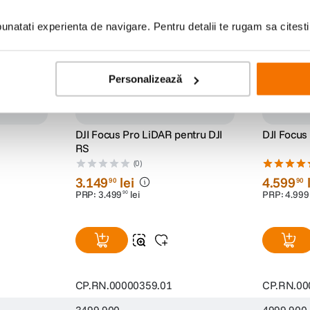
natati experienta de navigare. Pentru detalii te rugam sa citest
Personalizează
DJI Focus Pro LiDAR pentru DJI
DJI Focus
RS
(0)
3
.
149
lei
4
.
599
90
90
PRP:
3
.
499
lei
PRP:
4
.
999
90
CP.RN.00000359.01
CP.RN.00
3499.900
4999.900