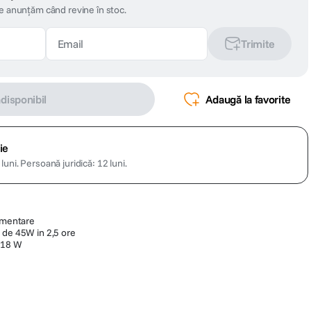
te anunțăm când revine în stoc.
Trimite
ndisponibil
Adaugă la favorite
ie
luni.
Persoană juridică: 12 luni.
limentare
 de 45W in 2,5 ore
 18 W