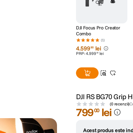
DJI Focus Pro Creator
Combo
(1)
4
.
599
lei
90
PRP:
4
.
999
lei
90
DJI RS BG70 Grip H
(
0 recenzii
)
C
799
lei
00
Acest produs este ind