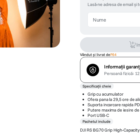
Lasă-ne adresa de email și 
I
Vândut și livrat de
F64
Informații garanț
Persoană fizică: 12 
Specificații cheie
Grip cu acumulator
Ofera pana la 29,5 ore de a
Suporta incarcare rapida PD
Putere maxima de iesire de
Port USB-C
Pachetul include
DJI RS BG70 Grip High-Capacity