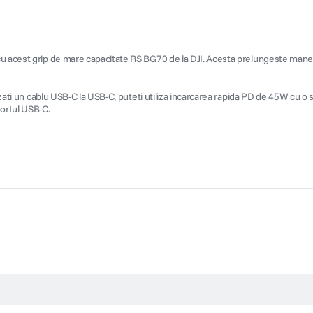
cu acest grip de mare capacitate RS BG70 de la DJI. Acesta prelungeste maneru
lizati un cablu USB-C la USB-C, puteti utiliza incarcarea rapida PD de 45W cu o
portul USB-C.