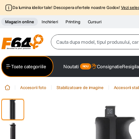
Da lumina ideilor tale! Descopera ofertele noastre Godox!
Vezi selec
Magazin online
Inchirieri
Printing
Cursuri
Cauta dupa model, tipul produsului, caracter
Top Cautari
Toate categoriile
Noutati
Consignatie
Resigila
canon g7x
1
.
Accesorii foto
Stabilizatoare de imagine
Accesorii sta
trepied
2
.
trepied telefon
3
.
peak design
4
.
canon sx740 hs
5
.