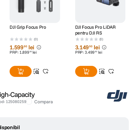
DJI Grip Focus Pro
DJI Focus Pro LiDAR
pentru DJI RS
(0)
(0)
1
.
599
lei
3
.
149
lei
90
90
PRP:
1
.
899
lei
PRP:
3
.
499
lei
90
90
igh-Capacity
Compara
od
:
125080259
isponibil