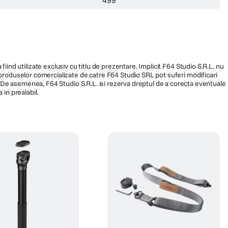
fiind utilizate exclusiv cu titlu de prezentare. Implicit F64 Studio S.R.L. nu
a produselor comercializate de catre F64 Studio SRL pot suferi modificari
ra. De asemenea, F64 Studio S.R.L. isi rezerva dreptul de a corecta eventuale
 in prealabil.