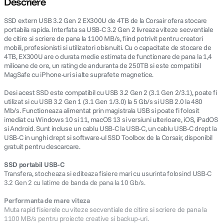
Descriere
SSD extern USB 3.2 Gen 2 EX300U de 4TB de la Corsair ofera stocare
lavaliera
5
.
portabila rapida. Interfata sa USB-C 3.2 Gen 2 livreaza viteze secventiale
de citire si scriere de pana la 1100 MB/s, fiind potrivit pentru creatori
canon sx740 hs
6
.
mobili, profesionisti si utilizatori obisnuiti. Cu o capacitate de stocare de
4TB, EX300U are o durata medie estimata de functionare de pana la 1,4
milioane de ore, un rating de anduranta de 250TB si este compatibil
card memorie
7
.
MagSafe cu iPhone-uri si alte suprafete magnetice.
Desi acest SSD este compatibil cu USB 3.2 Gen 2 (3.1 Gen 2/3.1), poate fi
sony fx
8
.
utilizat si cu USB 3.2 Gen 1 (3.1 Gen 1/3.0) la 5 Gb/s si USB 2.0 la 480
Mb/s. Functioneaza alimentat prin magistrala USB si poate fi folosit
dji mic mini
9
.
imediat cu Windows 10 si 11, macOS 13 si versiuni ulterioare, iOS, iPadOS
si Android. Sunt incluse un cablu USB-C la USB-C, un cablu USB-C drept la
USB-C in unghi drept si software-ul SSD Toolbox de la Corsair, disponibil
dji osmo pocket 4
10
.
gratuit pentru descarcare.
SSD portabil USB-C
Transfera, stocheaza si editeaza fisiere mari cu usurinta folosind USB-C
3.2 Gen 2 cu latime de banda de pana la 10 Gb/s.
Performanta de mare viteza
Muta rapid fisierele cu viteze secventiale de citire si scriere de pana la
1100 MB/s pentru proiecte creative si backup-uri.