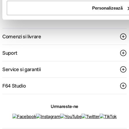
Consultanta
Livrare gratuita pe
Personalizează
specializata
499lei
Comenzi si livrare
Suport
Service si garantii
F64 Studio
Urmareste-ne