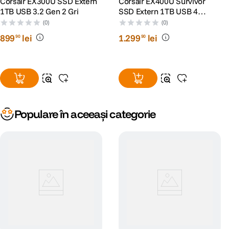
Corsair EX300U SSD Extern
Corsair EX400U Survivor
1TB USB 3.2 Gen 2 Gri
SSD Extern 1TB USB 4
Negru
(0)
(0)
899
lei
1
.
299
lei
90
90
Populare în aceeași categorie