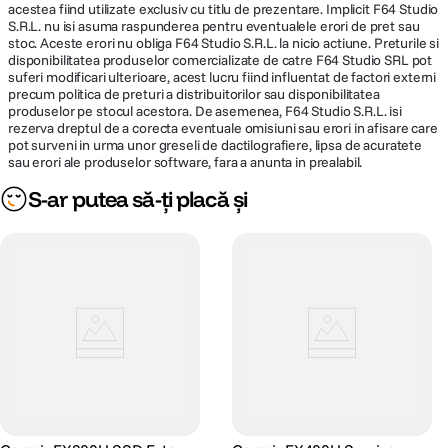
acestea fiind utilizate exclusiv cu titlu de prezentare. Implicit F64 Studio
S.R.L. nu isi asuma raspunderea pentru eventualele erori de pret sau
stoc. Aceste erori nu obliga F64 Studio S.R.L. la nicio actiune. Preturile si
disponibilitatea produselor comercializate de catre F64 Studio SRL pot
suferi modificari ulterioare, acest lucru fiind influentat de factori externi
precum politica de preturi a distribuitorilor sau disponibilitatea
produselor pe stocul acestora. De asemenea, F64 Studio S.R.L. isi
rezerva dreptul de a corecta eventuale omisiuni sau erori in afisare care
pot surveni in urma unor greseli de dactilografiere, lipsa de acuratete
sau erori ale produselor software, fara a anunta in prealabil.
S-ar putea să-ți placă și