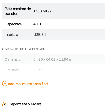
Rata maxima de
1100 MB/s
transfer
Capacitate
4 TB
Interfata
USB 3.2
CARACTERISTICI FIZICE:
Dimensiuni
64.26 x 64.01 x 11.94 mm
Greutate
36 gr
Culoare
Gri
Vezi mai multe specificații
DETALII PRODUCATOR
Raportează o eroare
Cod producator
CSSD-EX300U4TB