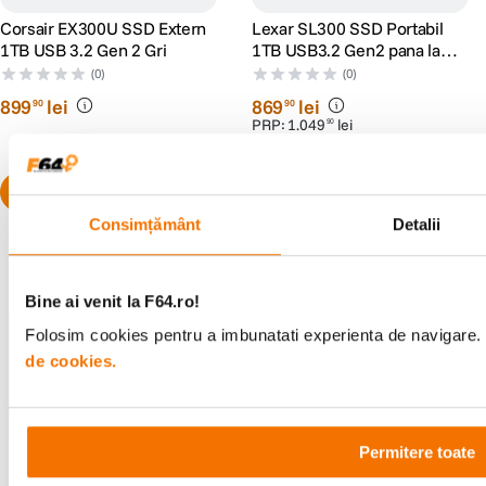
Corsair EX300U SSD Extern
Lexar SL300 SSD Portabil
1TB USB 3.2 Gen 2 Gri
1TB USB3.2 Gen2 pana la
R1050/W1000
(0)
(0)
899
lei
869
lei
90
90
PRP:
1
.
049
lei
90
Consimțământ
Detalii
Bine ai venit la F64.ro!
Alatura-te comunitatii creatorilor
Folosim cookies pentru a imbunatati experienta de navigare. P
Descopera inspiratie, recomandari utile,
de cookies.
ghiduri foto-video si oferte pregatite special
pentru tine.
Permitere toate