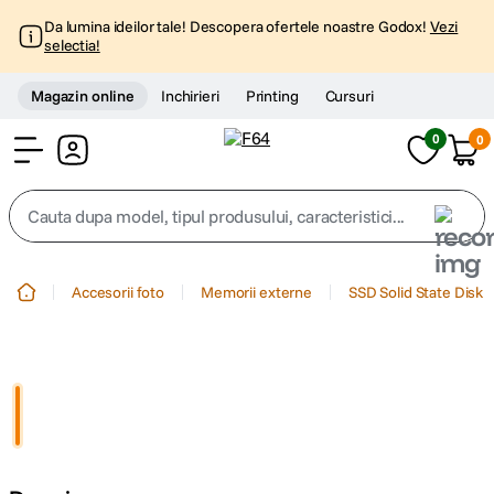
Da lumina ideilor tale! Descopera ofertele noastre Godox!
Vezi
selectia!
Magazin online
Inchirieri
Printing
Cursuri
0
0
Cont
Cauta dupa model, tipul produsului, caracteristici...
Top Cautari
Accesorii foto
Memorii externe
SSD Solid State Disk
canon g7x
1
.
trepied
2
.
trepied telefon
3
.
peak design
4
.