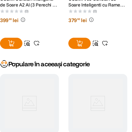
de Soare A2 AI (3 Perechi de
Soare Inteligenti cu Rame
Camera
Nu
Lentile Interschimbabile)
Rotunde
(0)
(0)
integrata
399
lei
379
lei
90
90
Control prin
Nu
gesturi
Control vocal
Da
Aplicatie
Nu
Populare în aceeași categorie
dedicata
DETALII PRODUCATOR
Cod producator
083705
Pagina
https://www.colmi.com/colmi-g06-smart-
producator
glasses/