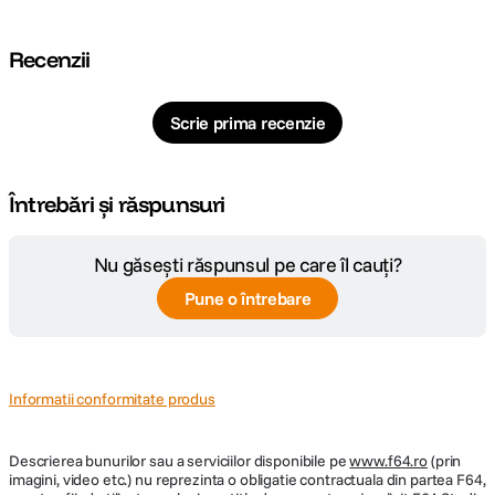
CARACTERISTICI FIZICE:
Recenzii
Culoare
Negru
Dimensiuni
Scrie prima recenzie
145 x 160 x 53 mm
(WxHxD)
Greutate
43 g
Întrebări și răspunsuri
PROTECTIE VIZUALA
Nu găsești răspunsul pe care îl cauți?
Pune o întrebare
Filtru
Nu
electrochromic
Low Blue Light
Nu
Informatii conformitate produs
Flicker-Free
Nu
Descrierea bunurilor sau a serviciilor disponibile pe
www.f64.ro
(prin
imagini, video etc.) nu reprezinta o obligatie contractuala din partea F64,
SPECIFICATII GENERALE