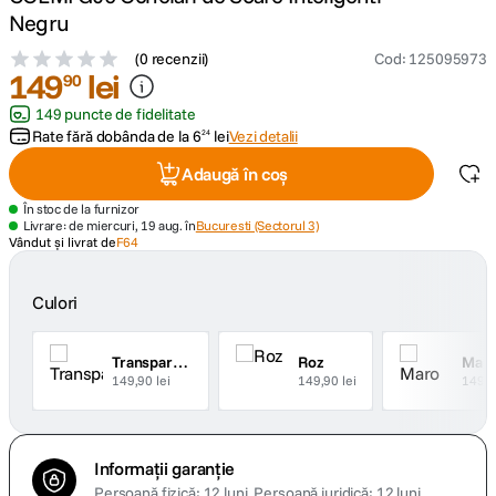
Negru
canon sx740 hs
5
.
(
0 recenzii
)
Cod
:
125095973
149
lei
90
lavaliera
6
.
149 puncte de fidelitate
Rate fără dobânda de la
6
lei
Vezi detalii
24
sony fx
7
.
Adaugă în coș
card memorie
8
.
În stoc de la furnizor
Livrare: de miercuri, 19 aug. în
Bucuresti (Sectorul 3)
Vândut și livrat de
F64
dji mic mini
9
.
Culori
dji osmo
10
.
Transparent
Roz
Mar
149,90 lei
149,90 lei
149,9
Informații garanție
Persoană fizică: 12 luni.
Persoană juridică: 12 luni.