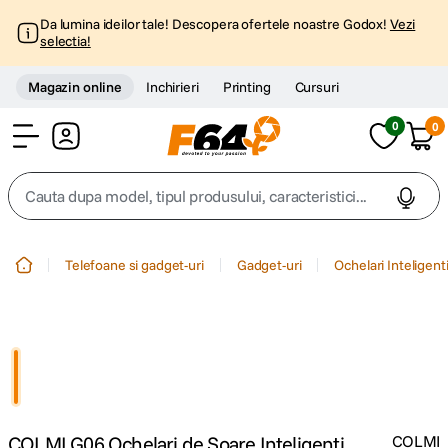
Da lumina ideilor tale! Descopera ofertele noastre Godox!
Vezi
selectia!
Magazin online
Inchirieri
Printing
Cursuri
0
0
Cont
Cauta dupa model, tipul produsului, caracteristici...
Top Cautari
Telefoane si gadget-uri
Gadget-uri
Ochelari Inteligent
canon g7x
1
.
trepied
2
.
trepied telefon
3
.
COLMI G06 Ochelari de Soare Inteligenti
COLMI
peak design
4
.