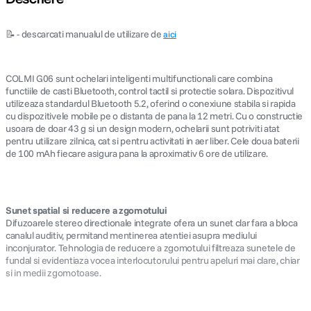
📝 - descarcati manualul de utilizare de
aici
COLMI G06 sunt ochelari inteligenti multifunctionali care combina
functiile de casti Bluetooth, control tactil si protectie solara. Dispozitivul
utilizeaza standardul Bluetooth 5.2, oferind o conexiune stabila si rapida
cu dispozitivele mobile pe o distanta de pana la 12 metri. Cu o constructie
usoara de doar 43 g si un design modern, ochelarii sunt potriviti atat
pentru utilizare zilnica, cat si pentru activitati in aer liber. Cele doua baterii
de 100 mAh fiecare asigura pana la aproximativ 6 ore de utilizare.
Sunet spatial si reducere a zgomotului
Difuzoarele stereo directionale integrate ofera un sunet clar fara a bloca
canalul auditiv, permitand mentinerea atentiei asupra mediului
inconjurator. Tehnologia de reducere a zgomotului filtreaza sunetele de
fundal si evidentiaza vocea interlocutorului pentru apeluri mai clare, chiar
si in medii zgomotoase.