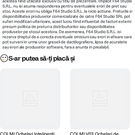
acestea fiind utilizate exclusiv cu titlu de prezentare. Implicit F64 Studio
S.R.L. nu isi asuma raspunderea pentru eventualele erori de pret sau
stoc. Aceste erori nu obliga F64 Studio S.R.L. la nicio actiune. Preturile si
Difuzoare stereo open-ear directionale
Sistem audio
disponibilitatea produselor comercializate de catre F64 Studio SRL pot
Reducere zgomot pentru apeluri clare
suferi modificari ulterioare, acest lucru fiind influentat de factori externi
precum politica de preturi a distribuitorilor sau disponibilitatea
produselor pe stocul acestora. De asemenea, F64 Studio S.R.L. isi
Conectivitate
Bluetooth
rezerva dreptul de a corecta eventuale omisiuni sau erori in afisare care
pot surveni in urma unor greseli de dactilografiere, lipsa de acuratete
Compatibilitate
Android 4.4 si versiuni mai noi; iOS 8.0 si
sau erori ale produselor software, fara a anunta in prealabil.
sistem
versiuni mai noi; Harmony OS
S-ar putea să-ți placă și
Alimentare
2x Baterie litiu-polimer 100 mAh
Detectie purtare
Nu
FUNCTII SMART
Procesor
Chipset dedicat
integrat
Tip tracking
Fara tracking
COLMI Ochelari Inteligenti
COLMI V03 Ochelari de