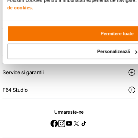
Folosim cookies pentru a imbunatati experienta de navigare. P
Consultanta
Livrare gratuita pe
de cookies.
specializata
499lei
Permitere toate
Comenzi si livrare
Personalizează
Suport
Service si garantii
F64 Studio
Urmareste-ne