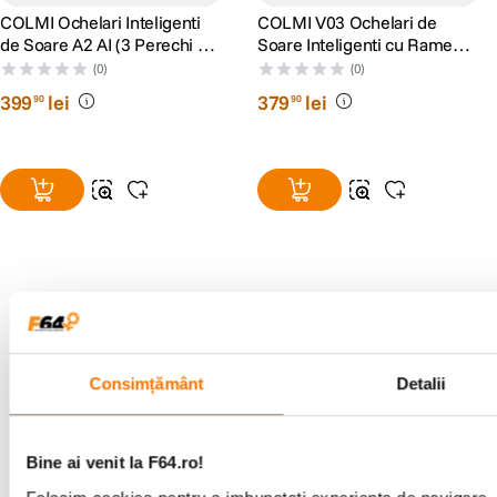
COLMI Ochelari Inteligenti
COLMI V03 Ochelari de
de Soare A2 AI (3 Perechi de
Soare Inteligenti cu Rame
Lentile Interschimbabile)
Rotunde
(0)
(0)
399
lei
379
lei
90
90
Alatura-te comunitatii creatorilor
Descopera inspiratie, recomandari utile,
ghiduri foto-video si oferte pregatite special
Consimțământ
Detalii
pentru tine.
Bine ai venit la F64.ro!