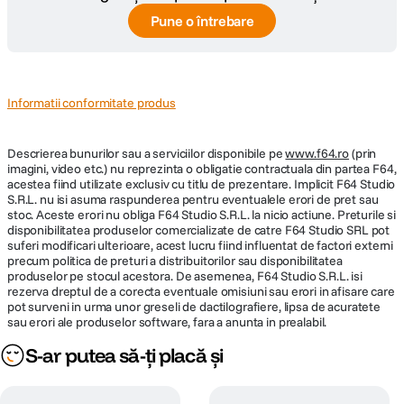
Pune o întrebare
Informatii conformitate produs
Descrierea bunurilor sau a serviciilor disponibile pe
www.f64.ro
(prin
imagini, video etc.) nu reprezinta o obligatie contractuala din partea F64,
acestea fiind utilizate exclusiv cu titlu de prezentare. Implicit F64 Studio
S.R.L. nu isi asuma raspunderea pentru eventualele erori de pret sau
stoc. Aceste erori nu obliga F64 Studio S.R.L. la nicio actiune. Preturile si
disponibilitatea produselor comercializate de catre F64 Studio SRL pot
suferi modificari ulterioare, acest lucru fiind influentat de factori externi
precum politica de preturi a distribuitorilor sau disponibilitatea
produselor pe stocul acestora. De asemenea, F64 Studio S.R.L. isi
rezerva dreptul de a corecta eventuale omisiuni sau erori in afisare care
pot surveni in urma unor greseli de dactilografiere, lipsa de acuratete
sau erori ale produselor software, fara a anunta in prealabil.
S-ar putea să-ți placă și