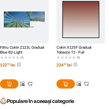
Filtru Cokin Z123L Gradual
Cokin X125F Gradual
Blue B2-Light
Tobacco T2 - Full
(0)
(0)
122
lei
224
lei
00
00
Populare în aceeași categorie