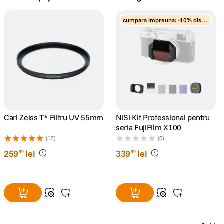
canon sx740 hs
cumpara impreuna: -10% disco
5
.
unt
lavaliera
6
.
card memorie
7
.
dji mic mini
8
.
dji osmo
Carl Zeiss T* Filtru UV 55mm
NiSi Kit Professional pentru
9
.
seria FujiFilm X100
(12)
(0)
insta 360
10
.
259
lei
339
lei
99
99