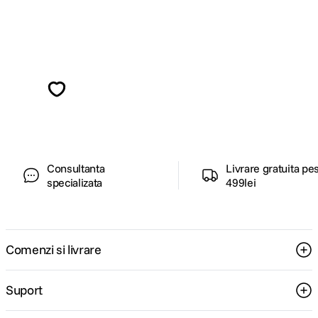
Alatura-te comunitatii creatorilor
Descopera inspiratie, recomandari utile,
ghiduri foto-video si oferte pregatite special
pentru tine.
Consultanta
Livrare gratuita pe
specializata
499lei
Comenzi si livrare
Suport