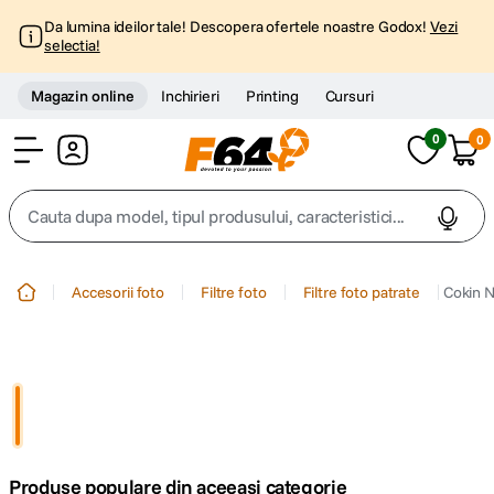
Da lumina ideilor tale! Descopera ofertele noastre Godox!
Vezi
selectia!
Magazin online
Inchirieri
Printing
Cursuri
0
0
Cont
Cauta dupa model, tipul produsului, caracteristici...
Top Cautari
Accesorii foto
Filtre foto
Filtre foto patrate
Cokin N
canon g7x
1
.
trepied
2
.
trepied telefon
3
.
Produse populare din aceeasi categorie
peak design
4
.