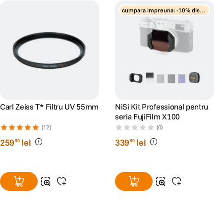
cumpara impreuna: -10% disco
unt
Carl Zeiss T* Filtru UV 55mm
NiSi Kit Professional pentru
seria FujiFilm X100
(12)
(0)
259
lei
339
lei
99
99