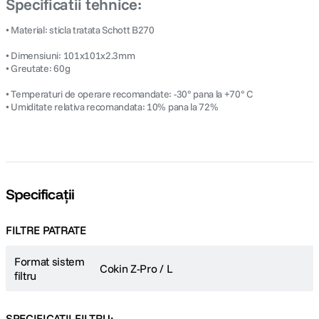
Specificatii tehnice:
• Material: sticla tratata Schott B270
• Dimensiuni: 101x101x2.3mm
• Greutate: 60g
• Temperaturi de operare recomandate: -30° pana la +70° C
• Umiditate relativa recomandata: 10% pana la 72%
Specificații
FILTRE PATRATE
Format sistem
Cokin Z-Pro / L
filtru
SPECIFICATII FILTRU: