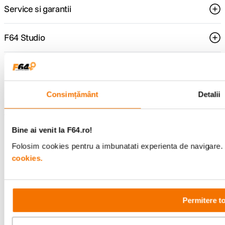
Service si garantii
F64 Studio
Urmareste-ne
Consimțământ
Detalii
Metode de plata
Bine ai venit la F64.ro!
Folosim cookies pentru a imbunatati experienta de navigare. P
cookies.
Comenzi si suport
+40 21 270 0050
Program de lucru
09:00 - 21:00
Permitere t
Showroom
Bd-ul Unirii 64, Bucuresti