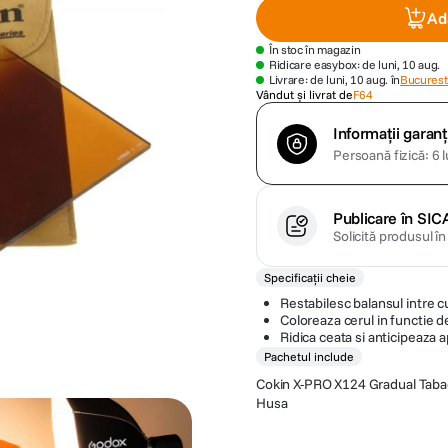
Ad
În stoc în magazin
Ridicare easybox: de luni, 10 aug.
Livrare: de luni, 10 aug. în
Bucuresti
Vândut și livrat de
F64
Informații garanț
Persoană fizică: 6 l
Publicare în SIC
Solicită produsul î
Specificații cheie
Restabilesc balansul intre cul
Coloreaza cerul in functie de
Ridica ceata si anticipeaza a
Pachetul include
Cokin X-PRO X124 Gradual Taba
Husa