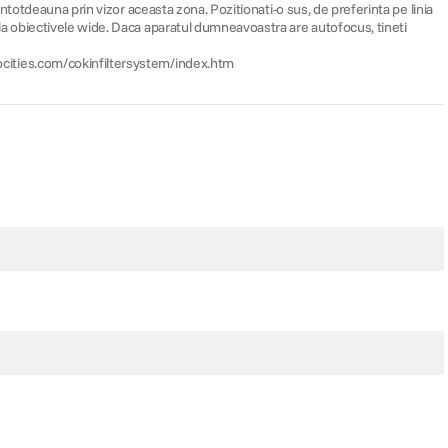
i intotdeauna prin vizor aceasta zona. Pozitionati-o sus, de preferinta pe linia
es la obiectivele wide. Daca aparatul dumneavoastra are autofocus, tineti
geocities.com/cokinfiltersystem/index.htm