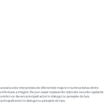
e, aceasta este interpretata de diferentele majore in luminozitatea dintre
inferioara a imaginii. Ele pun capat neplacerilor datorate cerurilor spalacite
istici vor deveni principalii actori in dialogul cu peisajele da tara.
rincipalii actori in dialogul cu peisajele de tara.