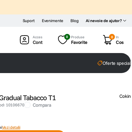
Suport
Evenimente
Blog
Ai nevoie de ajutor?
0
Produse
0
In
Cont
Favorite
Cos
Oferte special
Gradual Tabacco T1
Cokin
Compara
od
:
10106670
ei
Vezi detalii