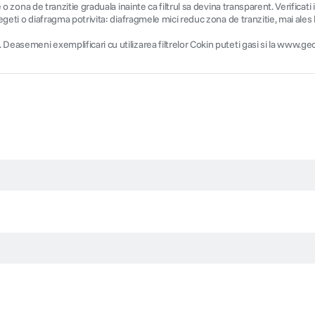
de o zona de tranzitie graduala inainte ca filtrul sa devina transparent. Verificat
 Alegeti o diafragma potrivita: diafragmele mici reduc zona de tranzitie, mai al
 . Deasemeni exemplificari cu utilizarea filtrelor Cokin puteti gasi si la www.