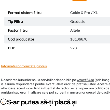
Format sistem filtru
Cokin X-Pro / XL
Tip Filtru
Graduale
Factor filtru
Altele
Cod producator
10106670
PRP
223
Informatii conformitate produs
Descrierea bunurilor sau a serviciilor disponibile pe
www.f64.ro
(prin imagi
isi asuma raspunderea pentru eventualele erori de pret sau stoc. Aceste ero
ulterioare, acest lucru fiind influentat de factori externi precum politica 
omisiuni sau erori in afisare care pot surveni in urma unor greseli de dactil
S-ar putea să-ți placă și