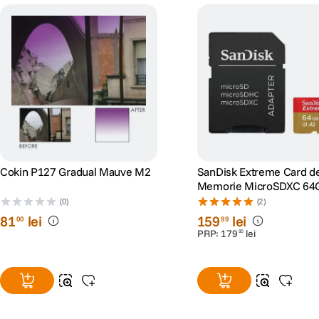
Cokin P127 Gradual Mauve M2
SanDisk Extreme Card d
Memorie MicroSDXC 64
C10 V30 UHS-I U3 + Ada
(0)
(2)
+ 1 An RescuePRO Delu
81
lei
159
lei
00
99
PRP:
179
lei
90