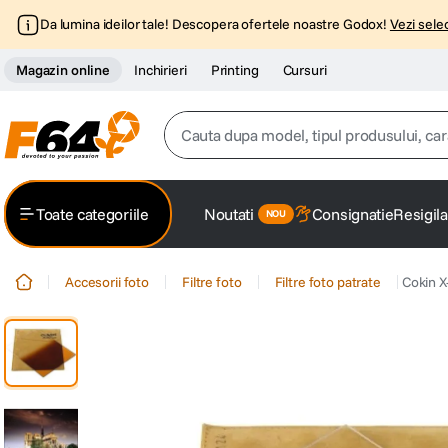
Da lumina ideilor tale! Descopera ofertele noastre Godox!
Vezi selec
Magazin online
Inchirieri
Printing
Cursuri
Cauta dupa model, tipul produsului, caracter
Top Cautari
Toate categoriile
Noutati
Consignatie
Resigila
canon g7x
1
.
Accesorii foto
Filtre foto
Filtre foto patrate
Cokin 
trepied
2
.
trepied telefon
3
.
peak design
4
.
lavaliera
5
.