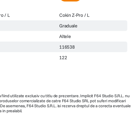
o / L
Cokin Z-Pro / L
Graduale
Altele
116538
122
fiind utilizate exclusiv cu titlu de prezentare. Implicit F64 Studio S.R.L. nu
a produselor comercializate de catre F64 Studio SRL pot suferi modificari
ra. De asemenea, F64 Studio S.R.L. isi rezerva dreptul de a corecta eventuale
 in prealabil.