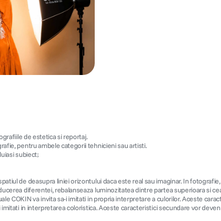
grafiile de estetica si reportaj.
rafie, pentru ambele categorii tehnicieni sau artisti.
luiasi subiect;
spatiul de deasupra liniei orizontului daca este real sau imaginar. In fotografi
educerea diferentei, rebalanseaza luminozitatea dintre partea superioara si cea 
e COKIN va invita sa-i imitati in propria interpretare a culorilor. Aceste caracter
imitati in interpretarea coloristica. Aceste caracteristici secundare vor deveni p