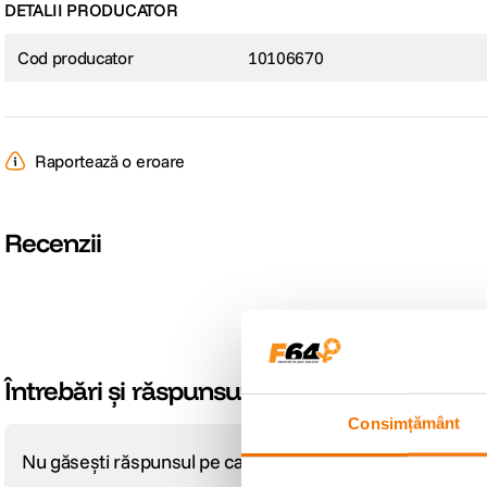
DETALII PRODUCATOR
Cod producator
10106670
Raportează o eroare
Recenzii
Întrebări și răspunsuri
Consimțământ
Nu găsești răspunsul pe care îl cauți?
Pune o întrebare