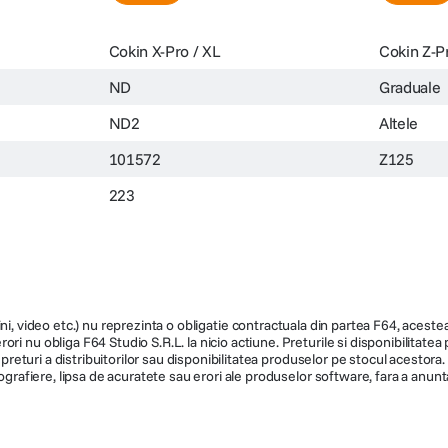
Cokin X-Pro / XL
Cokin Z-Pr
ND
Graduale
ND2
Altele
101572
Z125
223
ni, video etc.) nu reprezinta o obligatie contractuala din partea F64, acestea 
ri nu obliga F64 Studio S.R.L. la nicio actiune. Preturile si disponibilitate
de preturi a distribuitorilor sau disponibilitatea produselor pe stocul acesto
ografiere, lipsa de acuratete sau erori ale produselor software, fara a anunta