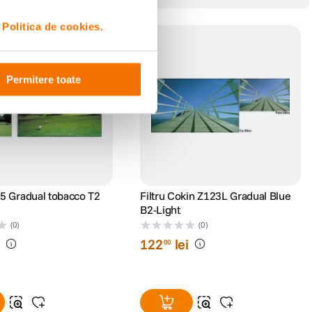
i
Politica de cookies.
Permitere toate
5 Gradual tobacco T2
Filtru Cokin Z123L Gradual Blue
B2-Light
(0)
(0)
i
122
lei
00