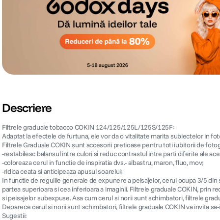
Descriere
Filtrele graduale tobacco COKIN 124/125/125L/125S/125F:
Adaptat la efectele de furtuna, ele vor da o vitalitate marita subiectelor in foto
Filtrele Graduale COKIN sunt accesorii pretioase pentru toti iubitorii de fotog
-restabilesc balansul intre culori si reduc contrastul intre parti diferite ale ace
-coloreaza cerul in functie de inspiratia dvs.- albastru, maron, fluo, mov;
-ridica ceata si anticipeaza apusul soarelui;
In functie de regulile generale de expunere a peisajelor, cerul ocupa 3/5 din 
partea superioara si cea inferioara a imaginii. Filtrele graduale COKIN, prin r
si peisajelor subexpuse. Asa cum cerul si norii sunt schimbatori, filtrele gradual
Deoarece cerul si norii sunt schimbatori, filtrele graduale COKIN va invita sa-i 
Sugestii: