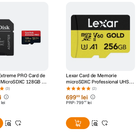
Extreme PRO Card de
Lexar Card de Memorie
 MicroSDXC 128GB A2
microSDXC Professional UHS-II
UHS-I U3 + Adaptor SD
256GB V60 Gold
(3)
(2)
RescuePRO Deluxe
i
699
lei
99
lei
PRP:
799
lei
90
Resigilat
de la
679
lei
92