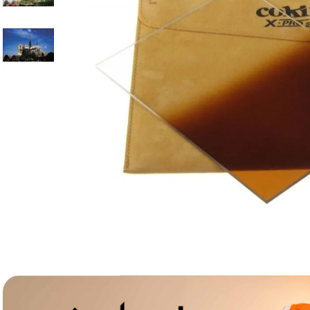
canon sx740 hs
6
.
card memorie
7
.
sony fx
8
.
dji mic mini
9
.
dji osmo pocket 4
10
.