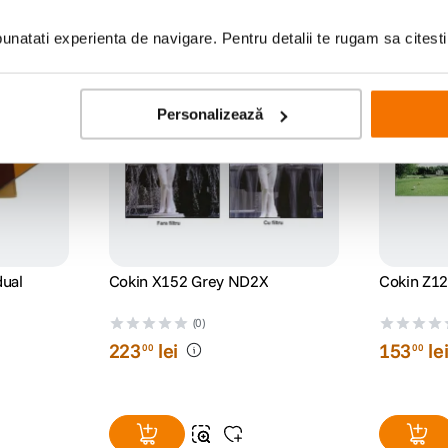
natati experienta de navigare. Pentru detalii te rugam sa citest
-12% cod eclipsa12
Personalizează
ual
Cokin X152 Grey ND2X
Cokin Z12
(0)
223
lei
153
le
00
00