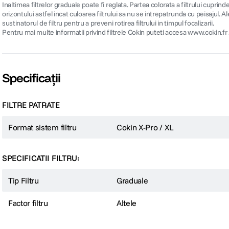
Inaltimea filtrelor graduale poate fi reglata. Partea colorata a filtrului cuprin
orizontului astfel incat culoarea filtrului sa nu se intrepatrunda cu peisajul.
sustinatorul de filtru pentru a preveni rotirea filtrului in timpul focalizarii.
Pentru mai multe informatii privind filtrele Cokin puteti accesa www.cokin.fr
Specificații
FILTRE PATRATE
Format sistem filtru
Cokin X-Pro / XL
SPECIFICATII FILTRU:
Tip Filtru
Graduale
Factor filtru
Altele