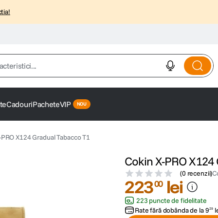
tia!
istici...
te
Cadouri
Pachete
VIP
X-PRO X124 Gradual Tabacco T1
Cokin X-PRO X124 
(
0 recenzii
)
C
223
lei
00
223 puncte de fidelitate
Rate fără dobânda de la
9
l
29