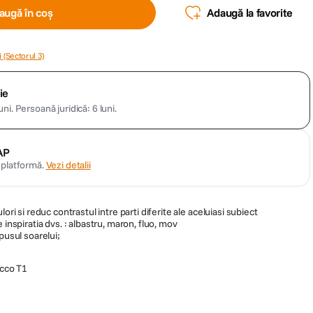
augă în coș
Adaugă la favorite
 (Sectorul 3)
ie
uni.
Persoană juridică: 6 luni.
AP
n platformă.
Vezi detalii
ori si reduc contrastul intre parti diferite ale aceluiasi subiect
 inspiratia dvs. : albastru, maron, fluo, mov
pusul soarelui;
cco T1