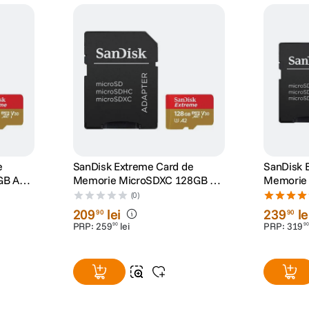
e
SanDisk Extreme Card de
SanDisk 
GB A2
Memorie MicroSDXC 128GB A2
Memorie
ptor SD
C10 V30 UHS-I U3 + Adaptor SD
C10 V30 
(0)
xe
+ 1 An RescuePRO Deluxe
+ 2 Ani 
209
lei
239
le
90
90
PRP:
259
lei
PRP:
319
90
90